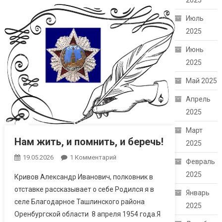
2025
Июль
2025
Июнь
2025
Май 2025
Апрель
2025
Март
Нам жить, и помнить, и беречь!
2025
19.05.2026
1 Комментарий
К Записи Нам
Февраль
Жить, И Помнить,
2025
Кривов Александр Иванович, полковник в
И Беречь!
отставке рассказывает о себе Родился я в
Январь
селе Благодарное Ташлинского района
2025
Оренбургской области 8 апреля 1954 года.Я