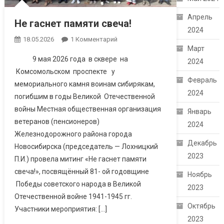
Апрель
Не гаснет памяти свеча!
2024
18.05.2026
1 Комментарий
К Записи Не Гаснет
Март
Памяти Свеча!
9 мая 2026 года в сквере на
2024
Комсомольском проспекте у
Февраль
мемориального камня воинам сибирякам,
2024
погибшим в годы Великой Отечественной
войны Местная общественная организация
Январь
ветеранов (пенсионеров)
2024
Железнодорожного района города
Декабрь
Новосибирска (председатель — Лохницкий
2023
П.И.) провела митинг «Не гаснет памяти
свеча!», посвящённый 81- ой годовщине
Ноябрь
Победы советского народа в Великой
2023
Отечественной войне 1941-1945 гг.
Октябрь
Участники мероприятия: […]
2023