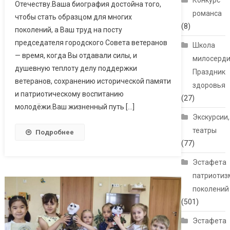
Конкурс
Отечеству.Ваша биография достойна того,
романса
чтобы стать образцом для многих
(8)
поколений, а Ваш труд на посту
председателя городского Совета ветеранов
Школа
— время, когда Вы отдавали силы, и
милосерди
душевную теплоту делу поддержки
Праздник
ветеранов, сохранению исторической памяти
здоровья
и патриотическому воспитанию
(27)
молодёжи.Ваш жизненный путь […]
Экскурсии,
театры
Подробнее
(77)
Эстафета
патриотиз
поколений
(501)
Эстафета