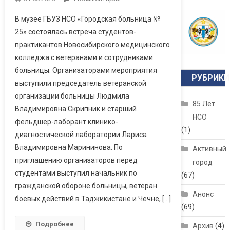
Межпоколенческий
В музее ГБУЗ НСО «Городская больница №
Диалог В Музее
25» состоялась встреча студентов-
Больницы
практикантов Новосибирского медицинского
колледжа с ветеранами и сотрудниками
больницы. Организаторами мероприятия
РУБРИКИ
выступили председатель ветеранской
организации больницы Людмила
85 Лет
Владимировна Скрипник и старший
НСО
фельдшер-лаборант клинико-
(1)
диагностической лаборатории Лариса
Владимировна Марининова. По
Активный
приглашению организаторов перед
город
студентами выступил начальник по
(67)
гражданской обороне больницы, ветеран
Анонс
боевых действий в Таджикистане и Чечне, […]
(69)
Подробнее
Архив
(4)