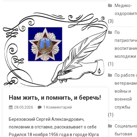
Медико-
оздоровит
(3)
По
патриотич
воспитани
молодежи
(1)
По работе 
ветеранам
войны и
Нам жить, и помнить, и беречь!
военной
службы
28.05.2026
1 Комментарий
К Записи Нам
Жить, И Помнить,
(1)
Березовский Сергей Александрович,
И Беречь!
Социально
полковник в отставке, рассказывает о себе
бытовая
Родился 18 ноября 1956 года в городе Юрга