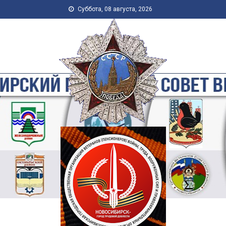
Skip to content
Суббота, 08 августа, 2026
Новосибирская Городская
Общественная Организация
Ветеранов-Пенсионеров
Войны, Труда, Военной
Службы и