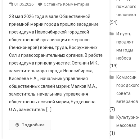
01.06.2026
Оставить Комментарий
пожилого
человека
28 мая 2026 года в зале Общественной
(54)
приемной мэрии города прошло заседание
президиума Новосибирской городской
И пусть
общественной организации ветеранов
продлят
(пенсионеров) войны, труда, Вооруженных
им годы
Сил и правоохранительных органов. В работе
небеса
президиума приняли участие: Останин М.К.,
(19)
заместитель мэра города Новосибирска;
Комиссии
Киселева Н.А.,, начальник управления
городског
общественных связей мэрии; Малков М.А.,
совета
заместитель начальника управления
ветеранов
общественных связей мэрии; Бурденкова
(7)
О.А., заместитель […]
Культурно
Подробнее
массовая
(1)