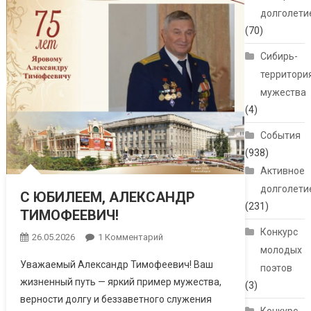
долголети
(70)
Сибирь-
территори
мужества
(4)
События
(938)
Активное
долголети
С ЮБИЛЕЕМ, АЛЕКСАНДР
(231)
ТИМОФЕЕВИЧ!
Конкурс
26.05.2026
1 Комментарий
К Записи С
молодых
ЮБИЛЕЕМ,
Уважаемый Александр Тимофеевич! Ваш
поэтов
АЛЕКСАНДР
жизненный путь — яркий пример мужества,
ТИМОФЕЕВИЧ!
(3)
верности долгу и беззаветного служения