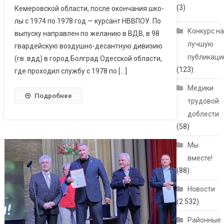
(3)
Кемеровской области, после окончания шко­
лы с 1974 по 1978 год — курсант НВВПОУ. По
Конкурс н
выпуску направлен по желанию в ВДВ, в 98
лучшую
гвардейскую воздушно-десантную дивизию
публикац
(гв. вдд) в город Болград Одесской области,
(123)
где проходил службу с 1978 по […]
Медики
Подробнее
трудовой
доблести
(58)
Мы
вместе!
(88)
Новости
(2 532)
Районные