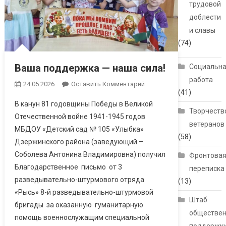
трудовой
доблести
и славы
(74)
Ваша поддержка — наша сила!
Социальн
работа
24.05.2026
Оставить Комментарий
(41)
В канун 81 годовщины Победы в Великой
Творчеств
Отечественной войне 1941-1945 годов
ветеранов
МБДОУ «Детский сад № 105 «Улыбка»
(58)
Дзержинского района (заведующий –
Соболева Антонина Владимировна) получил
Фронтова
Благодарственное письмо от 3
переписка
разведывательно-штурмового отряда
(13)
«Рысь» 8-й разведывательно-штурмовой
Штаб
бригады за оказанную гуманитарную
обществе
помощь военнослужащим специальной