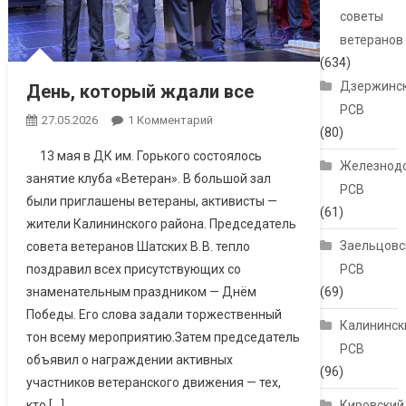
советы
ветеранов
(634)
Дзержинс
День, который ждали все
РСВ
27.05.2026
1 Комментарий
К Записи День,
(80)
Который Ждали
13 мая в ДК им. Горького состоялось
Все
Железнод
занятие клуба «Ветеран». В большой зал
РСВ
были приглашены ветераны, активисты —
(61)
жители Калининского района. Председатель
Заельцовс
совета ветеранов Шатских В. В. тепло
РСВ
поздравил всех присутствующих со
(69)
знаменательным праздником — Днём
Победы. Его слова задали торжественный
Калининск
тон всему мероприятию.Затем председатель
РСВ
объявил о награждении активных
(96)
участников ветеранского движения — тех,
Кировский
кто […]