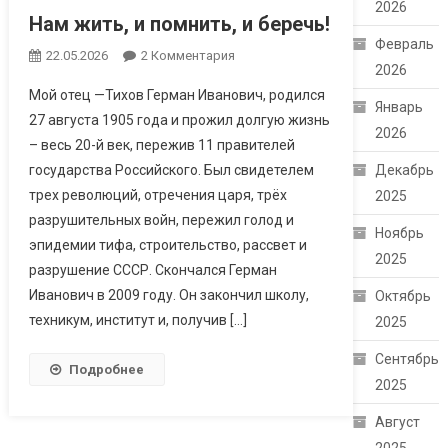
2026
Нам жить, и помнить, и беречь!
Февраль
22.05.2026
2 Комментария
К Записи Нам
2026
Жить, И Помнить,
Мой отец —Тихов Герман Иванович, родился
И Беречь!
Январь
27 августа 1905 года и прожил долгую жизнь
2026
– весь 20-й век, пережив 11 правителей
государства Российского. Был свидетелем
Декабрь
трех революций, отречения царя, трёх
2025
разрушительных войн, пережил голод и
Ноябрь
эпидемии тифа, строительство, рассвет и
2025
разрушение СССР. Скончался Герман
Иванович в 2009 году. Он закончил школу,
Октябрь
техникум, институт и, получив […]
2025
Сентябрь
Подробнее
2025
Август