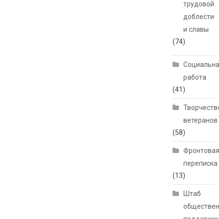
трудовой
доблести
и славы
(74)
Социальн
работа
(41)
Творчеств
ветеранов
(58)
Фронтова
переписка
(13)
Штаб
обществе