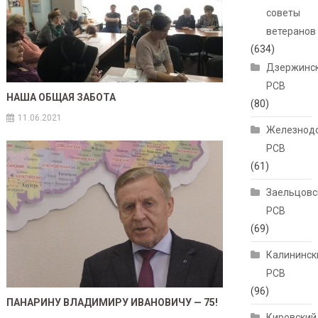
советы
ветеранов
(634)
Дзержинс
РСВ
НАША ОБЩАЯ ЗАБОТА
(80)
11.06.2021
Железнод
РСВ
(61)
Заельцовс
РСВ
(69)
Калининск
РСВ
(96)
ПАНАРИНУ ВЛАДИМИРУ ИВАНОВИЧУ — 75!
Кировский