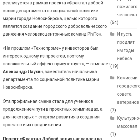
реализуется в рамках проекта «Фрактал доброй
пожилого
воли» департамента по социальной политике
человека
мэрии города Новосибирска, целью которого
(54)
является создание городского добровольческого
движения человекоцентричных команд PhiТон.
И пусть
продлят
«На прошлом «Технопроме» у инвесторов был
им годы
интерес к одному из проектов, поэтому
небеса
положительный эффект присутствует», — отмечает
(19)
Александр Лаухин
, заместитель начальника
Комиссии
департамента по социальной политике мэрии
городског
Новосибирска.
совета
Эта профильная смена стала для учеников
ветеранов
продолжением пути в проектных олимпиадах, а
(7)
для некоторых – стартом развития в создании
Культурно
проектов и их продвижения.
массовая
(1)
Проект «Фрактал Доброй воли» направлен на