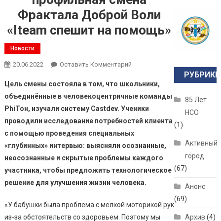
Фрактала Доброй Воли
«Iteam спешит на помощь»
Новости
20.06.2022
Оставить Комментарий
РУБРИКИ
Цель смены состояла в том, что школьники,
объединённые в человекоцентричные команды
85 Лет
PhiТон, изучали систему Castdev. Ученики
НСО
проводили исследование потребностей клиента
(1)
с помощью проведения специальных
Активный
«глубинных» интервью: выясняли осознанные,
город
неосознанные и скрытые проблемы каждого
(67)
участника, чтобы предложить технологическое
решение для улучшения жизни человека.
Анонс
(69)
«У бабушки была проблема с мелкой моторикой рук
из-за обстоятельств со здоровьем. Поэтому мы
Архив
(4)