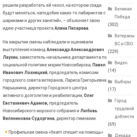
решили разработать ей чехол, на котором сзади
Великая
будут меняться, наподобие каких-то лабиринтов с
Победа
шариками и других занятий», – объясняет свою
(302)
идею участница проекта
Алина Писарева
.
Ветераны
На закрытии смены наблюдали и оценивали
ВС и СВО
выступления команд
Александр Александрович
(229)
Лаухин
, заместитель начальника департамента по
Видео
социальной политике мэрии Новосибирска,
Павел
(14)
Иванович Лохницкий
, председатель комиссии
городского совета ветеранов, Лариса Григорьевна
Выборы
Нарышкина, директор Городского центра
(17)
активного долголетия и реабилитации,
Олег
Город
Евстахиевич Адамов,
председатель
трудовой
Новосибирского морского собрания и
Любовь
доблести
Вилениновна Судоргина
, директор гимназии.
(69)
Профильная смена «Iteam спешит на помощь»
Декада