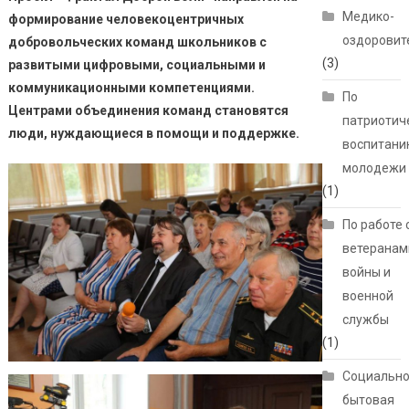
Медико-
формирование человекоцентричных
оздоровит
добровольческих команд школьников с
(3)
развитыми цифровыми, социальными и
коммуникационными компетенциями.
По
Центрами объединения команд становятся
патриотич
люди, нуждающиеся в помощи и поддержке.
воспитани
молодежи
(1)
По работе 
ветеранам
войны и
военной
службы
(1)
Социально
бытовая