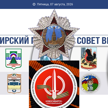
Skip to content
Пятница, 07 августа, 2026
Новосибирская Городская
Общественная Организация
Ветеранов-Пенсионеров
Войны, Труда, Военной
Службы и