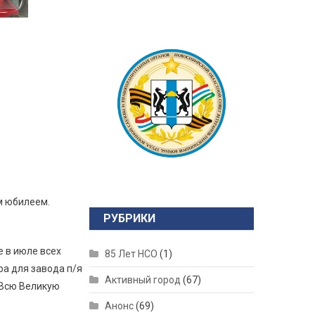
им юбилеем.
РУБРИКИ
е в июле всех
85 Лет НСО
(1)
а для завода п/я
Активный город
(67)
 Всю Великую
Анонс
(69)