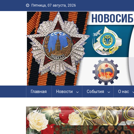
Skip to content
Пятница, 07 августа, 2026
Новосибирская Городс
Войны, Труда, Военно
Главная
Новости
События
О нас