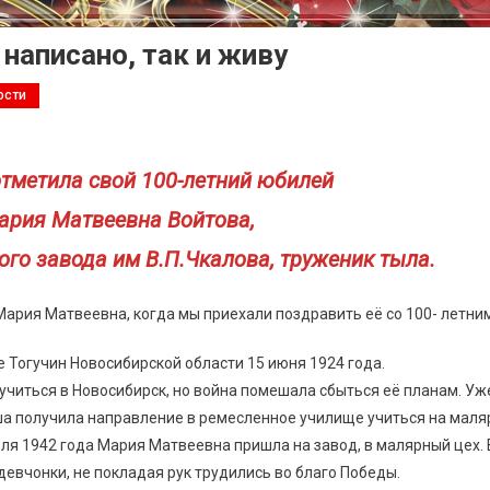
 написано, так и живу
ости
отметила свой 100-летний юбилей
ария Матвеевна Войтова,
го завода им В.П.Чкалова, труженик тыла.
а Мария Матвеевна, когда мы приехали поздравить её со 100- летн
Тогучин Новосибирской области 15 июня 1924 года.
ь учиться в Новосибирск, но война помешала сбыться её планам. Уж
а получила направление в ремесленное училище учиться на маляр
 июля 1942 года Мария Матвеевна пришла на завод, в малярный цех.
евчонки, не покладая рук трудились во благо Победы.