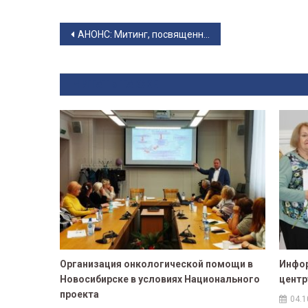
Навигация по записям
АНОНС: Митинг, посвященный Дню Памяти и Скорби
ЧИТАТЬ ТАКЖЕ
Организация онкологической помощи в
Инфо
Новосибирске в условиях Национального
центр
проекта
04.1