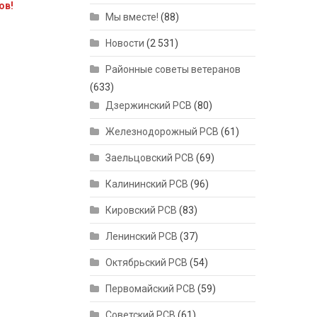
ов!
Мы вместе!
(88)
Новости
(2 531)
Районные советы ветеранов
(633)
Дзержинский РСВ
(80)
Железнодорожный РСВ
(61)
Заельцовский РСВ
(69)
Калининский РСВ
(96)
Кировский РСВ
(83)
Ленинский РСВ
(37)
Октябрьский РСВ
(54)
Первомайский РСВ
(59)
Советский РСВ
(61)