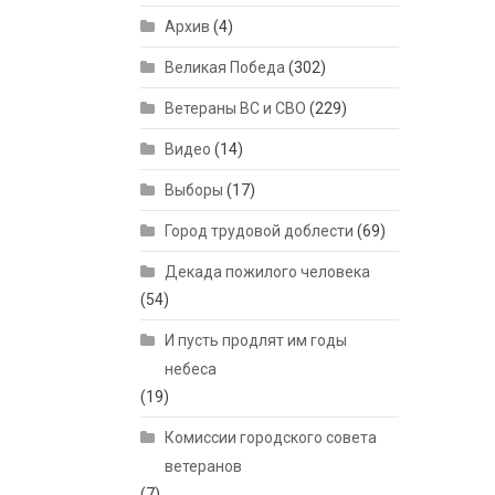
Архив
(4)
Великая Победа
(302)
Ветераны ВС и СВО
(229)
Видео
(14)
Выборы
(17)
Город трудовой доблести
(69)
Декада пожилого человека
(54)
И пусть продлят им годы
небеса
(19)
Комиссии городского совета
ветеранов
(7)