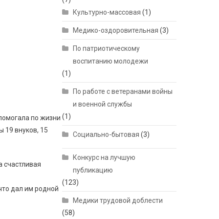
Культурно-массовая
(1)
Медико-оздоровительная
(3)
По патриотическому
воспитанию молодежи
(1)
По работе с ветеранами войны
и военной службы
(1)
 помогала по жизни
ы 19 внуков, 15
Социально-бытовая
(3)
Конкурс на лучшую
а счастливая
публикацию
(123)
что дал им родной
Медики трудовой доблести
(58)