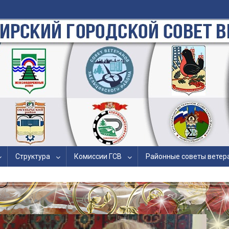
кая Общественная Организац
й Службы и Правоохранительн
Структура
Комиссии ГСВ
Районные советы ветер