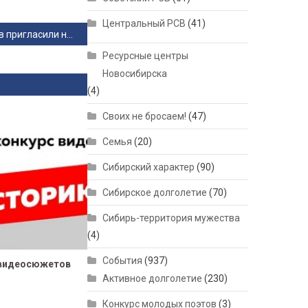
Центральный РСВ
(41)
Новосибирцев пригласили на Первый детский исторический форум «Маршал Жуков»
Ресурсные центры
Новосибирска
(4)
Своих не бросаем!
(47)
Семья
(20)
Сибирский характер
(90)
Сибирское долголетие
(70)
Сибирь-территория мужества
(4)
События
(937)
с видеосюжетов
Активное долголетие
(230)
Конкурс молодых поэтов
(3)