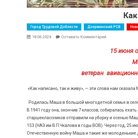
Как
Город Трудовой Доблести
Дзержинский РСВ
Нов
18.06.2024
Оставить Комментарий
15 июня 
М
ветеран авиационно
«Как написано, так и живу», — эти слова нам сказал
Родилась Маша в большой многодетной семье в селе 
В 1941 году она, окончив 7 классов, собиралась ехат
старшеклассников отправили на уборку и осенью Маш
153 (НАЗ им В.П.Чкалова в годы ВОВ). Через год, 25
Отечественную войну Маша и такие же молоденькие д