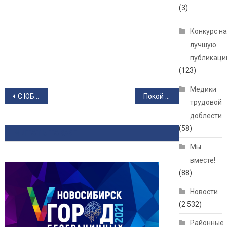
(3)
Конкурс н
лучшую
публикац
(123)
Медики
Навигация по записям
С ЮБИЛЕЕМ!
Покой нам только снится!
трудовой
доблести
(58)
ЧИТАТЬ ТАКЖЕ
Мы
вместе!
(88)
Новости
(2 532)
Районные