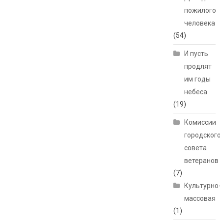
пожилого
человека
(54)
И пусть
продлят
им годы
небеса
(19)
Комиссии
городског
совета
ветеранов
(7)
Культурно
массовая
(1)