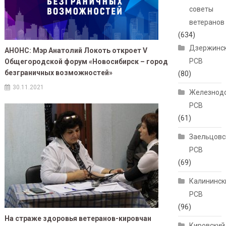
советы
ветеранов
(634)
Дзержинс
АНОНС: Мэр Анатолий Локоть откроет V
РСВ
Общегородской форум «Новосибирск – город
безграничных возможностей»
(80)
30.11.2021
Железнод
РСВ
(61)
Заельцовс
РСВ
(69)
Калининск
РСВ
(96)
На страже здоровья ветеранов-кировчан
Кировский