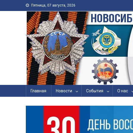
Skip to content
Пятница, 07 августа, 2026
Новосибирская Городс
Войны, Труда, Военно
Главная
Новости
События
О нас