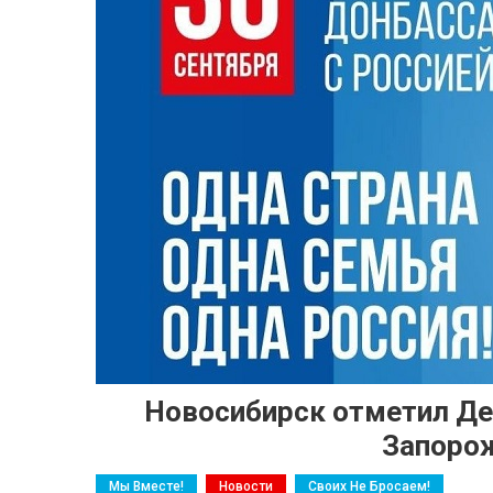
Новосибирск отметил Де
Запорож
Мы Вместе!
Новости
Своих Не Бросаем!