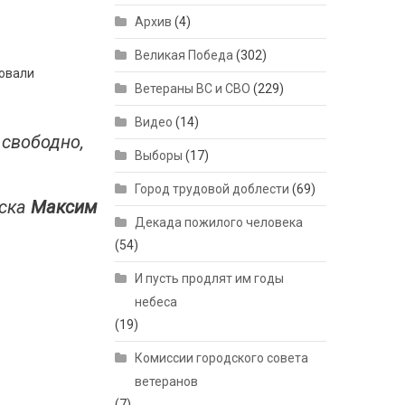
Архив
(4)
Великая Победа
(302)
совали
Ветераны ВС и СВО
(229)
Видео
(14)
 свободно,
Выборы
(17)
Город трудовой доблести
(69)
рска
Максим
Декада пожилого человека
(54)
И пусть продлят им годы
небеса
(19)
Комиссии городского совета
ветеранов
(7)