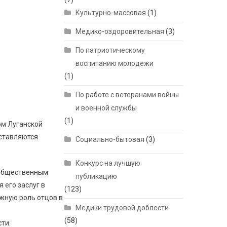
Культурно-массовая
(1)
Медико-оздоровительная
(3)
По патриотическому
воспитанию молодежи
(1)
По работе с ветеранами войны
и военной службы
(1)
ом Луганской
оставляются
Социально-бытовая
(3)
Конкурс на лучшую
 общественным
публикацию
 его заслуг в
(123)
жную роль отцов в
Медики трудовой доблести
(58)
ти.