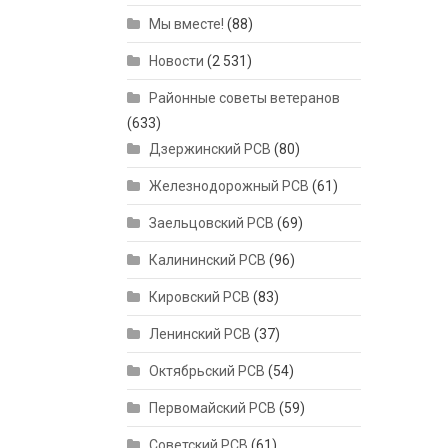
Мы вместе!
(88)
Новости
(2 531)
Районные советы ветеранов
(633)
Дзержинский РСВ
(80)
Железнодорожный РСВ
(61)
Заельцовский РСВ
(69)
Калининский РСВ
(96)
Кировский РСВ
(83)
Ленинский РСВ
(37)
Октябрьский РСВ
(54)
Первомайский РСВ
(59)
Советский РСВ
(61)