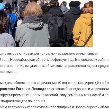
 километров от новых регионов, но неразрывно с ними связан.
22 года Новосибирская область шефствует над Беловодским район
восстановление социальных объектов, направляются кадры, пред
ая помощь.
я медали общественного признания «Отец солдата», учреждённой
рощенко Евгению Леонидовичу
в знак благодарности и признания
ирует преемственность поколений, силу семейных ценностей и ва
у подрастающего поколения.
ием творческих коллективов Новосибирска и Новосибирской облас