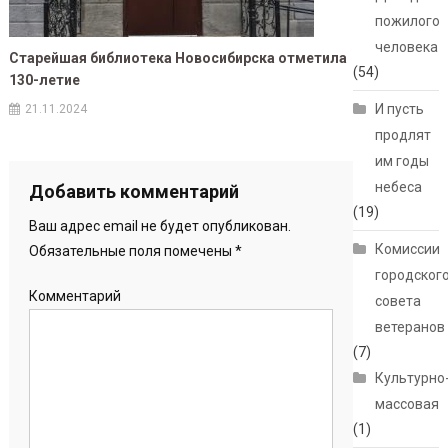
пожилого
человека
Старейшая библиотека Новосибирска отметила
(54)
130-летие
И пусть
21.11.2024
продлят
им годы
небеса
Добавить комментарий
(19)
Ваш адрес email не будет опубликован.
Комиссии
Обязательные поля помечены
*
городског
Комментарий
совета
ветеранов
(7)
Культурно
массовая
(1)