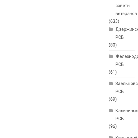
советы
ветеранов
(633)
Дзержинс
РСВ
(80)
Железнод
РСВ
(61)
Заельцовс
РСВ
(69)
Калининск
РСВ
(96)
Кировский