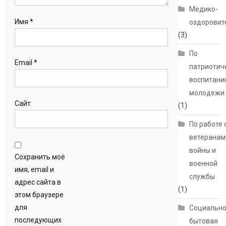
Медико-
Имя
*
оздоровит
(3)
По
Email
*
патриотич
воспитани
молодежи
Сайт
(1)
По работе 
ветеранам
войны и
Сохранить моё
военной
имя, email и
службы
адрес сайта в
(1)
этом браузере
для
Социально
последующих
бытовая