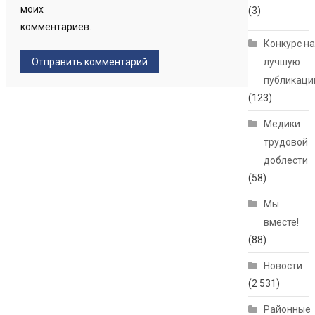
моих
(3)
комментариев.
Конкурс н
лучшую
публикац
(123)
Медики
трудовой
доблести
(58)
Мы
вместе!
(88)
Новости
(2 531)
Районные