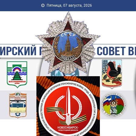
Skip to content
Пятница, 07 августа, 2026
Новосибирская Городская
Общественная Организация
Ветеранов-Пенсионеров
Войны, Труда, Военной
Службы и