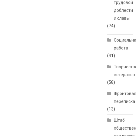
трудовой
доблести
и славы
(74)
Социальн
работа
(41)
Творчеств
ветеранов
(58)
Фронтова
переписка
(13)
Штаб
обществе