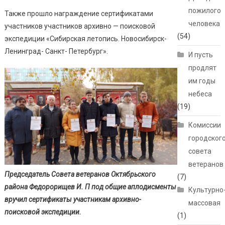
пожилого
Также прошло награждение сертификатами
человека
участников участников архивно — поисковой
(54)
экспедиции «Сибирская летопись. Новосибирск-
Ленинград- Санкт- Петербург».
И пусть
продлят
им годы
небеса
(19)
Комиссии
городског
совета
ветеранов
Председатель Совета ветеранов Октябрьского
(7)
района Федорорищев И. П под общие аплодисменты
Культурно
вручил сертификаты участникам архивно-
массовая
поисковой экспедиции.
(1)