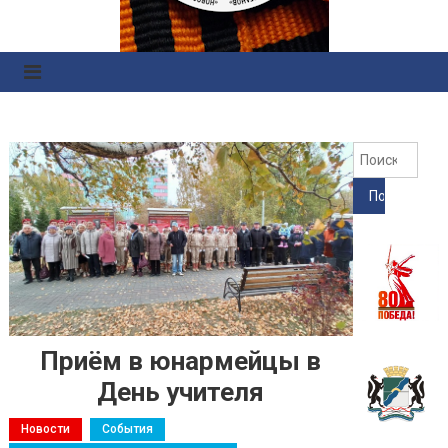
Правоохранительных
Органов
Найт
Приём в юнармейцы в
День учителя
Новости
События