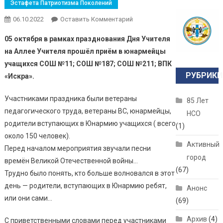
Эстафета Патриотизма Поколений
06.10.2022
Оставить Комментарий
05 октября в рамках празднования Дня Учителя
на Аллее Учителя прошёл приём в юнармейцы
учащихся СОШ №11; СОШ №187; СОШ №211; ВПК
РУБРИКИ
«Искра».
Участниками праздника были ветераны
85 Лет
педагогического труда, ветераны ВС, юнармейцы,
НСО
родители вступающих в Юнармию учащихся ( всего
(1)
около 150 человек).
Активный
Перед началом мероприятия звучали песни
город
времён Великой Отечественной войны…
(67)
Трудно было понять, кто больше волновался в этот
день — родители, вступающих в Юнармию ребят,
Анонс
или они сами…
(69)
Архив
(4)
С приветственными словами перед участниками