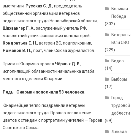
выступили:
Русских С. Д
., председатель
Великая
общественной организации ветеранов
Победа
педагогического труда Новосибирской области,
(302)
Шихвангер Г. А
., заслуженный учитель РФ,
Ветераны
малолетний узник фашистских концлагерей,
ВС и СВО
Кондратьев Е. Н.
, ветеран ВС, подполковник,
(229)
Романов В. П.,
поэт, член Союза журналистов.
Видео
Приём в Юнармию провёл
Чёрных Д. В
.,
(14)
исполняющий обязанности начальника штаба
местного отделения Юнармии.
Выборы
(17)
Ряды Юнармии пополнили 53 человека.
Город
Юнармейцев тепло поздравили ветераны
трудовой
педагогического труда. Прошло возложение
доблести
цветов к стендам с портретами учителей — Героев
(69)
Советского Союза.
Декада