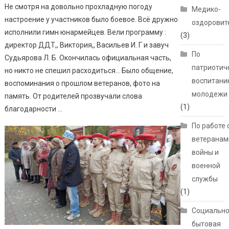
Не смотря на довольно прохладную погоду
Медико-
настроение у участников было боевое. Всё дружно
оздоровит
исполнили гимн юнармейцев. Вели программу :
(3)
директор ДДТ,, Виктория,, Васильев И. Г и завуч
По
Судьярова Л. Б. Окончилась официальная часть,
патриотич
но никто не спешил расходиться… Было общение,
воспитани
воспоминания о прошлом ветеранов, фото на
молодежи
память. От родителей прозвучали слова
(1)
благодарности …
По работе 
ветеранам
войны и
военной
службы
(1)
Социально
бытовая