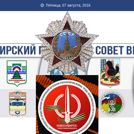
Skip to content
Пятница, 07 августа, 2026
Новосибирская Городская
Общественная Организация
Ветеранов-Пенсионеров
Войны, Труда, Военной
Службы и