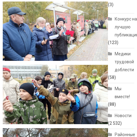
(3)
Конкурс н
лучшую
публикац
(123)
Медики
трудовой
доблести
(58)
Мы
вместе!
(88)
Новости
(2 532)
Районные