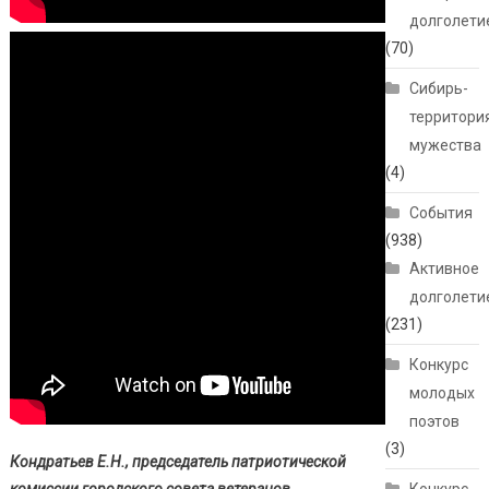
долголети
(70)
Сибирь-
территори
мужества
(4)
События
(938)
Активное
долголети
(231)
Конкурс
молодых
поэтов
(3)
Кондратьев Е.Н., председатель патриотической