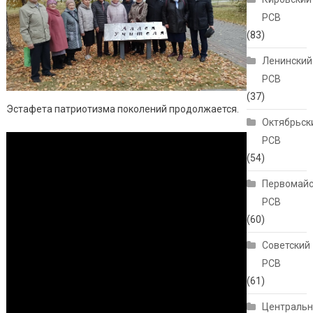
РСВ
(83)
Ленинский
РСВ
(37)
Эстафета патриотизма поколений продолжается.
Октябрьск
РСВ
(54)
Первомайс
РСВ
(60)
Советский
РСВ
(61)
Централь