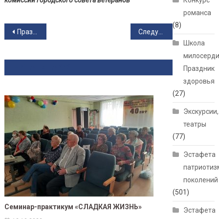
комиссии городского совета ветеранов
Конкурс
романса
(8)
Навигация по записям
Праздник Здоровья и Долголетия в ДК Горького
Следующая запись
Школа
милосерди
ЧИТАТЬ ТАКЖЕ
Праздник
здоровья
(27)
Экскурсии,
театры
(77)
Эстафета
патриотиз
поколений
(501)
Семинар-практикум «СЛАДКАЯ ЖИЗНЬ»
Эстафета