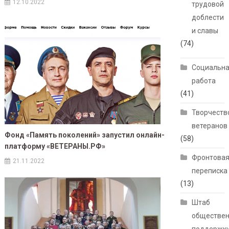
12.10.2022
трудовой
доблести
и славы
(74)
Социальн
работа
(41)
Творчеств
ветеранов
Фонд «Память поколений» запустил онлайн-
(58)
платформу «ВЕТЕРАНЫ.РФ»
Фронтова
21.11.2022
переписка
(13)
Штаб
обществе