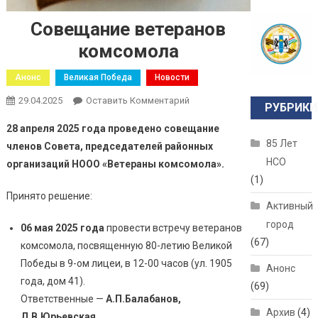
Совещание ветеранов
комсомола
Анонс
Великая Победа
Новости
29.04.2025
Оставить Комментарий
РУБРИКИ
28 апреля 2025 года проведено совещание
85 Лет
членов Совета, председателей районных
НСО
организаций НООО «Ветераны комсомола».
(1)
Принято решение:
Активный
город
06 мая 2025 года
провести встречу ветеранов
(67)
комсомола, посвященную 80-летию Великой
Победы в 9-ом лицеи, в 12-00 часов (ул. 1905
Анонс
года, дом 41).
(69)
Ответственные —
А.П.Балабанов,
Архив
(4)
Л.В.Юрьевская