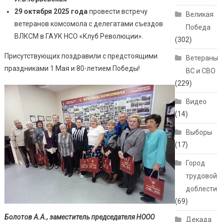
29 октября 2025 года
провести встречу
Великая
ветеранов комсомола с делегатами съездов
Победа
ВЛКСМ в ГАУК НСО «Клуб Революции».
(302)
Присутствующих поздравили с предстоящими
Ветераны
праздниками 1 Мая и 80-летием Победы!
ВС и СВО
(229)
Видео
(14)
Выборы
(17)
Город
трудовой
доблести
(69)
Болотов А.А., заместитель председателя НООО
Декада