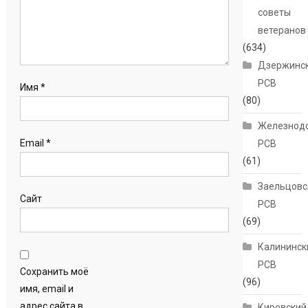
советы
ветеранов
(634)
Дзержинс
РСВ
Имя
*
(80)
Железнод
Email
*
РСВ
(61)
Заельцовс
Сайт
РСВ
(69)
Калининск
РСВ
Сохранить моё
(96)
имя, email и
адрес сайта в
Кировский