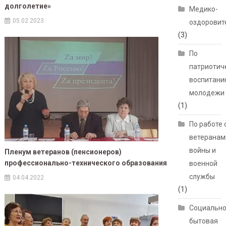
долголетие»
Медико-
05.02.2023
оздоровит
(3)
По
патриотич
воспитани
молодежи
(1)
По работе 
ветеранам
войны и
Пленум ветеранов (пенсионеров)
профессионально-технического образования
военной
службы
04.04.2022
(1)
Социально
бытовая