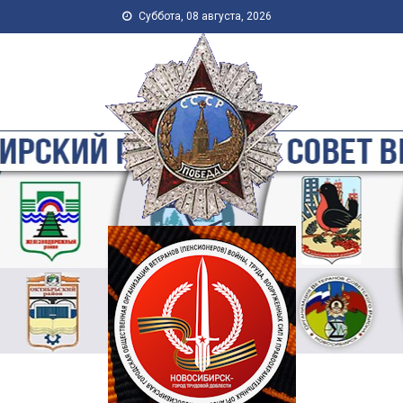
Skip to content
Суббота, 08 августа, 2026
Новосибирская Городская
Общественная Организация
Ветеранов-Пенсионеров
Войны, Труда, Военной
Службы и