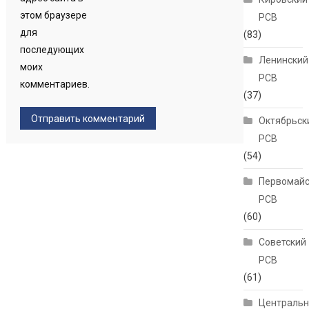
этом браузере
РСВ
для
(83)
последующих
Ленинский
моих
РСВ
комментариев.
(37)
Октябрьск
РСВ
(54)
Первомайс
РСВ
(60)
Советский
РСВ
(61)
Централь