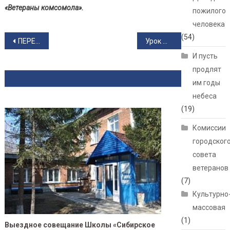
«Ветераны комсомола».
пожилого
человека
(54)
Навигация по записям
ПЕРЕДАЧА ЗНАМЕНИ ПОБЕДЫ
Урок Мужества «Никто не забыт и ничто не забыто»
И пусть
продлят
ЧИТАТЬ ТАКЖЕ
им годы
небеса
(19)
Комиссии
городског
совета
ветеранов
(7)
Культурно
массовая
(1)
Выездное совещание Школы «Сибирское