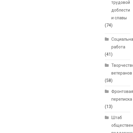
трудовой
доблести
и славы
(74)
Социальн
работа
(41)
Творчеств
ветеранов
(58)
Фронтова
переписка
(13)
Штаб
обществе