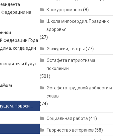
резидента
Конкурс романса
(8)
й Федерации на
Школа милосердия. Праздник
здоровья
енной
(27)
ой Федерации Года
дима, когда един
Экскурсии, театры
(77)
Эстафета патриотизма
роводятся и будут
поколений
(501)
айона
Эстафета трудовой доблести и
славы
(74)
«Диалог о будущем. Новосибирь»: школьники региона узнали о современной промышленности в новом цикле внеурочных занятий
Социальная работа
(41)
Творчество ветеранов
(58)