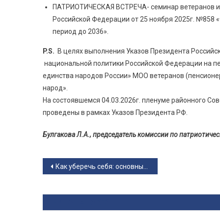
ПАТРИОТИЧЕСКАЯ ВСТРЕЧА- семинар ветеранов и л
Российской Федерации от 25 ноября 2025г. №858 
период до 2036».
P.S.
В целях выполнения Указов Президента Российск
национальной политики Российской Федерации на пер
единства народов России» МОО ветеранов (пенсионе
народ».
На состоявшемся 04.03.2026г. пленуме районного Сов
проведены в рамках Указов Президента РФ.
Булгакова Л.А., председатель комиссии по патриотич
Навигация по записям
Как уберечь себя: основные рекомендации
ЧИТАТЬ ТАКЖЕ