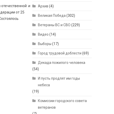
ы отечественной и
Архив
(4)
едерации от 25
Великая Победа
(302)
 Состоялось
Ветераны ВС и СВО
(229)
Видео
(14)
Выборы
(17)
Город трудовой доблести
(69)
Декада пожилого человека
(54)
И пусть продлят им годы
небеса
(19)
Комиссии городского совета
ветеранов
(7)