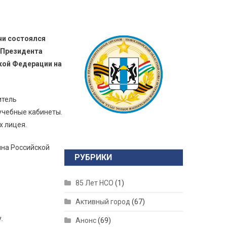
чи состоялся
а Президента
кой Федерации на
итель
учебные кабинеты.
х лицея.
мна Российской
РУБРИКИ
85 Лет НСО
(1)
Активный город
(67)
.
Анонс
(69)