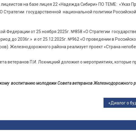
ицеистов на базе лицея 22 «Надежда Сибири» ПО ТЕМЕ: «Указ П
«О Стратегии государственной национальной политики Российско
ой Федерации от 25 ноября 2025г. №858 «О Стратегии государств
иод до 2036г.» и от 25.12.2025г. №962 «О проведении в Российск
ров). Железнодорожного района реализует проект «Страна непобе
ета ветеранов П.И. Лохницкий доложил о мероприятиях, которые п
ескому воспитанию молодежи Совета ветеранов
Железнодорожного р