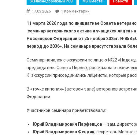
Железнодорожный РСВ
Мы Вместе!
Новости
17.03.2026
1 Комментарий
К Записи Страна Непобе
11 марта 2026 года по инициативе Совета ветера
семинар ветеранского актива и учащихся лицея на 
Российской Федерации от 25 ноября 2025г. №858 
период до 2036». На семинаре присутствовали боле
Семинар начался с экскурсии по лицею №22 «Надежда
председателя Совета Первых, рассказала о техничес
К экскурсии присоединились лицеисты, которые расс
В «точке кипения» (актовом зале) ветеранов встрети
Федерации.
Участников семинара приветствовали:
Юрий Владимирович Парфенцов
— зам. директора
Юрий Владимирович Фендик
, секретарь Местно