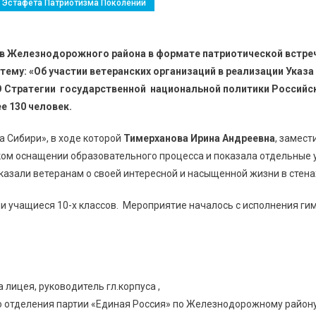
Эстафета Патриотизма Поколений
дима, Когда Един Народ
нов Железнодорожного района в формате патриотической встре
тему: «Об участии ветеранских организаций в реализации Указ
«О Стратегии государственной национальной политики Российс
е 130 человек.
 Сибири», в ходе которой
Тимерханова Ирина Андреевна
, замест
ком оснащении образовательного процесса и показала отдельные 
казали ветеранам о своей интересной и насыщенной жизни в стена
ли учащиеся 10-х классов. Мероприятие началось с исполнения ги
 лицея, руководитель гл.корпуса ,
го отделения партии «Единая Россия» по Железнодорожному району