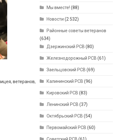
Мы вместе!
(88)
Новости
(2 532)
Районные советы ветеранов
(634)
Дзержинский РСВ
(80)
Железнодорожный РСВ
(61)
Заельцовский РСВ
(69)
Калининский РСВ
(96)
ицея, ветеранов,
Кировский РСВ
(83)
Ленинский РСВ
(37)
Октябрьский РСВ
(54)
Первомайский РСВ
(60)
Советский РСВ
(61)