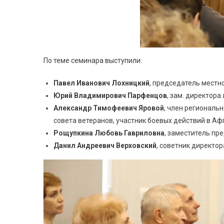
По теме семинара выступили:
Павел Иванович Лохницкий
, председатель мест
Юрий Владимирович Парфенцов
, зам. директора
Александр Тимофеевич Яровой
, член региональ
совета ветеранов, участник боевых действий в Аф
Рощупкина Любовь Гавриловна
, заместитель пр
Данил Андреевич Верховский
, советник директор