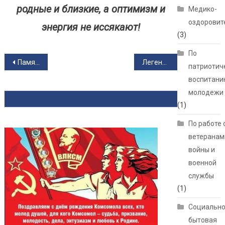
родные и близкие, а оптимизм и
Медико-
оздоровит
энергия не иссякают!
(3)
По
Навигация по записям
Память и уважение: в НВВКУ отметили День ветеранов боевых действий
Легендарному Новосибирскому авиазаводу – 95 лет!
патриотич
воспитани
молодежи
ЧИТАТЬ ТАКЖЕ
(1)
По работе 
ветеранам
войны и
военной
службы
(1)
Социально
бытовая