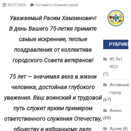
03.07.2026
Оставить Комментарий
Уважаемый Расим Хамзинович!
В день Вашего 75-летия примите
самые искренние, теплые
РУБРИКИ
поздравления от коллектива
городского Совета ветеранов!
85 Лет
НСО
(1)
75 лет — значимая веха в жизни
Активный
человека, достойная глубокого
город
уважения. Ваш воинский и трудовой
(67)
путь служит ярким примером
Анонс
ответственного служения Отечеству,
(69)
обществу и избранному делу.
Архив
(4)