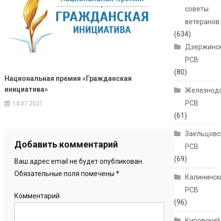
советы
ветеранов
(634)
Дзержинс
РСВ
(80)
Национальная премия «Гражданская
инициатива»
Железнод
РСВ
14.07.2021
(61)
Заельцовс
Добавить комментарий
РСВ
(69)
Ваш адрес email не будет опубликован.
Обязательные поля помечены
*
Калининск
РСВ
Комментарий
(96)
Кировский