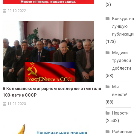
(3)
29.10.2022
Конкурс н
лучшую
публикац
(123)
Медики
трудовой
доблести
(58)
Мы
В Колыванском аграрном колледже отметили
вместе!
100-летие СССР
(88)
11.01.2023
Новости
(2 532)
Районные