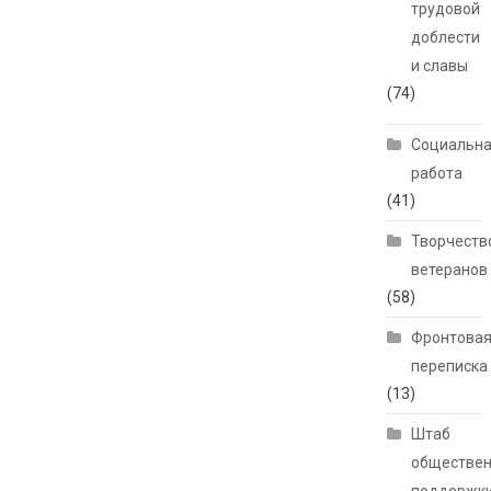
трудовой
доблести
и славы
(74)
Социальн
работа
(41)
Творчеств
ветеранов
(58)
Фронтова
переписка
(13)
Штаб
обществе