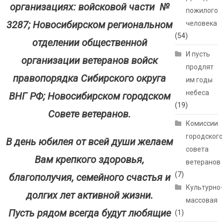
организациях: войсковой части №
пожилого
3287; Новосибирском региональном
человека
(54)
отделении общественной
И пусть
организации ветеранов войск
продлят
правопорядка Сибирского округа
им годы
небеса
ВНГ РФ; Новосибирском городском
(19)
Cовете ветеранов.
Комиссии
городског
В день юбилея от всей души желаем
совета
Вам крепкого здоровья,
ветеранов
(7)
благополучия, семейного счастья и
Культурно
долгих лет активной жизни.
массовая
Пусть рядом всегда будут любящие
(1)