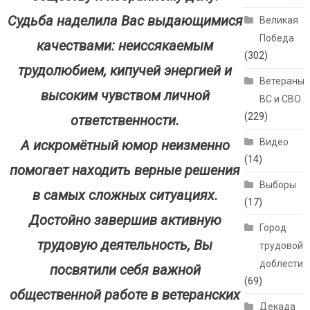
Судьба наделила Вас выдающимися
Великая
Победа
качествами: неиссякаемым
(302)
трудолюбием, кипучей энергией и
Ветераны
высоким чувством личной
ВС и СВО
(229)
ответственности.
Видео
А искромётный юмор неизменно
(14)
помогает находить верные решения
Выборы
в самых сложных ситуациях.
(17)
Достойно завершив активную
Город
трудовую деятельность, Вы
трудовой
доблести
посвятили себя важной
(69)
общественной работе в ветеранских
Декада