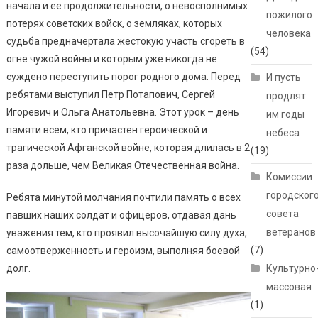
начала и ее продолжительности, о невосполнимых
пожилого
потерях советских войск, о земляках, которых
человека
судьба предначертала жестокую участь сгореть в
(54)
огне чужой войны и которым уже никогда не
суждено переступить порог родного дома. Перед
И пусть
ребятами выступил Петр Потапович, Сергей
продлят
Игоревич и Ольга Анатольевна. Этот урок – день
им годы
памяти всем, кто причастен героической и
небеса
трагической Афганской войне, которая длилась в 2
(19)
раза дольше, чем Великая Отечественная война.
Комиссии
городског
Ребята минутой молчания почтили память о всех
совета
павших наших солдат и офицеров, отдавая дань
ветеранов
уважения тем, кто проявил высочайшую силу духа,
(7)
самоотверженность и героизм, выполняя боевой
долг.
Культурно
массовая
(1)