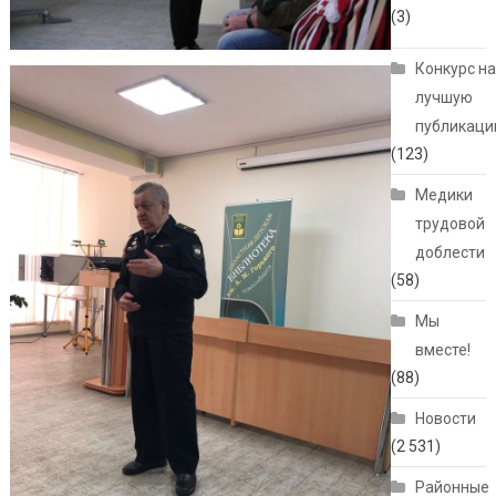
(3)
Конкурс н
лучшую
публикац
(123)
Медики
трудовой
доблести
(58)
Мы
вместе!
(88)
Новости
(2 531)
Районные