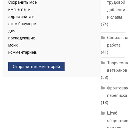
Сохранить моё
трудовой
имя, email и
доблести
адрес сайта в
и славы
этом браузере
(74)
для
Социальн
последующих
моих
работа
комментариев.
(41)
Творчеств
ветеранов
(58)
Фронтова
переписка
(13)
Штаб
обществе