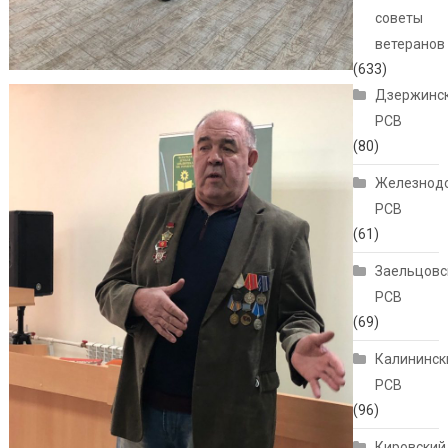
советы
ветеранов
(633)
Дзержинс
РСВ
(80)
Железнод
РСВ
(61)
Заельцовс
РСВ
(69)
Калининск
РСВ
(96)
Кировский