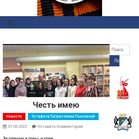
Правоохранительных
Органов
Найт
Честь имею
Новости
Эстафета Патриотизма Поколений
01.03.2022
Оставить Комментарий
За спиною и горы, и горе