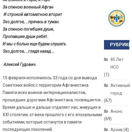
За спиною военный Афган
И строкой автоматною вторит
Эхо долгое, …прячась в туман.
За спиною погибшие души,
Пропавшие души ребят.
И мы с болью еще будем слушать
РУБРИКИ
Эхо долгое, …глядя назад….
85 Лет
Алексей Гудович.
НСО
(1)
15 февраля исполнилось 33 года со дня вывода
Советских войск с территории Афганистана.
Активный
Памяти всех воинов-интернационалистов,
город
прошедших дорогами Афганистана, посвящается…
(67)
Время дальше и дальше отдаляет нас, живущих в
Анонс
ХХI столетии, от века прошлого с его эпохальными
(69)
событиями, которые останутся в памяти
последующих поколений.
Архив
(4)