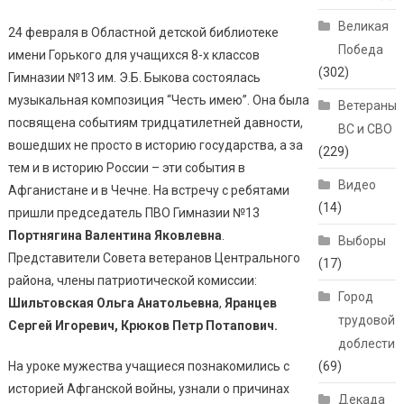
Великая
24 февраля в Областной детской библиотеке
Победа
имени Горького для учащихся 8-х классов
(302)
Гимназии №13 им. Э.Б. Быкова состоялась
музыкальная композиция “Честь имею”. Она была
Ветераны
посвящена событиям тридцатилетней давности,
ВС и СВО
вошедших не просто в историю государства, а за
(229)
тем и в историю России – эти события в
Видео
Афганистане и в Чечне. На встречу с ребятами
(14)
пришли председатель ПВО Гимназии №13
Портнягина Валентина Яковлевна
.
Выборы
Представители Совета ветеранов Центрального
(17)
района, члены патриотической комиссии:
Город
Шильтовская Ольга Анатольевна
,
Яранцев
трудовой
Сергей Игоревич, Крюков Петр Потапович.
доблести
На уроке мужества учащиеся познакомились с
(69)
историей Афганской войны, узнали о причинах
Декада