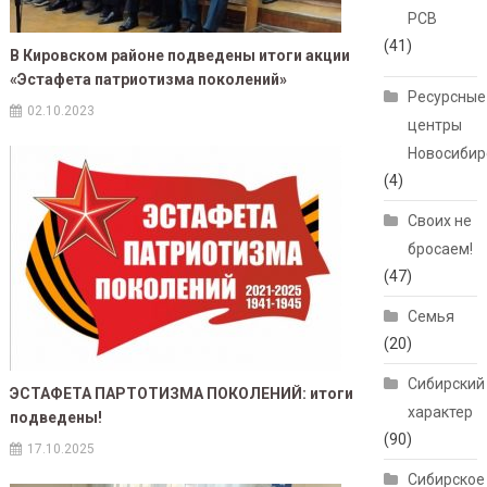
РСВ
(41)
В Кировском районе подведены итоги акции
«Эстафета патриотизма поколений»
Ресурсные
02.10.2023
центры
Новосибир
(4)
Своих не
бросаем!
(47)
Семья
(20)
Сибирский
ЭСТАФЕТА ПАРТОТИЗМА ПОКОЛЕНИЙ: итоги
характер
подведены!
(90)
17.10.2025
Сибирское