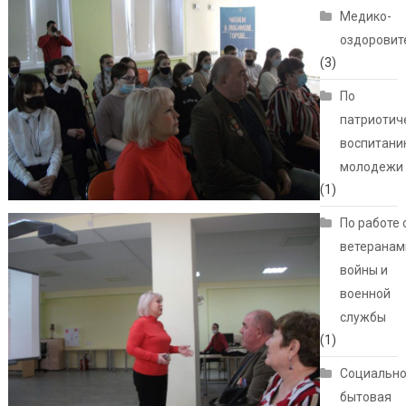
Медико-
оздоровит
(3)
По
патриотич
воспитани
молодежи
(1)
По работе 
ветеранам
войны и
военной
службы
(1)
Социально
бытовая