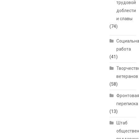
трудовой
доблести
и славы
(74)
Социальн
работа
(41)
Творчеств
ветеранов
(58)
Фронтова
переписка
(13)
Штаб
обществе