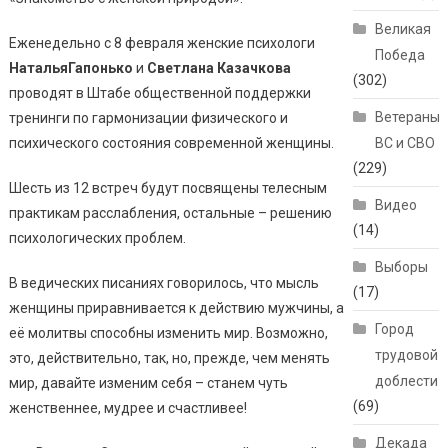
Великая
Еженедельно с 8 февраля женские психологи
Победа
НатальяГапонько
и
Светлана Казачкова
(302)
проводят в Штабе общественной поддержки
Ветераны
тренинги по гармонизации физического и
психического состояния современной женщины.
ВС и СВО
(229)
Шесть из 12 встреч будут посвящены телесным
Видео
практикам расслабления, остальные – решению
(14)
психологических проблем.
Выборы
В ведических писаниях говорилось, что мысль
(17)
женщины приравнивается к действию мужчины, а
Город
её молитвы способны изменить мир. Возможно,
трудовой
это, действительно, так, но, прежде, чем менять
доблести
мир, давайте изменим себя – станем чуть
(69)
женственнее, мудрее и счастливее!
Декада