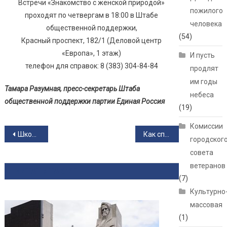
Встречи «Знакомство с женской природой»
пожилого
проходят по четвергам в 18:00 в Штабе
человека
общественной поддержки,
(54)
Красный проспект, 182/1 (Деловой центр
«Европа», 1 этаж)
И пусть
телефон для справок: 8 (383) 304-84-84
продлят
им годы
Тамара Разумная, пресс-секретарь Штаба
небеса
общественной поддержки
партии Единая Россия
(19)
Комиссии
Навигация по записям
Школа «Сибирское долголетие». Зрение – одно из главных условий активного долголетия.
Как сплести маскировочную сеть для СВО — показывают волонтёры
городског
совета
ветеранов
ЧИТАТЬ ТАКЖЕ
(7)
Культурно
массовая
(1)