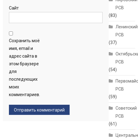
РСВ
Сайт
(83)
Ленинский
РСВ
Сохранить моё
(37)
имя, email и
Октябрьск
адрес сайта в
РСВ
этом браузере
(54)
для
последующих
Первомайс
моих
РСВ
комментариев.
(59)
Советский
РСВ
(61)
Централь