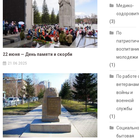
Медико-
оздоровит
(3)
По
патриотич
воспитани
22 июня — День памяти и скорби
молодежи
21.06.2025
(1)
По работе 
ветеранам
войны и
военной
службы
(1)
Социально
бытовая