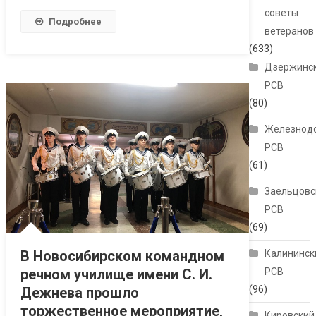
советы
Подробнее
ветеранов
(633)
Дзержинс
РСВ
(80)
Железнод
РСВ
(61)
Заельцовс
РСВ
(69)
В Новосибирском командном
Калининск
речном училище имени С. И.
РСВ
(96)
Дежнева прошло
торжественное мероприятие,
Кировский