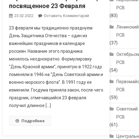
посвященное 23 Февраля
РСВ
(83)
23.02.2022
Оставить Комментарий
Ленинский
23 февраля мы традиционно празднуем
РСВ
День Защитника Отечества – один из
(37)
важнейших праздников в календаре
россиян. Название этого праздника
Октябрьск
менялось неоднократно. Формулировку
РСВ
“День Красной армии”, принятую в 1922 году
(54)
поменяли в 1946 на “День Советской армии и
Первомайс
военно-морского флота”. В 1991 году ее
РСВ
изменили. Госдума приняла закон, после чего
(59)
праздник, отмечавшийся 23 февраля
получил длинное […]
Советский
РСВ
Подробнее
(61)
Централь