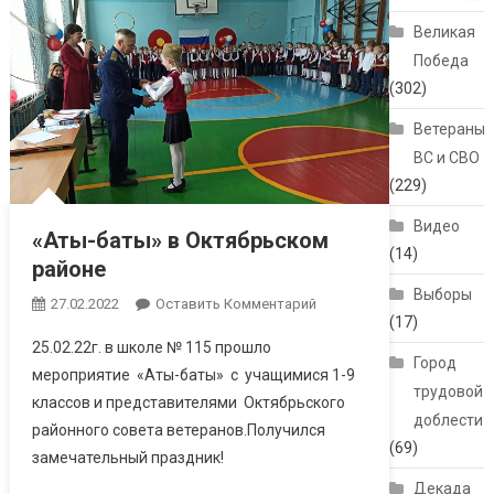
Великая
Победа
(302)
Ветераны
ВС и СВО
(229)
Видео
«Аты-баты» в Октябрьском
(14)
районе
Выборы
27.02.2022
Оставить Комментарий
(17)
25.02.22г. в школе № 115 прошло
Город
мероприятие «Аты-баты» с учащимися 1-9
трудовой
классов и представителями Октябрьского
доблести
районного совета ветеранов.Получился
(69)
замечательный праздник!
Декада