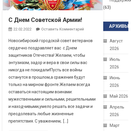
поддержк
(63)
С Днем Советской Армии!
АРХИВЫ
22.02.2022
Оставить Комментарий
Новосибирский городской совет ветеранов
Август
сердечно поздравляет вас с Днем
2026
защитников Отечества! Желаем, чтобы
Июль
энтузиазм, задор и вера в свои силы вас
2026
никогда не покидали!Пусть все войны
останутся в прошлом,а сражения будут
Июнь
только на мирном фронте.Желаем всегда
2026
оставаться настоящим воинами:
Май 2026
мужественными и сильными, решительными
и находчивыми,умело решать все задачи и
Апрель
преодолевать любые жизненные
2026
препятствия. С уважением, […]
Март