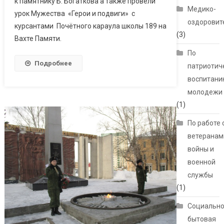
к памятнику Б. Богаткова а также провели
Медико-
урок Мужества «Герои и подвиги» с
оздоровит
курсантами Почётного караула школы 189 на
(3)
Вахте Памяти.
По
Подробнее
патриотич
воспитани
молодежи
(1)
По работе 
ветеранам
войны и
военной
службы
(1)
Социально
бытовая