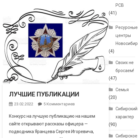
РСВ
(41)
Ресурсные
центры
Новосибир
(4)
Своих не
бросаем!
(47)
Семья
ЛУЧШИЕ ПУБЛИКАЦИИ
(20)
23.02.2022
5 Комментариев
К Записи ЛУЧШИЕ
Сибирский
ПУБЛИКАЦИИ
Конкурс на лучшую публикацию на нашем
характер
сайте открывают рассказы офицера —
(90)
подводника Яранцева Сергея Игоревича,
Сибирское