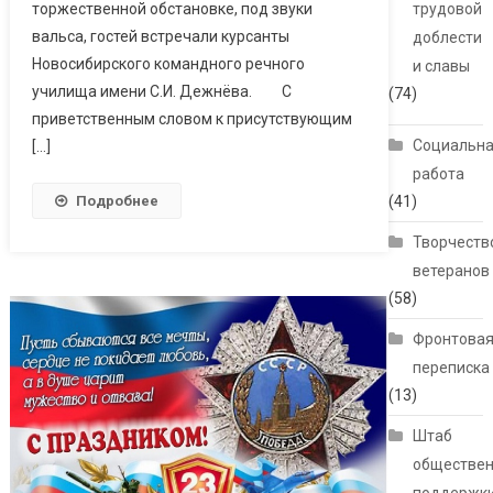
торжественной обстановке, под звуки
трудовой
вальса, гостей встречали курсанты
доблести
Новосибирского командного речного
и славы
училища имени С.И. Дежнёва. С
(74)
приветственным словом к присутствующим
Социальн
[…]
работа
Подробнее
(41)
Творчеств
ветеранов
(58)
Фронтова
переписка
(13)
Штаб
обществе