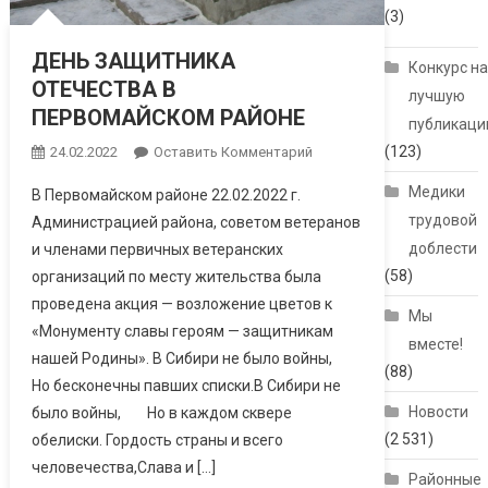
(3)
ДЕНЬ ЗАЩИТНИКА
Конкурс н
ОТЕЧЕСТВА В
лучшую
ПЕРВОМАЙСКОМ РАЙОНЕ
публикац
(123)
24.02.2022
Оставить Комментарий
Медики
В Первомайском районе 22.02.2022 г.
трудовой
Администрацией района, советом ветеранов
доблести
и членами первичных ветеранских
(58)
организаций по месту жительства была
проведена акция — возложение цветов к
Мы
«Монументу славы героям — защитникам
вместе!
нашей Родины». В Сибири не было войны,
(88)
Но бесконечны павших списки.В Сибири не
Новости
было войны, Но в каждом сквере
(2 531)
обелиски. Гордость страны и всего
человечества,Слава и […]
Районные