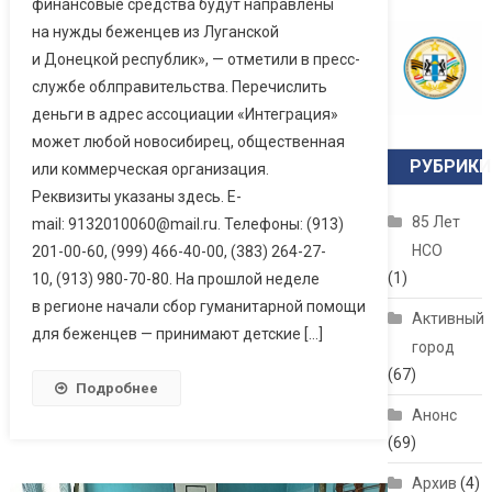
финансовые средства будут направлены
на нужды беженцев из Луганской
и Донецкой республик», — отметили в пресс-
службе облправительства. Перечислить
деньги в адрес ассоциации «Интеграция»
может любой новосибирец, общественная
РУБРИКИ
или коммерческая организация.
Реквизиты указаны здесь. E-
85 Лет
mail: 9132010060@mail.ru. Телефоны: (913)
НСО
201-00-60, (999) 466-40-00, (383) 264-27-
(1)
10, (913) 980-70-80. На прошлой неделе
в регионе начали сбор гуманитарной помощи
Активный
для беженцев — принимают детские […]
город
(67)
Подробнее
Анонс
(69)
Архив
(4)