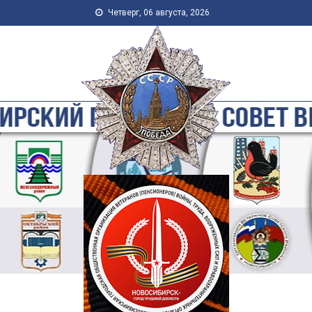
Skip to content
Четверг, 06 августа, 2026
Новосибирская Городская
Общественная Организация
Ветеранов-Пенсионеров
Войны, Труда, Военной
Службы и