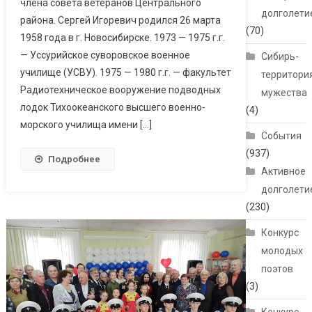
члена совета ветеранов Центрального
долголети
района. Сергей Игоревич родился 26 марта
(70)
1958 года в г. Новосибирске. 1973 — 1975 г.г.
— Уссурийское суворовское военное
Сибирь-
училище (УСВУ). 1975 — 1980 г.г. — факультет
территори
Радиотехническое вооружение подводных
мужества
лодок Тихоокеанского высшего военно-
(4)
морского училища имени […]
События
(937)
Подробнее
Активное
долголети
(230)
Конкурс
молодых
поэтов
(3)