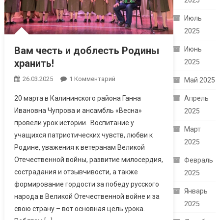
2025
Июль
2025
Вам честь и доблесть Родины
Июнь
хранить!
2025
26.03.2025
1 Комментарий
К Записи Вам
Май 2025
Честь И Доблесть
20 марта в Калининского района Ганна
Апрель
Родины Хранить!
Ивановна Чупрова и ансамбль «Весна»
2025
провели урок истории. Воспитание у
Март
учащихся патриотических чувств, любви к
2025
Родине, уважения к ветеранам Великой
Отечественной войны, развитие милосердия,
Февраль
сострадания и отзывчивости, а также
2025
формирование гордости за победу русского
Январь
народа в Великой Отечественной войне и за
2025
свою страну – вот основная цель урока.