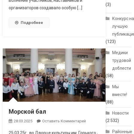
Волнение участников, наставников и
(3)
организаторов создавало особую […]
Конкурс н
Подробнее
лучшую
публикац
(123)
Медики
трудовой
доблести
(58)
Мы
вместе!
(88)
Морской бал
Новости
(2 532)
28.03.2025
Оставить Комментарий
Районные
25.03.25г. во Дворце культуры им. Горького ,