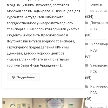
советы
в год Защитника Отечества, состоялся
ветеранов
Морской бал им. адмирала Н.Г.Кузнецова для
(634)
курсантов и студентов Сибирского
Дзержинс
государственного университета водного
транспорта. В мероприятии приняли участие
РСВ
студенты и курсанты Красноярского и
(80)
Якутского институтов водного транспорта,
Железнод
структурного подразделения НКРУ им.
РСВ
Дежнева, детских морских центров
(61)
«Каравелла» и «Флагман». Почетными
гостями были Игорь Аркадьевич […]
Заельцовс
РСВ
Подробнее
(69)
Калининск
РСВ
(96)
Кировский