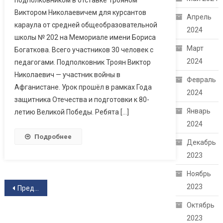
Виктором Николаевичем для курсантов
Апрель
караула от средней общеобразовательной
2024
школы № 202 на Мемориале имени Бориса
Март
Богаткова. Всего участников 30 человек с
2024
педагогами. Подполковник Троян Виктор
Николаевич — участник войны в
Февраль
Афганистане. Урок прошёл в рамках Года
2024
защитника Отечества и подготовки к 80-
Январь
летию Великой Победы. Ребята […]
2024
Подробнее
Декабрь
2023
Ноябрь
Навигация по записям
2023
Предыдущие записи
Октябрь
2023