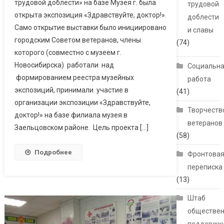
трудовой доблести» на базе Музея г. была
трудовой
открыта экспозиция «Здравствуйте, доктор!».
доблести
Само открытие выставки было инициировано
и славы
городским Советом ветеранов, члены
(74)
которого (совместно с музеем г.
Новосибирска) работали над
Социальн
формированием реестра музейных
работа
экспозиций, принимали участие в
(41)
организации экспозиции «Здравствуйте,
Творчеств
доктор!» на базе филиала музея в
ветеранов
Заельцовском районе. Цель проекта […]
(58)
Подробнее
Фронтова
переписка
(13)
Штаб
обществе