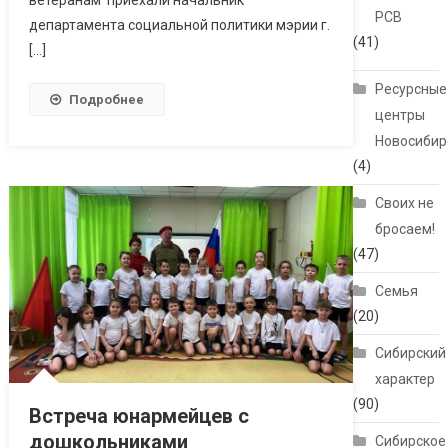
ветеранам приехали начальник
РСВ
департамента социальной политики мэрии г.
(41)
[…]
Ресурсные
Подробнее
центры
Новосибир
(4)
Своих не
бросаем!
(47)
Семья
(20)
Сибирский
характер
(90)
Встреча юнармейцев с
дошкольниками
Сибирское