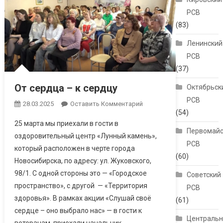
РСВ
(83)
Ленинский
РСВ
(37)
От сердца – к сердцу
Октябрьск
РСВ
28.03.2025
Оставить Комментарий
(54)
25 марта мы приехали в гости в
Первомайс
оздоровительный центр «Лунный камень»,
РСВ
который расположен в черте города
(60)
Новосибирска, по адресу: ул. Жуковского,
98/1. С одной стороны это — «Городское
Советский
пространство», с другой — «Территория
РСВ
здоровья». В рамках акции «Слушай своё
(61)
сердце – оно выбрало нас» — в гости к
Централь