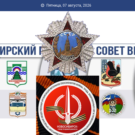
Skip to content
Пятница, 07 августа, 2026
Новосибирская Городская
Общественная Организация
Ветеранов-Пенсионеров
Войны, Труда, Военной
Службы и