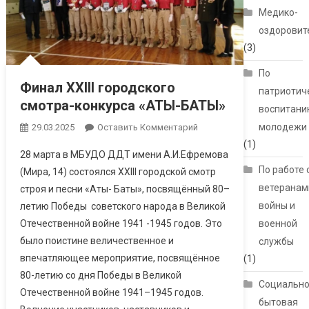
Медико-
оздоровит
(3)
По
Финал XXIII городского
патриотич
смотра-конкурса «АТЫ-БАТЫ»
воспитани
молодежи
29.03.2025
Оставить Комментарий
(1)
28 марта в МБУДО ДДТ имени А.И.Ефремова
По работе 
(Мира, 14) состоялся XXIII городской смотр
ветеранам
строя и песни «Аты- Баты», посвящённый 80–
войны и
летию Победы советского народа в Великой
Отечественной войне 1941 -1945 годов. Это
военной
было поистине величественное и
службы
впечатляющее мероприятие, посвящённое
(1)
80-летию со дня Победы в Великой
Социально
Отечественной войне 1941–1945 годов.
бытовая