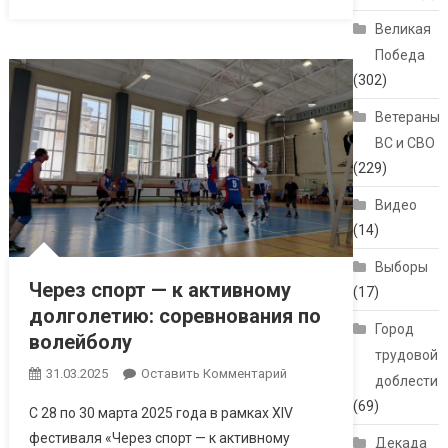
Великая
Победа
(302)
Ветераны
ВС и СВО
(229)
Видео
(14)
Выборы
Через спорт — к активному
(17)
долголетию: соревнования по
Город
волейболу
трудовой
31.03.2025
Оставить Комментарий
доблести
(69)
С 28 по 30 марта 2025 года в рамках XIV
фестиваля «Через спорт — к активному
Декада