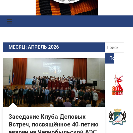
Правоохранительных
Органов
Найт
МЕСЯЦ: АПРЕЛЬ 2026
Заседание Клуба Деловых
Встреч, посвящённое 40‑летию
аварии на Чернобыльской АЭС