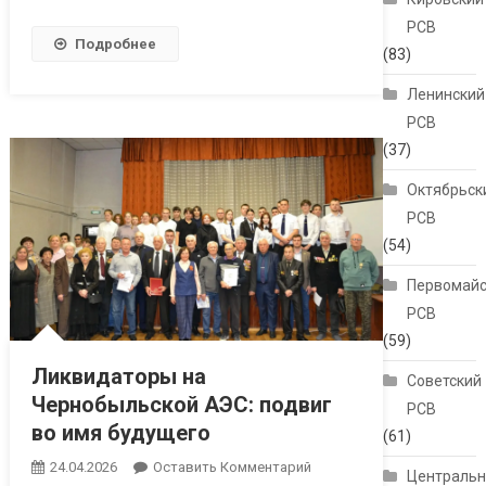
РСВ
Подробнее
(83)
Ленинский
РСВ
(37)
Октябрьск
РСВ
(54)
Первомайс
РСВ
(59)
Ликвидаторы на
Советский
Чернобыльской АЭС: подвиг
РСВ
во имя будущего
(61)
24.04.2026
Оставить Комментарий
Централь