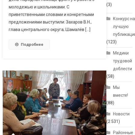
(3)
молодежью и школьниками. С
приветственными словами и конкретными
Конкурс н
предложениями выступили: Захаров В.Н.,
лучшую
глава центрального округа; Шамалёв […]
публикац
(123)
Подробнее
Медики
трудовой
доблести
(58)
Мы
вместе!
(88)
Новости
(2 531)
Районные