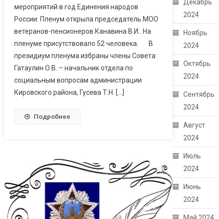
Декабрь
мероприятий в год Единения народов
2024
России. Пленум открыла председатель МОО
ветеранов-пенсионеров Канавина В.И.. На
Ноябрь
пленуме присутствовало 52 человека. В
2024
президиум пленума избраны члены Совета:
Октябрь
Гатаулин О.В. – начальник отдела по
2024
социальным вопросам администрации
Кировского района, Гусева Т.Н. […]
Сентябрь
2024
Подробнее
Август
2024
Июль
2024
Июнь
2024
Май 2024