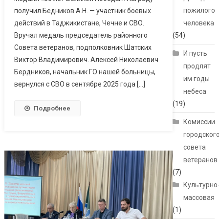
пожилого
получил Бедников А.Н. — участник боевых
действий в Таджикистане, Чечне и СВО.
человека
Вручал медаль председатель районного
(54)
Совета ветеранов, подполковник Шатских
И пусть
Виктор Владимирович. Алексей Николаевич
продлят
Бердников, начальник ГО нашей больницы,
им годы
вернулся с СВО в сентябре 2025 года […]
небеса
(19)
Подробнее
Комиссии
городског
совета
ветеранов
(7)
Культурно
массовая
(1)