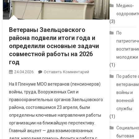
Медико-
оздоровит
(3)
Ветераны Заельцовского
По
района подвели итоги года и
патриотич
определили основные задачи
воспитани
совместной работы на 2026
молодежи
год
(1)
24.04.2026
Оставить Комментарий
По работе 
На II Пленуме МОО ветеранов (пенсионеров)
ветеранам
войны, труда, Вооруженных Сил и
войны и
правоохранительных органов Заельцовского
военной
района, состоявшемся 23 апреля, были
службы
определены ключевые направления работы
(1)
организации на ближайшую перспективу.
Социально
Главный акцент — два взаимосвязанных
бытовая
дела: народная помощь фронту и работа с