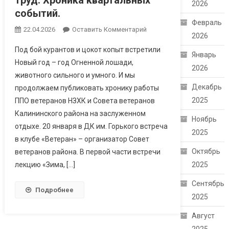
труд. Хроника квартальных
2026
событий.
Февраль
22.04.2026
Оставить Комментарий
2026
Под бой курантов и цокот копыт встретили
Январь
Новый год – год Огненной лошади,
2026
животного сильного и умного. И мы
Декабрь
продолжаем публиковать хронику работы
2025
ППО ветеранов НЗХК и Совета ветеранов
Калининского района на заслуженном
Ноябрь
отдыхе. 20 января в ДК им. Горького встреча
2025
в клубе «Ветеран» – организатор Совет
Октябрь
ветеранов района. В первой части встречи
лекцию «Зима, […]
2025
Сентябрь
Подробнее
2025
Август