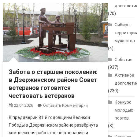
долголети
(70)
Сибирь-
территори
мужества
(4)
События
(937)
Забота о старшем поколении:
Активное
в Дзержинском районе Совет
долголети
ветеранов готовится
(230)
чествовать ветеранов
Конкурс
22.04.2026
Оставить Комментарий
молодых
В преддверии 81‑й годовщины Великой
поэтов
Победы в Дзержинском районе развёрнута
(3)
комплексная работа по чествованию и