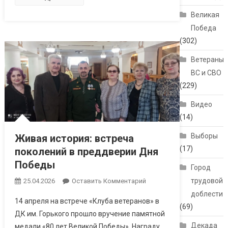
Великая
Победа
(302)
Ветераны
ВС и СВО
(229)
Видео
(14)
Выборы
Живая история: встреча
(17)
поколений в преддверии Дня
Победы
Город
трудовой
25.04.2026
Оставить Комментарий
доблести
14 апреля на встрече «Клуба ветеранов» в
(69)
ДК им. Горького прошло вручение памятной
Декада
медали «80 лет Великой Победы». Награду