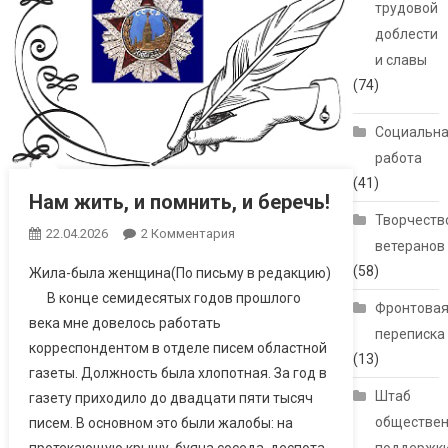
трудовой
доблести
и славы
(74)
Социальн
работа
(41)
Нам жить, и помнить, и беречь!
Творчеств
22.04.2026
2 Комментария
К Записи Нам
ветеранов
Жить, И Помнить,
(58)
Жила-была женщина(По письму в редакцию)
И Беречь!
В конце семидесятых годов прошлого
Фронтова
века мне довелось работать
переписка
корреспондентом в отделе писем областной
(13)
газеты. Должность была хлопотная. За год в
Штаб
газету приходило до двадцати пяти тысяч
обществе
писем. В основном это были жалобы: на
протекающую крышу, буяна соседа, деспота