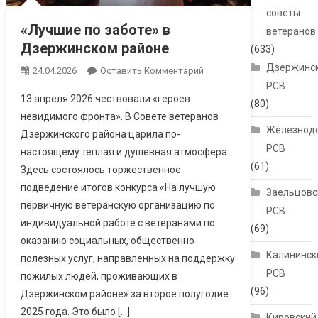
советы
«Лучшие по заботе» в
ветеранов
Дзержинском районе
(633)
Дзержинс
24.04.2026
Оставить Комментарий
РСВ
13 апреля 2026 чествовали «героев
(80)
невидимого фронта». В Совете ветеранов
Железнод
Дзержинского района царила по-
РСВ
настоящему тёплая и душевная атмосфера.
(61)
Здесь состоялось торжественное
подведение итогов конкурса «На лучшую
Заельцовс
первичную ветеранскую организацию по
РСВ
индивидуальной работе с ветеранами по
(69)
оказанию социальных, общественно-
Калининск
полезных услуг, направленных на поддержку
РСВ
пожилых людей, проживающих в
(96)
Дзержинском районе» за второе полугодие
2025 года. Это было […]
Кировский