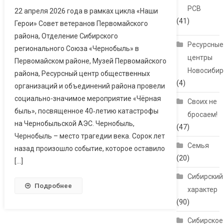
РСВ
22 апреля 2026 года в рамках цикла «Наши
(41)
Герои» Совет ветеранов Первомайского
района, Отделение Сибирского
Ресурсные
регионального Союза «Чернобыль» в
центры
Первомайском районе, Музей Первомайского
Новосибир
района, Ресурсный центр общественных
(4)
организаций и объединений района провели
социально-значимое мероприятие «Чёрная
Своих не
быль», посвященное 40‑летию катастрофы
бросаем!
на Чернобыльской АЭС. Чернобыль,
(47)
Чернобыль – место трагедии века. Сорок лет
Семья
назад произошло событие, которое оставило
(20)
[…]
Сибирский
Подробнее
характер
(90)
Сибирское