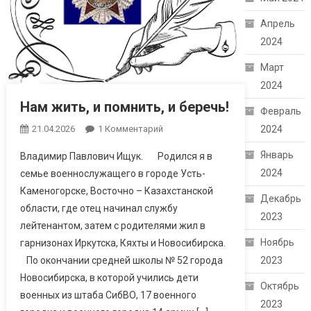
Апрель
2024
Март
2024
Нам жить, и помнить, и беречь!
Февраль
2024
21.04.2026
1 Комментарий
К Записи Нам
Жить, И Помнить,
Январь
Владимир Павлович Ищук. Родился я в
И Беречь!
2024
семье военнослужащего в городе Усть-
Каменогорске, Восточно – Казахстанской
Декабрь
области, где отец начинал службу
2023
лейтенантом, затем с родителями жил в
Ноябрь
гарнизонах Иркутска, Кяхты и Новосибирска.
2023
По окончании средней школы № 52 города
Новосибирска, в которой учились дети
Октябрь
военных из штаба СибВО, 17 военного
2023