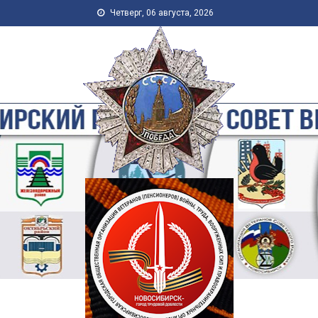
Skip to content
Четверг, 06 августа, 2026
Новосибирская Городская
Общественная Организация
Ветеранов-Пенсионеров
Войны, Труда, Военной
Службы и