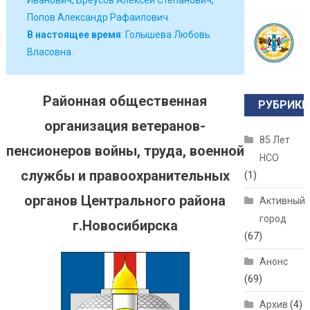
Иванович, Бреусов Алексей Степанович,
Попов Александр Рафаилович.
В настоящее время
: Голышева Любовь
Власовна.
Районная общественная
РУБРИКИ
организация ветеранов-
85 Лет
пенсионеров войны, труда, военной
НСО
службы и правоохранительных
(1)
органов Центрального района
Активный
город
г.Новосибирска
(67)
Анонс
(69)
Архив
(4)