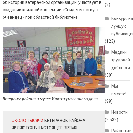
об истории ветеранской организации, участвует в
(3)
создании книжной коллекции «Свидетельствует
очевидец» при областной библиотеке.
Конкурс н
лучшую
публикац
(123)
Медики
трудовой
доблести
(58)
Мы
вместе!
Ветераны района в музее Института горного дела
(88)
Новости
(2 532)
ОКОЛО ТЫСЯЧИ
ВЕТЕРАНОВ РАЙОНА
ЯВЛЯЮТСЯ В НАСТОЯЩЕЕ ВРЕМЯ
Районные