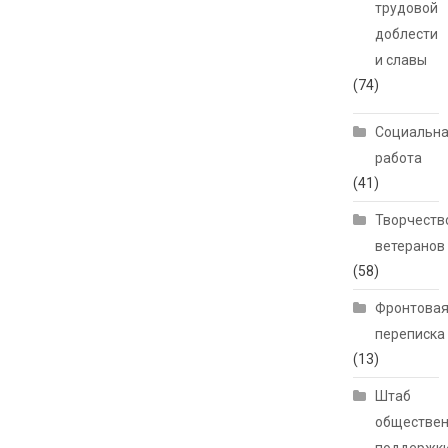
трудовой
доблести
и славы
(74)
Социальн
работа
(41)
Творчеств
ветеранов
(58)
Фронтова
переписка
(13)
Штаб
обществе