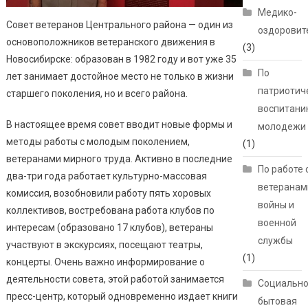
Медико-
Совет ветеранов Центрального района — один из
оздоровит
основоположников ветеранского движения в
(3)
Новосибирске: образован в 1982 году и вот уже 35
По
лет занимает достойное место не только в жизни
патриотич
старшего поколения, но и всего района.
воспитани
В настоящее время совет вводит новые формы и
молодежи
методы работы с молодым поколением,
(1)
ветеранами мирного труда. Активно в последние
По работе 
два-три года работает культурно-массовая
ветеранам
комиссия, возобновили работу пять хоровых
войны и
коллективов, востребована работа клубов по
военной
интересам (образовано 17 клубов), ветераны
службы
участвуют в экскурсиях, посещают театры,
(1)
концерты. Очень важно информирование о
деятельности совета, этой работой занимается
Социально
пресс-центр, который одновременно издает книги
бытовая