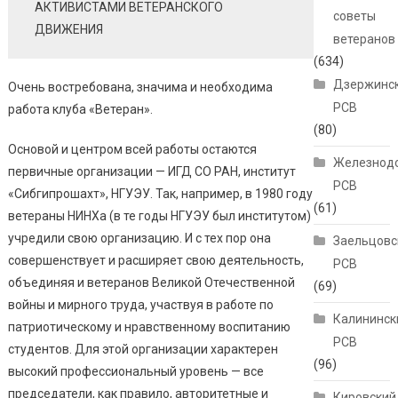
АКТИВИСТАМИ ВЕТЕРАНСКОГО
советы
ДВИЖЕНИЯ
ветеранов
(634)
Дзержинс
Очень востребована, значима и необходима
РСВ
работа клуба «Ветеран».
(80)
Основой и центром всей работы остаются
Железнод
первичные организации — ИГД СО РАН, институт
РСВ
«Сибгипрошахт», НГУЭУ. Так, например, в 1980 году
(61)
ветераны НИНХа (в те годы НГУЭУ был институтом)
учредили свою организацию. И с тех пор она
Заельцовс
совершенствует и расширяет свою деятельность,
РСВ
объединяя и ветеранов Великой Отечественной
(69)
войны и мирного труда, участвуя в работе по
Калининск
патриотическому и нравственному воспитанию
РСВ
студентов. Для этой организации характерен
(96)
высокий профессиональный уровень — все
председатели, как правило, авторитетные и
Кировский