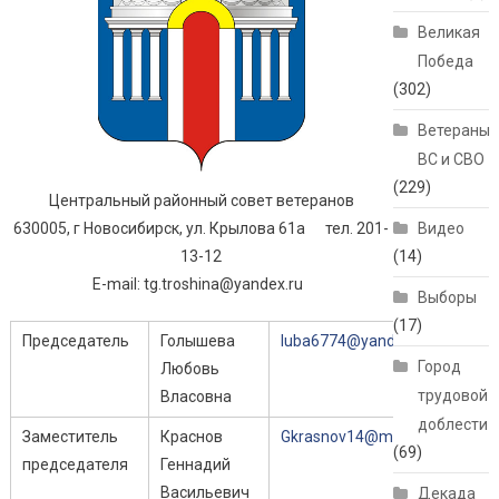
Великая
Победа
(302)
Ветераны
ВС и СВО
(229)
Центральный районный совет ветеранов
630005, г Новосибирск, ул. Крылова 61а тел. 201-
Видео
13-12
(14)
E-mail: tg.troshina@yandex.ru
Выборы
(17)
Председатель
Голышева
luba6774@yandex.ru
Город
Любовь
трудовой
Власовна
доблести
Заместитель
Краснов
Gkrasnov14@mail.ru
(69)
председателя
Геннадий
Васильевич
Декада