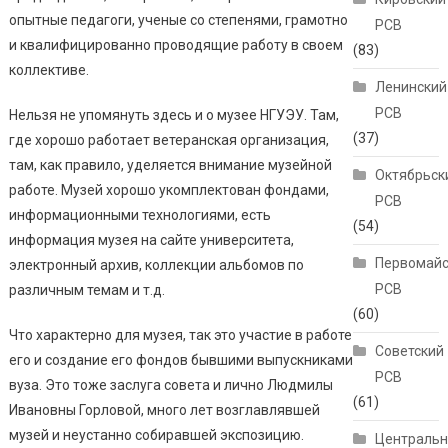
опытные педагоги, ученые со степенями, грамотно
РСВ
и квалифицированно проводящие работу в своем
(83)
коллективе.
Ленинский
РСВ
Нельзя не упомянуть здесь и о музее НГУЭУ. Там,
(37)
где хорошо работает ветеранская организация,
там, как правило, уделяется внимание музейной
Октябрьск
работе. Музей хорошо укомплектован фондами,
РСВ
информационными технологиями, есть
(54)
информация музея на сайте университета,
Первомайс
электронный архив, коллекции альбомов по
РСВ
различным темам и т.д.
(60)
Что характерно для музея, так это участие в работе
Советский
его и создание его фондов бывшими выпускниками
РСВ
вуза. Это тоже заслуга совета и лично Людмилы
(61)
Ивановны Горловой, много лет возглавлявшей
музей и неустанно собиравшей экспозицию.
Централь