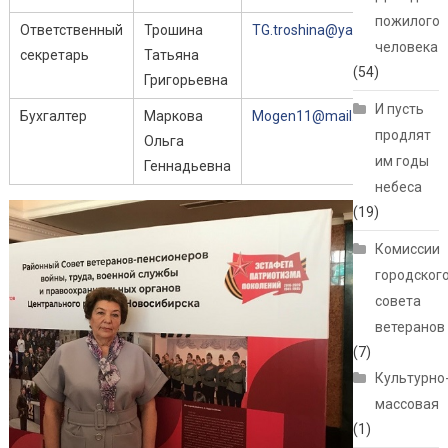
пожилого
Ответственный
Трошина
TG.troshina@yandex.ru
человека
секретарь
Татьяна
(54)
Григорьевна
И пусть
Бухгалтер
Маркова
Mogen11@mail.ru
продлят
Ольга
им годы
Геннадьевна
небеса
(19)
Комиссии
городског
совета
ветеранов
(7)
Культурно
массовая
(1)