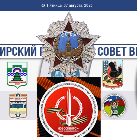
Skip to content
Пятница, 07 августа, 2026
Новосибирская Городская
Общественная Организация
Ветеранов-Пенсионеров
Войны, Труда, Военной
Службы и