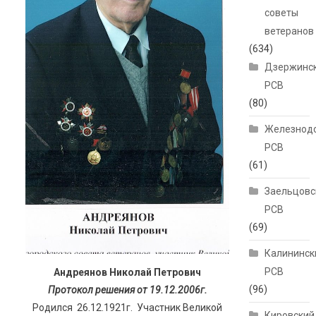
советы
ветеранов
(634)
Дзержинс
РСВ
(80)
Железнод
РСВ
(61)
Заельцовс
РСВ
(69)
Калининск
РСВ
Андреянов Николай Петрович
(96)
Протокол решения от 19.12.2006г.
Родился 26.12.1921г. Участник Великой
Кировский