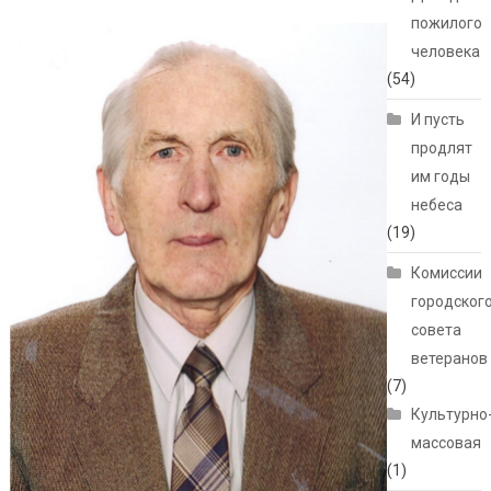
пожилого
человека
(54)
И пусть
продлят
им годы
небеса
(19)
Комиссии
городског
совета
ветеранов
(7)
Культурно
массовая
(1)