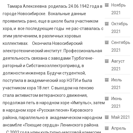
Ноябрь
Тамара Алексеевна родилась 24.06.1942 года в
2021
городе Новосибирске. Вокальные данные
проявились рано, еще в школе была участником
Октябрь
хора, и все последующие годы не рас-ставалась с
2021
этим увлечением, в различных хоровых
Сентябрь
коллективах. Окончила Новосибирский
2021
электротехнический институт. Профессиональная
деятельность связана с заводами Турбогене-
Август
раторный и Сибстанкоэллектропривод, в
2021
должности инженера. Будучи студенткой,
Июль
поступила в академический хор НЭТИ и была
2021
участником хора 18 лет. С выходом на пенсию
стала активистом ветеранского движения,
Июнь
продолжая петь в народном хоре «Импульс», затем
2021
в народном хоре «Русская песня» Кировского
Май 2021
района, параллельно в академическом народном
ансамбле «Поющие сердца» Ленинского района.
Апрель
С 2002 года член культурно-массовой комиссии