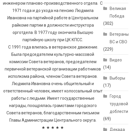
инженером планово-производственного отдела. С
Великая
1971 года и до ухода на пенсию Людмила
Победа
Ивановна на партийной работе в Центральном
(302)
райкоме партии в должности инструктора
орготдела. В 1977 году окончила Высшую
Ветераны
партийную школу при ЦК КПСС.
ВС и СВО
С 1991 года влилась в ветеранское движение.
(229)
Была председателем культурно-массовой
Видео
комиссии Совета ветеранов, председателем
(14)
первичной ветеранской организации работников
исполкома района, членом Совета ветеранов.
Выборы
Людмила Ивановна очень общительный и
(17)
ответственный человек, имеет колоссальный опыт
Город
работы с людьми. Имеет государственные
трудовой
награды, поощрялась грамотами городского
доблести
Совета ветеранов, благодарственным письмом
(69)
Главы Администрации Центрального округа.
★ ★ ★ ★ ★
Декада