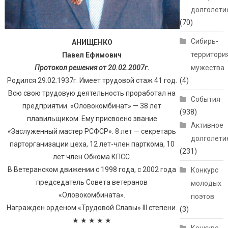
долголети
(70)
Сибирь-
АНИЩЕНКО
территори
Павел Ефимович
Протокол решения от 20.02.2007г.
мужества
Родился 29.02.1937г. Имеет трудовой стаж 41 год.
(4)
Всю свою трудовую деятельность проработал на
События
предприятии «Оловокомбинат» — 38 лет
(938)
плавильщиком. Ему присвоено звание
Активное
«Заслуженный мастер РСФСР». 8 лет — секретарь
долголети
парторганизации цеха, 12 лет-член парткома, 10
(231)
лет член Обкома КПСС.
В Ветеранском движении с 1998 года, с 2002 года
Конкурс
председатель Совета ветеранов
молодых
«Оловокомбината».
поэтов
Награжден орденом «Трудовой Славы» III степени.
(3)
★ ★ ★ ★ ★