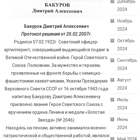
Декабрь
2024
Ноябрь
Бакуров Дмитрий Алексеевич
2024
Протокол решения от 20.02.2007г.
Октябрь
Родился 07.02.1922г. Советский офицер-
2024
артиллерист, совершивший выдающийся подвиг в
Великой Отечественной войне. Герой Советского
Сентябрь
Союза. Полковник. За мужество и героизм,
2024
проявленные на фронте борьбы с немецко-
Август
фашистскими захватчиками, Указом Президиума
2024
Верховного Совета СССР от 16 октября 1943 года
капитану Бакурову Дмитрию Алексеевичу
Июль
присвоено звание Героя Советского Союза с
2024
вручением ордена Ленина и медали «Золотая
Июнь
Звезда» (№ 2046).
2024
Находясь на пенсии, активно занимался военно-
патриотической и общественной работой, являлся
Май 2024