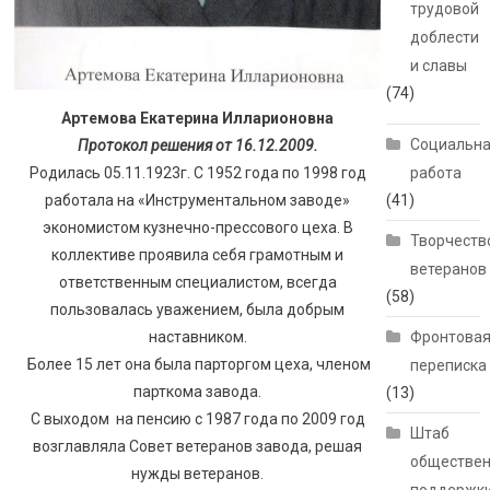
трудовой
доблести
и славы
(74)
Артемова Екатерина Илларионовна
Социальн
Протокол решения от 16.12.2009.
Родилась 05.11.1923г. С 1952 года по 1998 год
работа
работала на «Инструментальном заводе»
(41)
экономистом кузнечно-прессового цеха. В
Творчеств
коллективе проявила себя грамотным и
ветеранов
ответственным специалистом, всегда
(58)
пользовалась уважением, была добрым
наставником.
Фронтова
Более 15 лет она была парторгом цеха, членом
переписка
парткома завода.
(13)
С выходом на пенсию с 1987 года по 2009 год
Штаб
возглавляла Совет ветеранов завода, решая
обществе
нужды ветеранов.