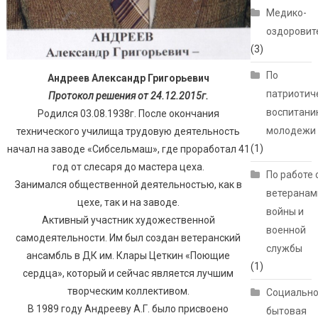
Медико-
оздоровит
(3)
По
Андреев Александр Григорьевич
патриотич
Протокол решения от 24.12.2015г.
воспитани
Родился 03.08.1938г. После окончания
молодежи
технического училища трудовую деятельность
(1)
начал на заводе «Сибсельмаш», где проработал 41
год от слесаря до мастера цеха.
По работе 
Занимался общественной деятельностью, как в
ветеранам
цехе, так и на заводе.
войны и
Активный участник художественной
военной
самодеятельности. Им был создан ветеранский
службы
ансамбль в ДК им. Клары Цеткин «Поющие
(1)
сердца», который и сейчас является лучшим
творческим коллективом.
Социально
В 1989 году Андрееву А.Г. было присвоено
бытовая