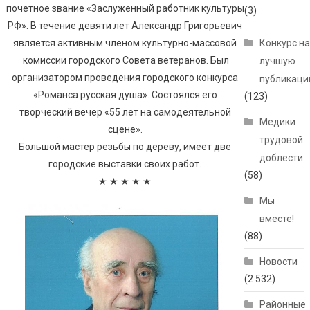
почетное звание «Заслуженный работник культуры
(3)
РФ». В течение девяти лет Александр Григорьевич
является активным членом культурно-массовой
Конкурс н
комиссии городского Совета ветеранов. Был
лучшую
организатором проведения городского конкурса
публикац
«Романса русская душа». Состоялся его
(123)
творческий вечер «55 лет на самодеятельной
Медики
сцене».
трудовой
Большой мастер резьбы по дереву, имеет две
доблести
городские выставки своих работ.
(58)
★ ★ ★ ★ ★
Мы
вместе!
(88)
Новости
(2 532)
Районные