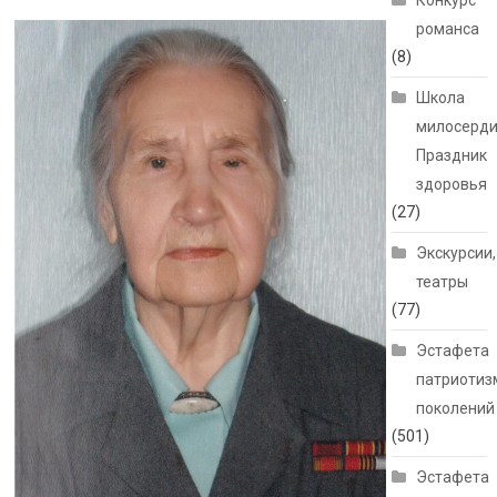
Конкурс
романса
(8)
Школа
милосерди
Праздник
здоровья
(27)
Экскурсии,
театры
(77)
Эстафета
патриотиз
поколений
(501)
Эстафета