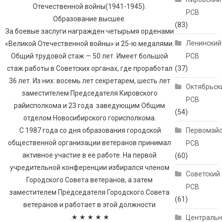
Отечественной войны(1941-1945).
РСВ
Образование высшее.
(83)
За боевые заслуги награжден четырьмя орденами
Ленинский
«Великой Отечественной войны» и 25-ю медалями.
Общий трудовой стаж — 50 лет. Имеет большой
РСВ
стаж работы в Советских органах, где проработал
(37)
36 лет. Из них: восемь лет секретарем, шесть лет
Октябрьск
заместителем Председателя Кировского
РСВ
райисполкома и 23 года заведующим Общим
(54)
отделом Новосибирского горисполкома.
С 1987 года со дня образования городской
Первомайс
общественной организации ветеранов принимал
РСВ
активное участие в ее работе. На первой
(60)
учредительной конференции избирался членом
Советский
Городского Совета ветеранов, а затем
РСВ
заместителем Председателя Городского Совета
(61)
ветеранов и работает в этой должности
.★ ★ ★ ★ ★
Централь