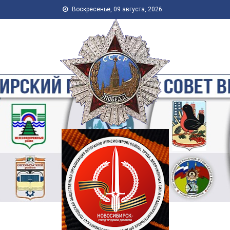
Skip to content
Воскресенье, 09 августа, 2026
Новосибирская Городская
Общественная Организация
Ветеранов-Пенсионеров
Войны, Труда, Военной
Службы и