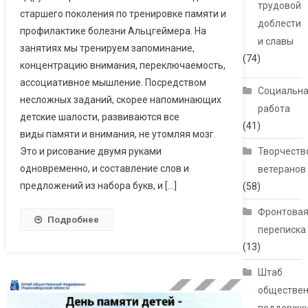
трудовой
старшего поколения по тренировке памяти и
доблести
профилактике болезни Альцгеймера. На
и славы
занятиях мы тренируем запоминание,
(74)
концентрацию внимания, переключаемость,
ассоциативное мышление. Посредством
Социальн
несложных заданий, скорее напоминающих
работа
детские шалости, развиваются все
(41)
виды памяти и внимания, не утомляя мозг.
Это и рисование двумя руками
Творчеств
одновременно, и составление слов и
ветеранов
предложений из набора букв, и […]
(58)
Фронтова
Подробнее
переписка
(13)
Штаб
обществе