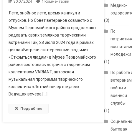
30.07.2024
1 Комментарий
К Записи Летний
Медико-
Вечер В Музее
Лето, знойное лето, время каникул и
оздоровит
отпусков. Но Совет ветеранов совместно с
(3)
Музеем Первомайского района продолжают
По
радовать своих земляков творческими
патриотич
встречами.Так, 28 июля 2024 года в рамках
воспитани
цикла «Встречи с интересными людьми»
молодежи
«Открыться людям» в Музее Первомайского
(1)
района состоялась встреча с творческим
коллективом VARIANT, авторская
По работе 
музыкальная программа творческого
ветеранам
коллектива «Летний вечер в музее».
войны и
Ведущая вечера […]
военной
службы
Подробнее
(1)
Социально
бытовая