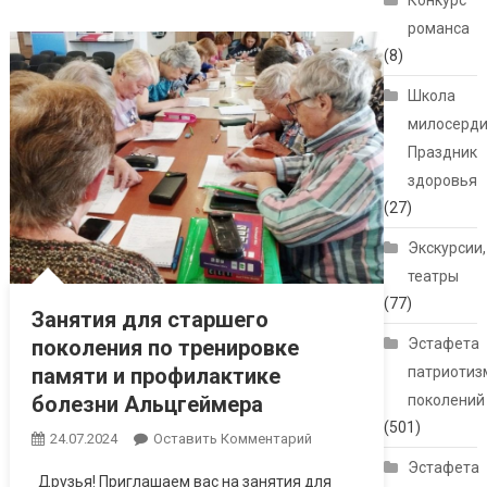
Конкурс
романса
(8)
Школа
милосерди
Праздник
здоровья
(27)
Экскурсии,
театры
(77)
Занятия для старшего
поколения по тренировке
Эстафета
памяти и профилактике
патриотиз
болезни Альцгеймера
поколений
(501)
24.07.2024
Оставить Комментарий
Эстафета
Друзья! Приглашаем вас на занятия для