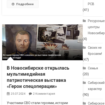
РСВ
Подробнее
(41)
Ресурсные
центры
Новосибир
(4)
Своих не
бросаем!
(47)
В Новосибирске открылась
Семья
мультимедийная
(20)
патриотическая выставка
Сибирский
«Герои спецоперации»
характер
25.07.2024
2 Комментария
К Записи В
(90)
Новосибирске
Участники СВО стали героями, истории
Сибирское
Открылась