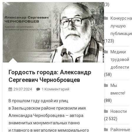
(3)
Конкурс н
лучшую
публикац
(123)
Медики
трудовой
доблести
Гордость города: Александр
(58)
Сергеевич Чернобровцев
Мы
29.07.2024
1 Комментарий
К Записи Гордость
вместе!
Города:
(88)
В прошлом году одной из улиц
Александр
в Заельцовском районе присвоили имя
Сергеевич
Новости
Александра Чернобровцева — автора
Чернобровцев
(2 532)
знаменитых монументальных панно
Районные
и главного в мегаполисе мемориального