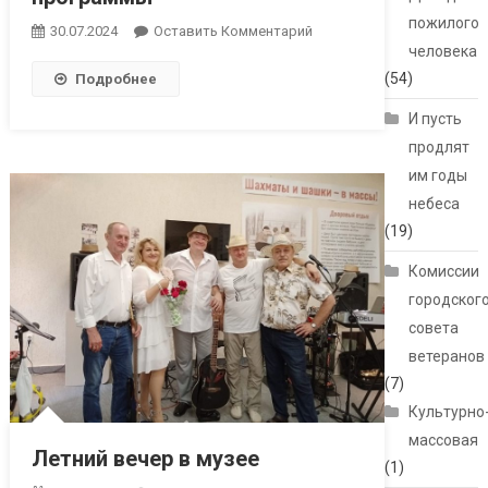
пожилого
30.07.2024
Оставить Комментарий
человека
(54)
Подробнее
И пусть
продлят
им годы
небеса
(19)
Комиссии
городског
совета
ветеранов
(7)
Культурно
массовая
Летний вечер в музее
(1)