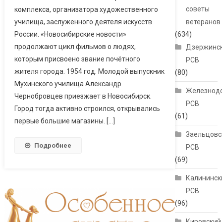
советы
комплекса, организатора художественного
училища, заслуженного деятеля искусств
ветеранов
России. «Новосибирские новости»
(634)
продолжают цикл фильмов о людях,
Дзержинс
которым присвоено звание почётного
РСВ
жителя города. 1954 год. Молодой выпускник
(80)
Мухинского училища Александр
Железнод
Чернобровцев приезжает в Новосибирск.
РСВ
Город тогда активно строился, открывались
(61)
первые большие магазины. […]
Заельцовс
Подробнее
РСВ
(69)
Калининск
РСВ
(96)
Кировский