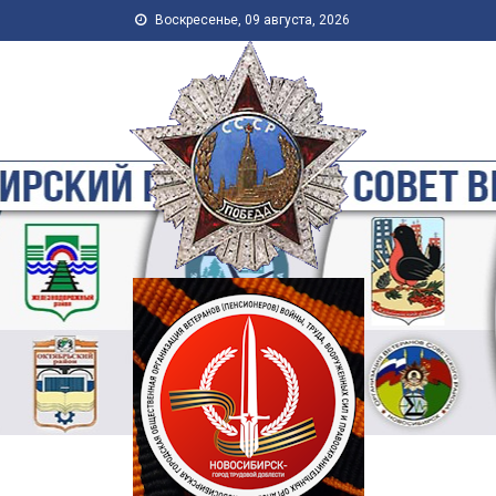
Skip to content
Воскресенье, 09 августа, 2026
Новосибирская Городская
Общественная Организация
Ветеранов-Пенсионеров
Войны, Труда, Военной
Службы и