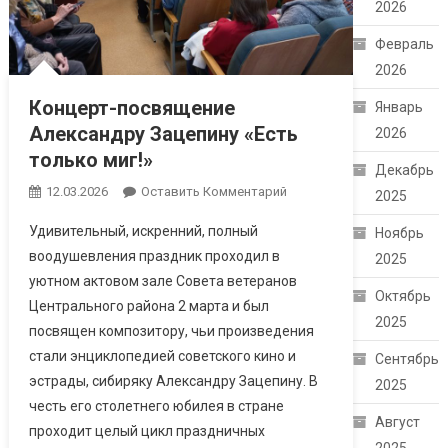
2026
Февраль
2026
Концерт-посвящение
Январь
Александру Зацепину «Есть
2026
только миг!»
Декабрь
12.03.2026
Оставить Комментарий
2025
Удивительный, искренний, полный
Ноябрь
воодушевления праздник проходил в
2025
уютном актовом зале Совета ветеранов
Октябрь
Центрального района 2 марта и был
2025
посвящен композитору, чьи произведения
стали энциклопедией советского кино и
Сентябрь
эстрады, сибиряку Александру Зацепину. В
2025
честь его столетнего юбилея в стране
Август
проходит целый цикл праздничных