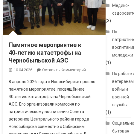
Медико-
оздоровит
(3)
По
патриотич
Памятное мероприятие к
воспитани
40‑летию катастрофы на
молодежи
Чернобыльской АЭС
(1)
10.04.2026
Оставить Комментарий
По работе 
ветеранам
8 апреля 2026 года в Новосибирске прошло
памятное мероприятие, посвящённое
войны и
40‑летию катастрофы на Чернобыльской
военной
АЭС. Его организовали комиссия по
службы
патриотическому воспитанию Совета
(1)
ветеранов Центрального района города
Социально
Новосибирска совместно с Сибирским
бытовая
региональным Союзом «Чернобыль». В