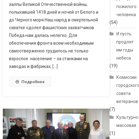
залпы Великой Отечественной войны,
пожилого
полыхавшей 1418 дней и ночей от Белого и
человека
до Черного моря.Наш народ в смертельной
(54)
схватке одолел фашистских захватчиков.
И пусть
Победа нам далась нелегко. Для
продлят
обеспечения фронта всем необходимым
им годы
самоотверженно трудилось не только
небеса
взрослое население – за станками на
(19)
заводах и фабриках, […]
Комиссии
Подробнее
городског
совета
ветеранов
(7)
Культурно
массовая
(1)