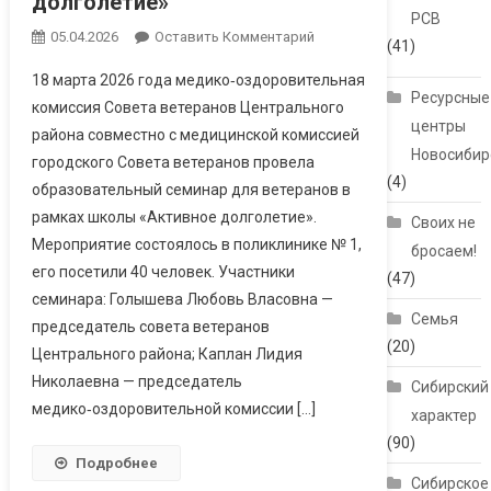
долголетие»
РСВ
05.04.2026
Оставить Комментарий
(41)
18 марта 2026 года медико‑оздоровительная
Ресурсные
комиссия Совета ветеранов Центрального
центры
района совместно с медицинской комиссией
Новосибир
городского Совета ветеранов провела
(4)
образовательный семинар для ветеранов в
рамках школы «Активное долголетие».
Своих не
Мероприятие состоялось в поликлинике № 1,
бросаем!
его посетили 40 человек. Участники
(47)
семинара: Голышева Любовь Власовна —
Семья
председатель совета ветеранов
(20)
Центрального района; Каплан Лидия
Николаевна — председатель
Сибирский
медико‑оздоровительной комиссии […]
характер
(90)
Подробнее
Сибирское