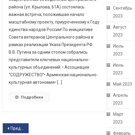
района (ул. Крылова, 61А) состоялась
Сентябрь
важная встреча, положившая начало
2023
масштабному проекту, приуроченному к Году
Август
единства народов России! По инициативе
2023
Совета ветеранов Центрального района в
рамках реализации Указа Президента РФ
Июль
В.В. Путина за одним столом собрались
2023
представители ключевых национально-
Июнь
культурных объединений: • Ассоциация
2023
“СОДРУЖЕСТВО”• Армянская национально-
культурная автономия• […]
Май 2023
Апрель
Подробнее
2023
Март
2023
Навигация по записям
Предыдущие записи
Февраль