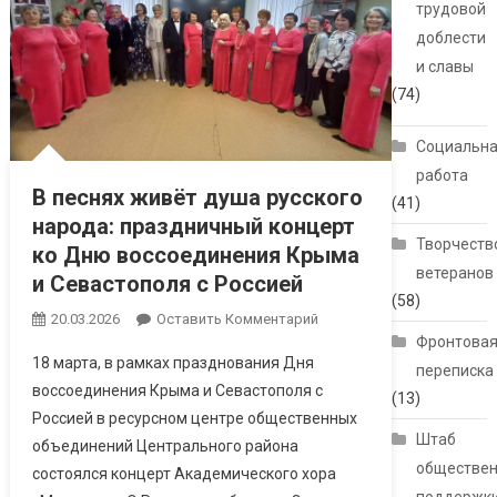
трудовой
доблести
и славы
(74)
Социальн
работа
В песнях живёт душа русского
(41)
народа: праздничный концерт
Творчеств
ко Дню воссоединения Крыма
ветеранов
и Севастополя с Россией
(58)
20.03.2026
Оставить Комментарий
Фронтова
18 марта, в рамках празднования Дня
переписка
воссоединения Крыма и Севастополя с
(13)
Россией в ресурсном центре общественных
Штаб
объединений Центрального района
обществе
состоялся концерт Академического хора