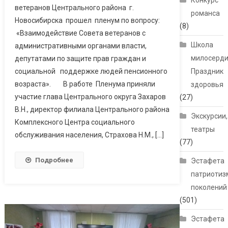
Конкурс
ветеранов Центрального района г.
романса
Новосибирска прошел пленум по вопросу:
(8)
«Взаимодействие Совета ветеранов с
Школа
административными органами власти,
милосерди
депутатами по защите прав граждан и
социальной поддержке людей пенсионного
Праздник
возраста». В работе Пленума приняли
здоровья
участие глава Центрального округа Захаров
(27)
В.Н., директор филиала Центрального района
Экскурсии,
Комплексного Центра социального
театры
обслуживания населения, Страхова Н.М., […]
(77)
Подробнее
Эстафета
патриотиз
поколений
(501)
Эстафета