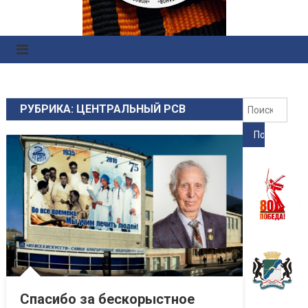
Правоохранительных
Органов
Найт
РУБРИКА: ЦЕНТРАЛЬНЫЙ РСВ
Спасибо за бескорыстное