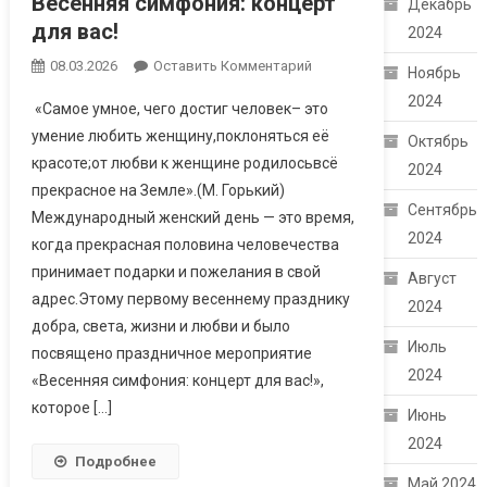
Весенняя симфония: концерт
Декабрь
для вас!
2024
08.03.2026
Оставить Комментарий
Ноябрь
2024
«Самое умное, чего достиг человек– это
умение любить женщину,поклоняться её
Октябрь
красоте;от любви к женщине родилосьвсё
2024
прекрасное на Земле».(М. Горький)
Сентябрь
Международный женский день — это время,
2024
когда прекрасная половина человечества
принимает подарки и пожелания в свой
Август
адрес.Этому первому весеннему празднику
2024
добра, света, жизни и любви и было
Июль
посвящено праздничное мероприятие
2024
«Весенняя симфония: концерт для вас!»,
которое […]
Июнь
2024
Подробнее
Май 2024