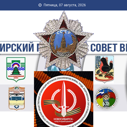
Skip to content
Пятница, 07 августа, 2026
Новосибирская Городская
Общественная Организация
Ветеранов-Пенсионеров
Войны, Труда, Военной
Службы и