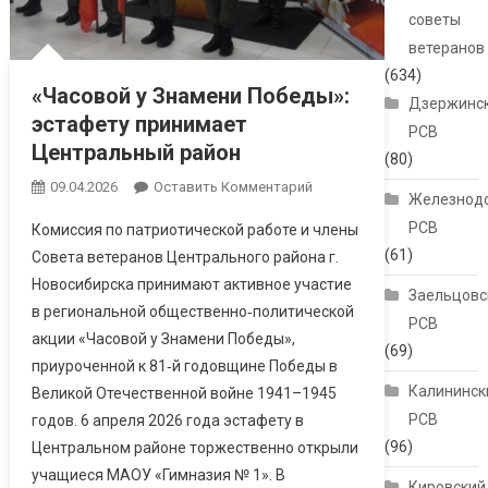
советы
ветеранов
(634)
«Часовой у Знамени Победы»:
Дзержинс
эстафету принимает
РСВ
Центральный район
(80)
09.04.2026
Оставить Комментарий
Железнод
РСВ
Комиссия по патриотической работе и члены
(61)
Совета ветеранов Центрального района г.
Новосибирска принимают активное участие
Заельцовс
в региональной общественно‑политической
РСВ
акции «Часовой у Знамени Победы»,
(69)
приуроченной к 81‑й годовщине Победы в
Калининск
Великой Отечественной войне 1941–1945
РСВ
годов. 6 апреля 2026 года эстафету в
(96)
Центральном районе торжественно открыли
учащиеся МАОУ «Гимназия № 1». В
Кировский