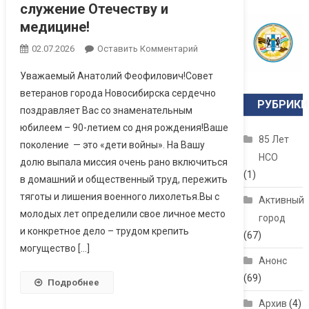
служение Отечеству и
медицине!
02.07.2026
Оставить Комментарий
Уважаемый Анатолий Феофилович!Совет
ветеранов города Новосибирска сердечно
РУБРИКИ
поздравляет Вас со знаменательным
юбилеем – 90-летием со дня рождения!Ваше
85 Лет
поколение — это «дети войны». На Вашу
НСО
долю выпала миссия очень рано включиться
(1)
в домашний и общественный труд, пережить
тяготы и лишения военного лихолетья.Вы с
Активный
молодых лет определили свое личное место
город
и конкретное дело – трудом крепить
(67)
могущество […]
Анонс
(69)
Подробнее
Архив
(4)