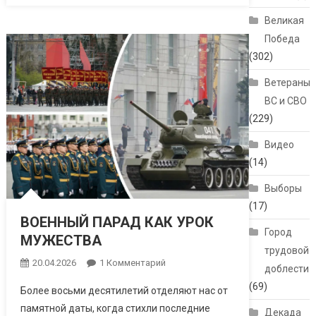
Великая
Победа
(302)
Ветераны
ВС и СВО
(229)
Видео
(14)
Выборы
(17)
ВОЕННЫЙ ПАРАД КАК УРОК
Город
МУЖЕСТВА
трудовой
20.04.2026
1 Комментарий
К Записи
доблести
ВОЕННЫЙ ПАРАД
(69)
Более восьми десятилетий отделяют нас от
КАК УРОК
памятной даты, когда стихли последние
МУЖЕСТВА
Декада