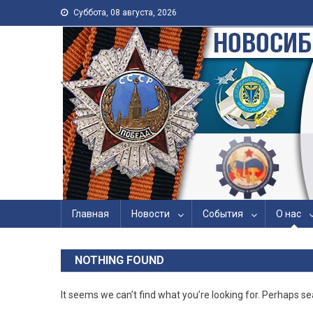
Skip to content
Суббота, 08 августа, 2026
Новосибирская Городс
Войны, Труда, Военно
Главная
Новости
События
О нас
NOTHING FOUND
It seems we can’t find what you’re looking for. Perhaps se