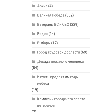
Архив
(4)
Великая Победа
(302)
Ветераны ВС и СВО
(229)
Видео
(14)
Выборы
(17)
Город трудовой доблести
(69)
Декада пожилого человека
(54)
И пусть продлят им годы
небеса
(19)
Комиссии городского совета
ветеранов
(7)