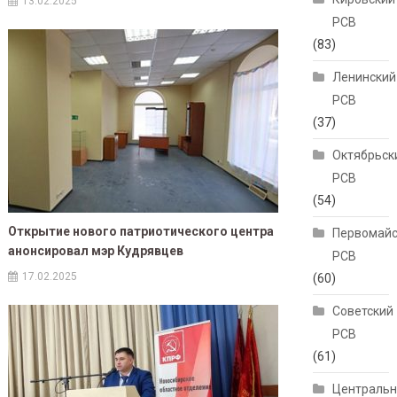
13.02.2025
РСВ
(83)
Ленинский
РСВ
(37)
Октябрьск
РСВ
(54)
Открытие нового патриотического центра
Первомайс
анонсировал мэр Кудрявцев
РСВ
17.02.2025
(60)
Советский
РСВ
(61)
Централь