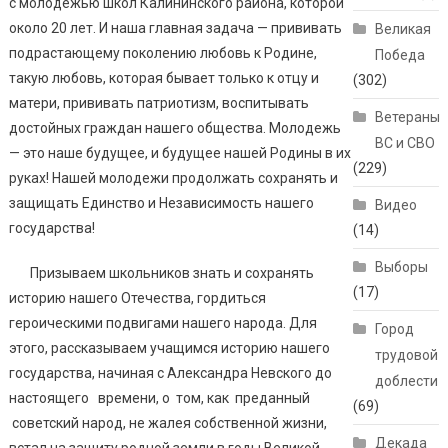
с молодежью школ Калининского района, которой
около 20 лет. И наша главная задача — прививать
Великая
подрастающему поколению любовь к Родине,
Победа
такую любовь, которая бывает только к отцу и
(302)
матери, прививать патриотизм, воспитывать
Ветераны
достойных граждан нашего общества. Молодежь
ВС и СВО
— это наше будущее, и будущее нашей Родины в их
(229)
руках! Нашей молодежи продолжать сохранять и
защищать Единство и Независимость нашего
Видео
государства!
(14)
Выборы
Призываем школьников знать и сохранять
(17)
историю нашего Отечества, гордиться
героическими подвигами нашего народа. Для
Город
этого, рассказываем учащимся историю нашего
трудовой
государства, начиная с Александра Невского до
доблести
настоящего времени, о том, как преданный
(69)
советский народ, не жалея собственной жизни,
Декада
встал на защиту родной земли в годы Великой