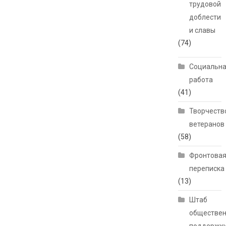
трудовой
доблести
и славы
(74)
Социальн
работа
(41)
Творчеств
ветеранов
(58)
Фронтова
переписка
(13)
Штаб
обществе