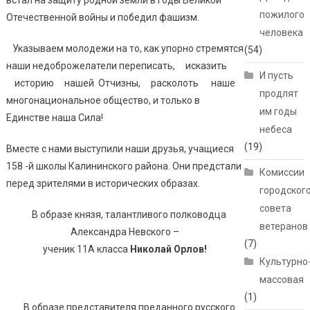
пожилого
Отечественной войны и победил фашизм.
человека
Указываем молодежи на то, как упорно стремятся
(54)
наши недоброжелатели переписать, исказить
И пусть
историю нашей Отчизны, расколоть наше
продлят
многонациональное общество, и только в
им годы
Единстве наша Сила!
небеса
(19)
Вместе с нами выступили наши друзья, учащиеся
158 -й школы Калининского района. Они предстали
Комиссии
перед зрителями в исторических образах.
городског
совета
В образе князя, талантливого полководца
ветеранов
Александра Невского –
(7)
ученик 11А класса
Николай Орлов!
Культурно
массовая
(1)
В образе представителя преданного русского