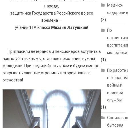
Медико-
народа,
оздоровит
защитника Государства Российского во все
(3)
времена —
ученик 11А класса
Михаил Латушкин!
По
патриотич
воспитани
Пригласили ветеранов и пенсионеров вступить в
молодежи
наш клуб, так как мы, старшее поколение, нужны
(1)
молодежи! Присоединяйтесь к нам и будем вместе
По работе 
открывать славные страницы истории нашего
ветеранам
отечества!
войны и
военной
службы
(1)
Социально
бытовая