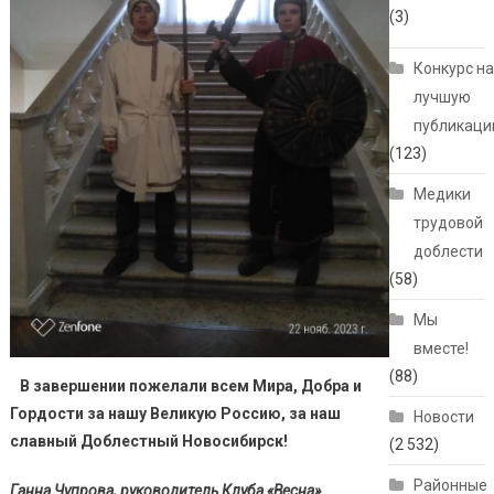
(3)
Конкурс н
лучшую
публикац
(123)
Медики
трудовой
доблести
(58)
Мы
вместе!
(88)
В завершении пожелали всем Мира, Добра и
Гордости за нашу Великую Россию, за наш
Новости
славный Доблестный Новосибирск!
(2 532)
Районные
Ганна Чупрова, руководитель Клуба «Весна»