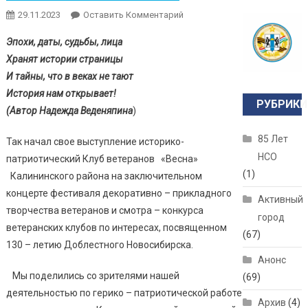
29.11.2023
Оставить Комментарий
Эпохи, даты, судьбы, лица
Хранят истории страницы
И тайны, что в веках не тают
История нам открывает!
РУБРИКИ
(Автор Надежда Веденяпина
)
85 Лет
Так начал свое выступление историко-
НСО
патриотический Клуб ветеранов «Весна»
(1)
Калининского района на заключительном
концерте фестиваля декоративно – прикладного
Активный
творчества ветеранов и смотра – конкурса
город
ветеранских клубов по интересах, посвященном
(67)
130 – летию Доблестного Новосибирска.
Анонс
Мы поделились со зрителями нашей
(69)
деятельностью по герико – патриотической работе
Архив
(4)