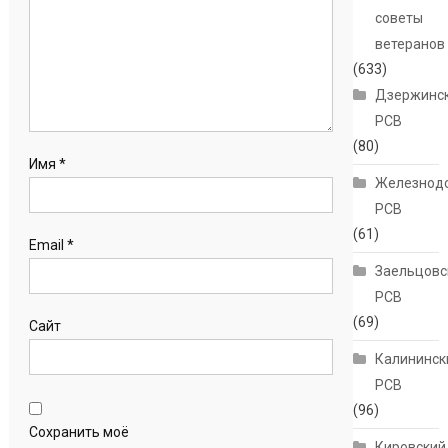
советы
ветеранов
(633)
Дзержинс
РСВ
(80)
Имя
*
Железнод
РСВ
(61)
Email
*
Заельцовс
РСВ
(69)
Сайт
Калининск
РСВ
(96)
Сохранить моё
Кировский