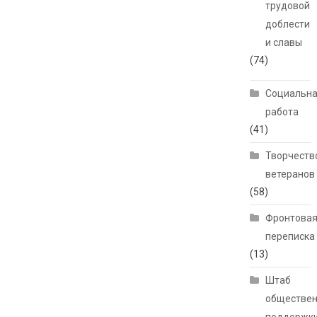
трудовой
доблести
и славы
(74)
Социальн
работа
(41)
Творчеств
ветеранов
(58)
Фронтова
переписка
(13)
Штаб
обществе