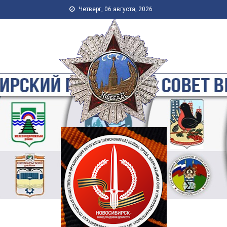
Skip to content
Четверг, 06 августа, 2026
Новосибирская Городская
Общественная Организация
Ветеранов-Пенсионеров
Войны, Труда, Военной
Службы и