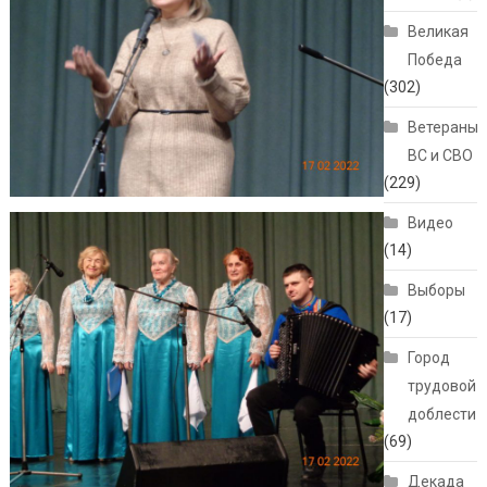
Великая
Победа
(302)
Ветераны
ВС и СВО
(229)
Видео
(14)
Выборы
(17)
Город
трудовой
доблести
(69)
Декада