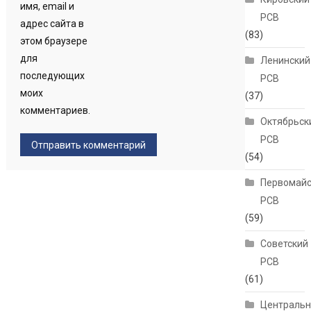
имя, email и
РСВ
адрес сайта в
(83)
этом браузере
для
Ленинский
последующих
РСВ
моих
(37)
комментариев.
Октябрьск
РСВ
(54)
Первомайс
РСВ
(59)
Советский
РСВ
(61)
Централь