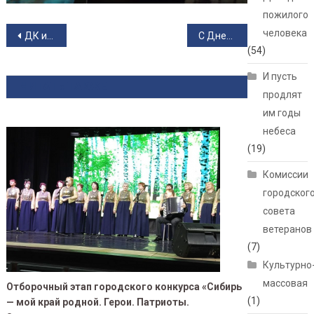
пожилого
Навигация по записям
человека
ДК им. Октябрьской революции приглашает на концерт
С Днем Советской Армии!
(54)
И пусть
ЧИТАТЬ ТАКЖЕ
продлят
им годы
небеса
(19)
Комиссии
городског
совета
ветеранов
(7)
Культурно
массовая
Отборочный этап городского конкурса «Сибирь
(1)
— мой край родной. Герои. Патриоты.