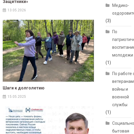
Защитники»
Медико-
13.05.2026
оздоровит
(3)
По
патриотич
воспитани
молодежи
(1)
По работе 
ветеранам
Шаги к долголетию
войны и
15.05.2025
военной
службы
(1)
Социально
бытовая