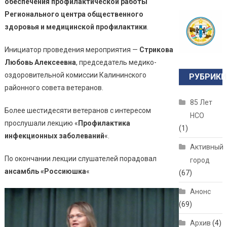
обеспечения профилактической работы
Регионального центра общественного
здоровья и медицинской профилактики
.
Инициатор проведения мероприятия —
Стрикова
Любовь Алексеевна
, председатель медико-
оздоровительной комиссии Калининского
РУБРИКИ
районного совета ветеранов.
85 Лет
Более шестидесяти ветеранов с интересом
НСО
прослушали лекцию «
Профилактика
(1)
инфекционных заболеваний
«.
Активный
По окончании лекции слушателей порадовал
город
ансамбль «Россиюшка
«
(67)
Анонс
(69)
Архив
(4)