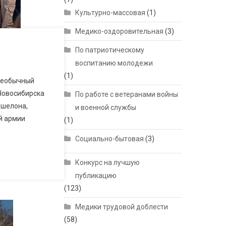
Культурно-массовая
(1)
Медико-оздоровительная
(3)
По патриотическому
воспитанию молодежи
(1)
 необычный
 Новосибирска
По работе с ветеранами войны
эшелона,
и военной службы
й армии
(1)
Социально-бытовая
(3)
Конкурс на лучшую
публикацию
(123)
Медики трудовой доблести
(58)