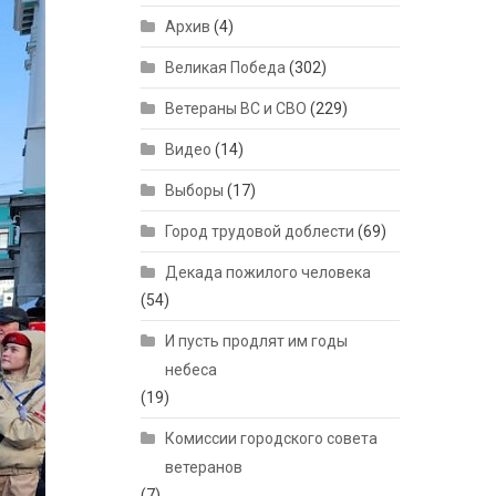
Архив
(4)
Великая Победа
(302)
Ветераны ВС и СВО
(229)
Видео
(14)
Выборы
(17)
Город трудовой доблести
(69)
Декада пожилого человека
(54)
И пусть продлят им годы
небеса
(19)
Комиссии городского совета
ветеранов
(7)