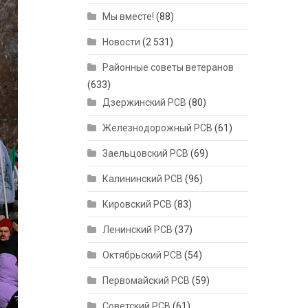
Мы вместе!
(88)
Новости
(2 531)
Районные советы ветеранов
(633)
Дзержинский РСВ
(80)
Железнодорожный РСВ
(61)
Заельцовский РСВ
(69)
Калининский РСВ
(96)
Кировский РСВ
(83)
Ленинский РСВ
(37)
Октябрьский РСВ
(54)
Первомайский РСВ
(59)
Советский РСВ
(61)