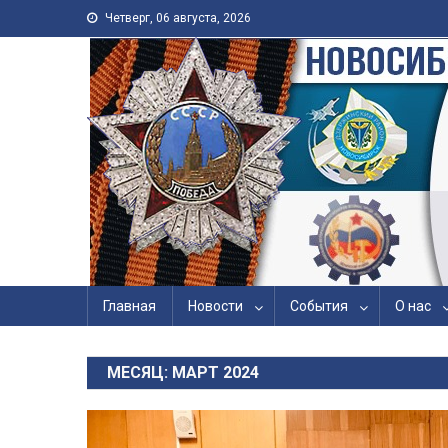
Skip to content
Четверг, 06 августа, 2026
Новосибирская Городс
Войны, Труда, Военно
Главная
Новости
События
О нас
МЕСЯЦ: МАРТ 2024