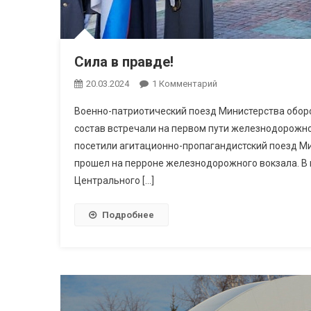
Сила в правде!
20.03.2024
1 Комментарий
К Записи Сила В Прав
Военно-патриотический поезд Министерства оборо
состав встречали на первом пути железнодорожног
посетили агитационно-пропагандистский поезд М
прошел на перроне железнодорожного вокзала. В
Центрального […]
Подробнее