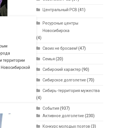
Центральный РСВ
(41)
Ресурсные центры
Новосибирска
(4)
Крым
Своих не бросаем!
(47)
орода
Семья
(20)
и территории
р Новосибирской
Сибирский характер
(90)
Сибирское долголетие
(70)
Сибирь-территория мужества
(4)
События
(937)
Активное долголетие
(230)
Конкурс молодых поэтов
(3)