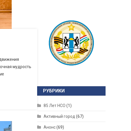
 движения
сточная мудрость
ме
РУБРИКИ
85 Лет НСО
(1)
Активный город
(67)
Анонс
(69)