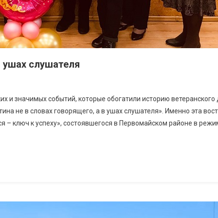
в ушах слушателя
 Словах Говорящего, А В Ушах Слушателя
их и значимых событий, которые обогатили историю ветеранского
стина не в словах говорящего, а в ушах слушателя». Именно эта во
 – ключ к успеху», состоявшегося в Первомайском районе в режи