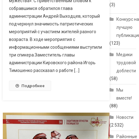
мужества». С приветственным словом к
(3)
собравшимся обратился глава
администрации Андрей Выходцев, который
Конкурс н
подчеркнул значимость патриотических
лучшую
мероприятий с участием жителей разного
публикац
возраста. В ходе мероприятия с
(123)
информационными сообщениями выступили
Медики
три спикера.Заместитель главы
администрации Кировского района Игорь
трудовой
Тимошенко рассказал о работе […]
доблести
(58)
Подробнее
Мы
вместе!
(88)
Новости
(2 532)
Районные