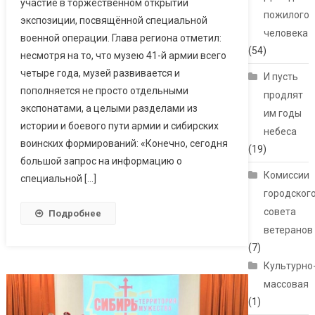
участие в торжественном открытии
пожилого
экспозиции, посвящённой специальной
человека
военной операции. Глава региона отметил:
(54)
несмотря на то, что музею 41-й армии всего
четыре года, музей развивается и
И пусть
пополняется не просто отдельными
продлят
экспонатами, а целыми разделами из
им годы
истории и боевого пути армии и сибирских
небеса
воинских формирований: «Конечно, сегодня
(19)
большой запрос на информацию о
Комиссии
специальной […]
городског
совета
Подробнее
ветеранов
(7)
Культурно
массовая
(1)