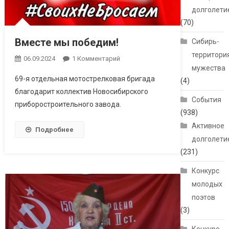
долголети
(70)
Вместе мы победим!
Сибирь-
территори
06.09.2024
1 Комментарий
К Записи Вместе
мужества
Мы Победим!
69-я отдельная мотострелковая бригада
(4)
благодарит коллектив Новосибирского
События
приборостроительного завода.
(938)
Активное
Подробнее
долголети
(231)
Конкурс
молодых
поэтов
(3)