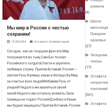
Конкурс
романса
(8)
Школа
Мы мир в России с честью
милосерди
сохраним!
Праздник
здоровья
15.08.2024
Оставить Комментарий
(27)
Сегодня, как на тонущем фрегате,Мир
Экскурсии,
погружается во тьму,Сам Бог послал
театры
Российского солдатаСпасти и укрепить
(77)
любимую страну. Припев:Вставай, Россия —
святая Русь:Калмык, казах и белорусЗа Мир,
Эстафета
за счастье всех людей!Избавим Русь от
патриотиз
упырей! Недолго им хвалиться своей
поколений
силой.Недолго им осталось воевать.Свои
(501)
границы не отдаст Россия!Донбасс и Крым
Эстафета
мы будем защищать! Припев:Вставай, Россия