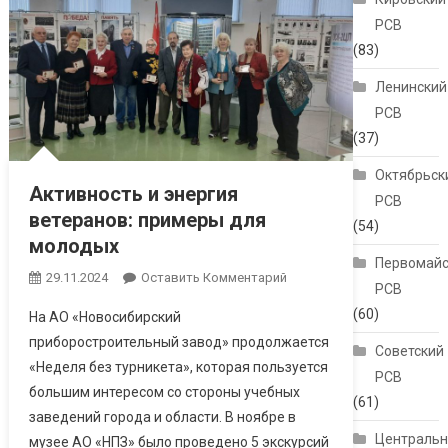
РСВ
(83)
Ленинский
РСВ
(37)
Октябрьск
Активность и энергия
РСВ
ветеранов: примеры для
(54)
молодых
Первомайс
29.11.2024
Оставить Комментарий
РСВ
(60)
На АО «Новосибирский
приборостроительный завод» продолжается
Советский
«Неделя без турникета», которая пользуется
РСВ
большим интересом со стороны учебных
(61)
заведений города и области. В ноябре в
Централь
музее АО «НПЗ» было проведено 5 экскурсий