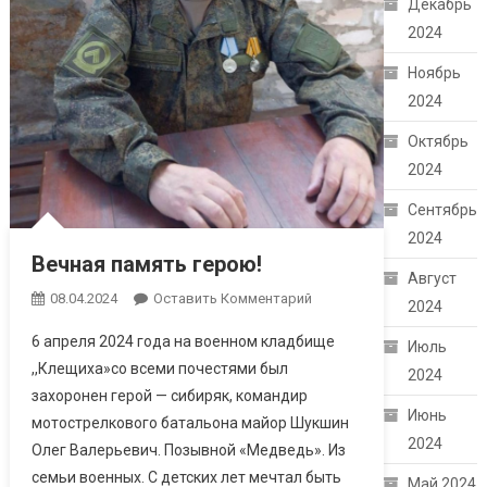
Декабрь
2024
Ноябрь
2024
Октябрь
2024
Сентябрь
2024
Вечная память герою!
Август
08.04.2024
Оставить Комментарий
2024
6 апреля 2024 года на военном кладбище
Июль
,,Клещиха»со всеми почестями был
2024
захоронен герой — сибиряк, командир
Июнь
мотострелкового батальона майор Шукшин
2024
Олег Валерьевич. Позывной «Медведь». Из
семьи военных. С детских лет мечтал быть
Май 2024