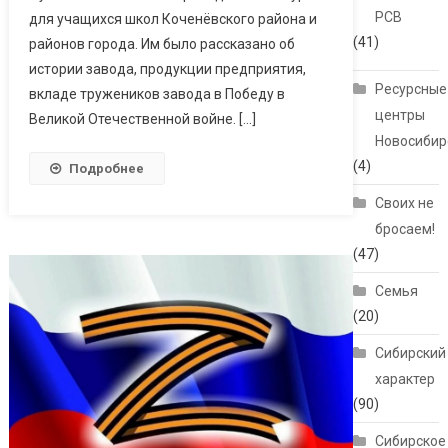
РСВ
для учащихся школ Коченёвского района и
(41)
районов города. Им было рассказано об
истории завода, продукции предприятия,
Ресурсные
вкладе тружеников завода в Победу в
центры
Великой Отечественной войне. […]
Новосибир
(4)
Подробнее
Своих не
бросаем!
(47)
Семья
(20)
Сибирский
характер
(90)
Сибирское