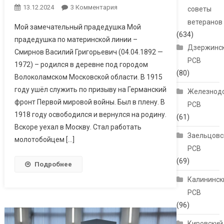
13.12.2024
3 Комментария
К Записи Нам
советы
Жить, И Помнить,
ветеранов
Мой замечательный прадедушка Мой
И Беречь!
(634)
прадедушка по материнской линии –
Дзержинс
Смирнов Василий Григорьевич (04.04.1892 —
РСВ
1972) – родился в деревне под городом
(80)
Волоколамском Московской области. В 1915
году ушёл служить по призыву на Германский
Железнод
фронт Первой мировой войны. Был в плену. В
РСВ
1918 году освободился и вернулся на родину.
(61)
Вскоре уехал в Москву. Стал работать
Заельцовс
молотобойцем […]
РСВ
(69)
Подробнее
Калининск
РСВ
(96)
Кировский