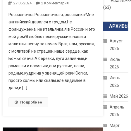
поддержк
27.05.2024
2 Комментария
К Записи
(63)
Россияночка
Россияночка Роcсияночка я, россиянка!Мне
Галина Жаркова
английский давался с трудом.Не
АРХИВЫ
француженка, не итальянка,я в России и это
мой дом!Я люблю песни русские, наши,и
Август
молитвы шепчу по ночам.Враг, нам, русским,
2026
с молитвой не страшен,наше сердце, как
Божья свеча!А березки, луга заливные,и
Июль
ромашки и васильки,они русские, наши,
2026
родные,кудри ив у звенящей реки!Сопки,
Июнь
просто холмы или скалы,еле видимые в
2026
дали,и […]
Май 2026
Подробнее
Апрель
2026
Март