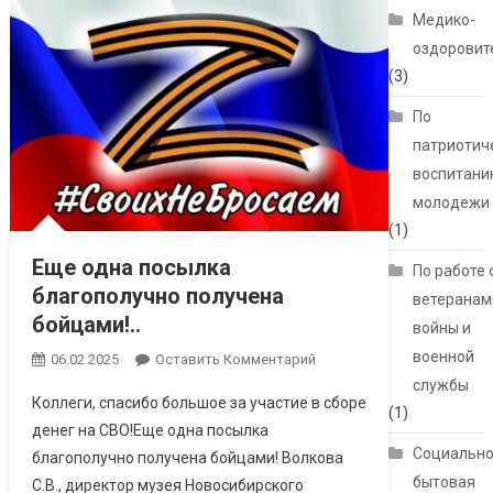
Медико-
оздоровит
(3)
По
патриотич
воспитани
молодежи
(1)
Еще одна посылка
По работе 
благополучно получена
ветеранам
бойцами!..
войны и
военной
06.02.2025
Оставить Комментарий
службы
Коллеги, спасибо большое за участие в сборе
(1)
денег на СВО!Еще одна посылка
Социально
благополучно получена бойцами! Волкова
бытовая
С.В., директор музея Новосибирского