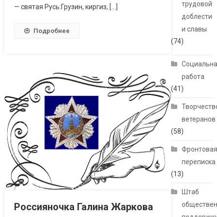
трудовой
— святая Русь:Грузин, киргиз, […]
доблести
и славы
Подробнее
(74)
Социальн
работа
(41)
Творчеств
ветеранов
(58)
Фронтова
переписка
(13)
Штаб
обществе
Россияночка Галина Жаркова