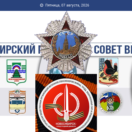
Skip to content
Пятница, 07 августа, 2026
Новосибирская Городская
Общественная Организация
Ветеранов-Пенсионеров
Войны, Труда, Военной
Службы и