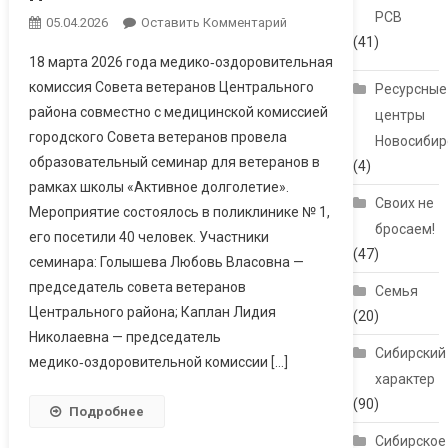
РСВ
05.04.2026
Оставить Комментарий
(41)
18 марта 2026 года медико‑оздоровительная
комиссия Совета ветеранов Центрального
Ресурсные
района совместно с медицинской комиссией
центры
городского Совета ветеранов провела
Новосибир
образовательный семинар для ветеранов в
(4)
рамках школы «Активное долголетие».
Своих не
Мероприятие состоялось в поликлинике № 1,
бросаем!
его посетили 40 человек. Участники
(47)
семинара: Голышева Любовь Власовна —
председатель совета ветеранов
Семья
Центрального района; Каплан Лидия
(20)
Николаевна — председатель
Сибирский
медико‑оздоровительной комиссии […]
характер
(90)
Подробнее
Сибирское