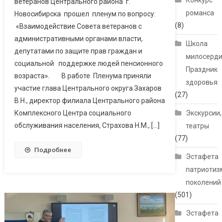
Конкурс
ветеранов Центрального района г.
романса
Новосибирска прошел пленум по вопросу:
(8)
«Взаимодействие Совета ветеранов с
административными органами власти,
Школа
депутатами по защите прав граждан и
милосерди
социальной поддержке людей пенсионного
Праздник
возраста». В работе Пленума приняли
здоровья
участие глава Центрального округа Захаров
(27)
В.Н., директор филиала Центрального района
Комплексного Центра социального
Экскурсии,
обслуживания населения, Страхова Н.М., […]
театры
(77)
Подробнее
Эстафета
патриотиз
поколений
(501)
Эстафета