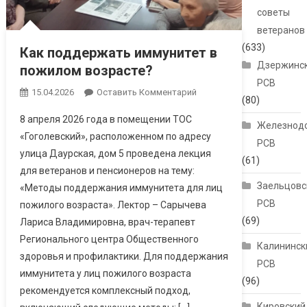
советы
ветеранов
(633)
Как поддержать иммунитет в
Дзержинс
пожилом возрасте?
РСВ
15.04.2026
Оставить Комментарий
(80)
8 апреля 2026 года в помещении ТОС
Железнод
«Гоголевский», расположенном по адресу
РСВ
улица Даурская, дом 5 проведена лекция
(61)
для ветеранов и пенсионеров на тему:
Заельцовс
«Методы поддержания иммунитета для лиц
РСВ
пожилого возраста». Лектор – Сарычева
(69)
Лариса Владимировна, врач-терапевт
Регионального центра Общественного
Калининск
здоровья и профилактики. Для поддержания
РСВ
иммунитета у лиц пожилого возраста
(96)
рекомендуется комплексный подход,
Кировский