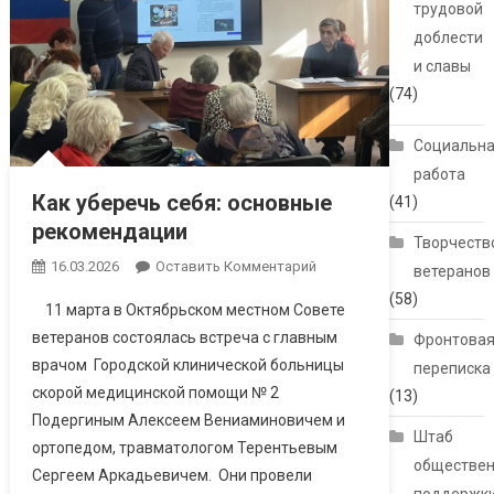
трудовой
доблести
и славы
(74)
Социальн
работа
Как уберечь себя: основные
(41)
рекомендации
Творчеств
16.03.2026
Оставить Комментарий
ветеранов
(58)
11 марта в Октябрьском местном Совете
ветеранов состоялась встреча с главным
Фронтова
врачом Городской клинической больницы
переписка
скорой медицинской помощи № 2
(13)
Подергиным Алексеем Вениаминовичем и
Штаб
ортопедом, травматологом Терентьевым
обществе
Сергеем Аркадьевичем. Они провели