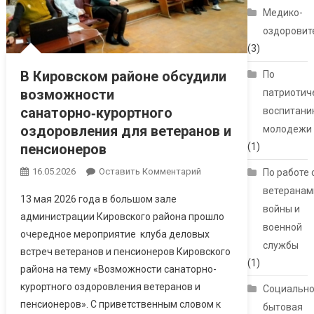
Медико-
оздоровит
(3)
В Кировском районе обсудили
По
возможности
патриотич
санаторно‑курортного
воспитани
оздоровления для ветеранов и
молодежи
пенсионеров
(1)
16.05.2026
Оставить Комментарий
По работе 
ветеранам
13 мая 2026 года в большом зале
войны и
администрации Кировского района прошло
военной
очередное мероприятие клуба деловых
службы
встреч ветеранов и пенсионеров Кировского
(1)
района на тему «Возможности санаторно-
курортного оздоровления ветеранов и
Социально
пенсионеров». С приветственным словом к
бытовая