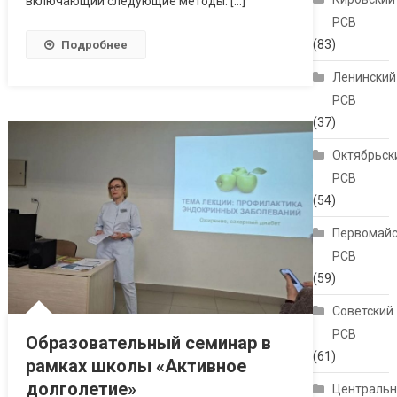
включающий следующие методы: […]
РСВ
(83)
Подробнее
Ленинский
РСВ
(37)
Октябрьск
РСВ
(54)
Первомайс
РСВ
(59)
Советский
РСВ
Образовательный семинар в
(61)
рамках школы «Активное
долголетие»
Централь