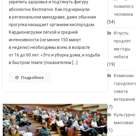
укрепить здоровье и подтянуть фигуру
пожилого
абсолютно бесплатно. Как подчеркнули
человека
в региональном минздраве, даже обычная
(54)
прогулка насыщает организм кислородом.
Кардионагрузки лёгкой и средней
И пусть
интенсивности (не менее 150 минут
продлят
в неделю) необходимы всем, в возрасте
им годы
от 16 до 60 лет. «Это и уборка дома, и ходьба
небеса
в быстром темпе (показателем […]
(19)
Комиссии
Подробнее
городског
совета
ветеранов
(7)
Культурно
массовая
(1)