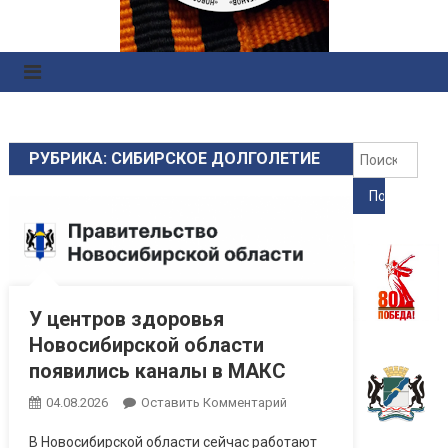
Правоохранительных
Органов
Найт
РУБРИКА: СИБИРСКОЕ ДОЛГОЛЕТИЕ
У центров здоровья
Новосибирской области
появились каналы в МАКС
04.08.2026
Оставить Комментарий
В Новосибирской области сейчас работают