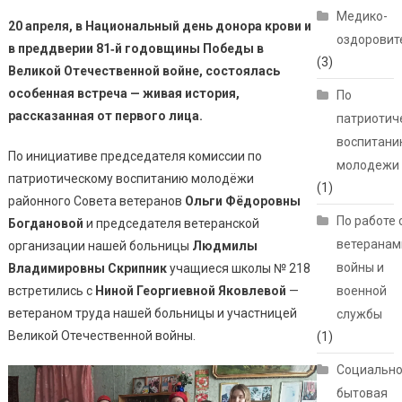
Медико-
20 апреля, в Национальный день донора крови и
оздоровит
в преддверии 81‑й годовщины Победы в
(3)
Великой Отечественной войне, состоялась
особенная встреча — живая история,
По
рассказанная от первого лица.
патриотич
воспитани
По инициативе председателя комиссии по
молодежи
патриотическому воспитанию молодёжи
(1)
районного Совета ветеранов
Ольги Фёдоровны
По работе 
Богдановой
и председателя ветеранской
ветеранам
организации нашей больницы
Людмилы
войны и
Владимировны Скрипник
учащиеся школы № 218
встретились с
Ниной Георгиевной Яковлевой
—
военной
ветераном труда нашей больницы и участницей
службы
Великой Отечественной войны.
(1)
Социально
бытовая