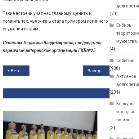
долголети
Такие встречи учат нас главному: ценить и
(70)
помнить тех, чья жизнь стала примером истинного
Сибирь-
служения людям..
территори
мужества
Скрипник Людмила Владимировна, председатель
(4)
первичной ветеранской организации ГКБ№25
События
(938)
Навигация по записям
Ветераны Заельцовского района подвели итоги года и определили основные задачи совместной работы на 2026 год
Заседание Клуба Деловых Встреч, посвящённое 40‑летию аварии на Чернобыльской АЭС
Активное
долголети
(231)
ЧИТАТЬ ТАКЖЕ
Конкурс
молодых
поэтов
(3)