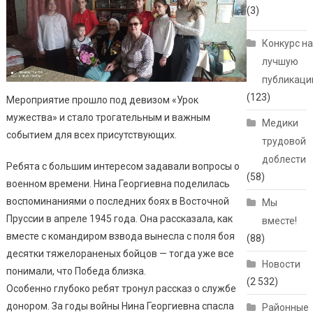
(3)
Конкурс н
лучшую
публикац
(123)
Мероприятие прошло под девизом «Урок
мужества» и стало трогательным и важным
Медики
событием для всех присутствующих.
трудовой
доблести
Ребята с большим интересом задавали вопросы о
(58)
военном времени. Нина Георгиевна поделилась
воспоминаниями о последних боях в Восточной
Мы
Пруссии в апреле 1945 года. Она рассказала, как
вместе!
вместе с командиром взвода вынесла с поля боя
(88)
десятки тяжелораненых бойцов — тогда уже все
Новости
понимали, что Победа близка.
(2 532)
Особенно глубоко ребят тронул рассказ о службе
донором. За годы войны Нина Георгиевна спасла
Районные