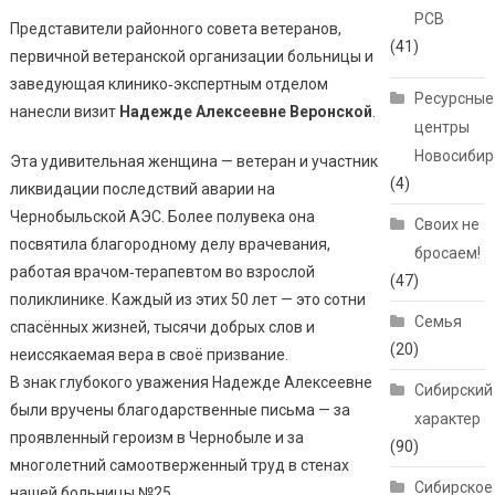
РСВ
Представители районного совета ветеранов,
(41)
первичной ветеранской организации больницы и
заведующая клинико‑экспертным отделом
Ресурсные
нанесли визит
Надежде Алексеевне Веронской
.
центры
Новосибир
Эта удивительная женщина — ветеран и участник
(4)
ликвидации последствий аварии на
Чернобыльской АЭС. Более полувека она
Своих не
посвятила благородному делу врачевания,
бросаем!
работая врачом‑терапевтом во взрослой
(47)
поликлинике. Каждый из этих 50 лет — это сотни
Семья
спасённых жизней, тысячи добрых слов и
(20)
неиссякаемая вера в своё призвание.
В знак глубокого уважения Надежде Алексеевне
Сибирский
были вручены благодарственные письма — за
характер
проявленный героизм в Чернобыле и за
(90)
многолетний самоотверженный труд в стенах
Сибирское
нашей больницы №25