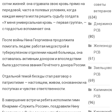
сотни жизней: она отдавала свою кровь прямо на
советы
передовой, часто в полевых условиях, когда
ветеранов
каждая минута могла решить судьбу солдата.
(634)
«У меня универсальная кровь — первая группа», —
Дзержинс
с гордостью вспоминает она.
РСВ
(80)
После войны Нина Георгиевна продолжила
Железнод
помогать людям: работая медсестрой в
РСВ
туберкулёзном отделении нашей больницы, она
(61)
оставалась активным донором и впоследствии
была удостоена звания Почётного донора России.
Заельцовс
РСВ
Отдельной темой беседы стал разговор о
(69)
патриотизме — настоящем, живом, основанном на
поступках и чувстве ответственности.
Калининск
РСВ
В завершение встречи ребята исполнили гимн
(96)
Юнармии «Служить России», поздравили Нину
Кировский