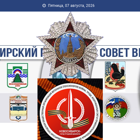
Skip to content
Пятница, 07 августа, 2026
Новосибирская Городская
Общественная Организация
Ветеранов-Пенсионеров
Войны, Труда, Военной
Службы и