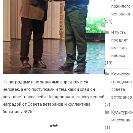
пожилого
человека
(54)
И пусть
продлят
им годы
небеса
(19)
Комиссии
городског
Не наградами и не званиями определяется
человек, а его поступками и тем, какой след он
совета
оставляет после себя. Поздравляем с заслуженной
ветеранов
наградой от Совета ветеранов и коллектива
(7)
больницы №25.
Культурно
массовая
***
(1)