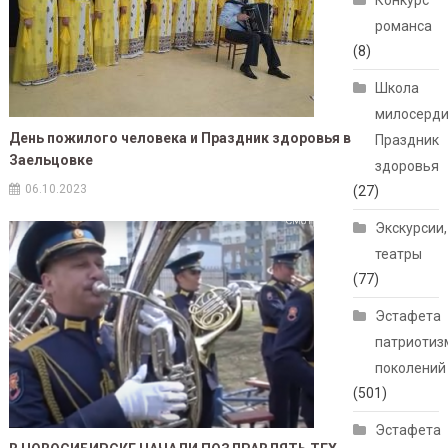
Конкурс
романса
(8)
Школа
милосерди
День пожилого человека и Праздник здоровья в
Праздник
Заельцовке
здоровья
06.10.2023
(27)
Экскурсии,
театры
(77)
Эстафета
патриотиз
поколений
(501)
Эстафета