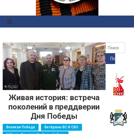
Правоохранительных
Органов
Найт
Живая история: встреча
поколений в преддверии
Дня Победы
Великая Победа
Ветераны ВС И СВО