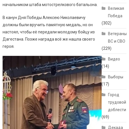
начальником штаба мотострелкового батальона.
Великая
Победа
В канун Дня Победы Алексею Николаевичу
(302)
должны были вручить памятную медаль, но он
настоял, чтобы её передали молодому бойцу из
Ветераны
Дагестана. Позже награда всё же нашла своего
ВС и СВО
героя.
(229)
Видео
(14)
Выборы
(17)
Город
трудовой
доблести
(69)
Декада