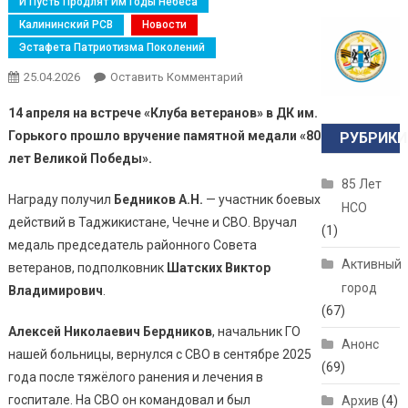
И Пусть Продлят Им Годы Небеса
Калининский РСВ
Новости
Эстафета Патриотизма Поколений
25.04.2026
Оставить Комментарий
14 апреля на встрече «Клуба ветеранов» в ДК им.
Горького прошло вручение памятной медали «80
РУБРИКИ
лет Великой Победы».
85 Лет
Награду получил
Бедников А.Н.
— участник боевых
НСО
действий в Таджикистане, Чечне и СВО. Вручал
(1)
медаль председатель районного Совета
Активный
ветеранов, подполковник
Шатских Виктор
город
Владимирович
.
(67)
Алексей Николаевич Бердников
, начальник ГО
Анонс
нашей больницы, вернулся с СВО в сентябре 2025
(69)
года после тяжёлого ранения и лечения в
госпитале. На СВО он командовал и был
Архив
(4)