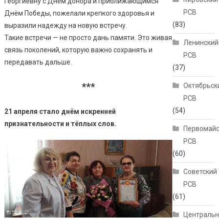
Георгиевну с Днём донора и приближающимся
РСВ
Днём Победы, пожелали крепкого здоровья и
(83)
выразили надежду на новую встречу.
Такие встречи — не просто дань памяти. Это живая
Ленинский
связь поколений, которую важно сохранять и
РСВ
передавать дальше.
(37)
***
Октябрьск
РСВ
(54)
21 апреля стало днём искренней
признательности и тёплых слов.
Первомайс
РСВ
(60)
Советский
РСВ
(61)
Централь