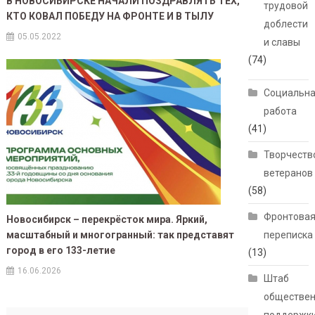
В НОВОСИБИРСКЕ НАЧАЛИ ПОЗДРАВЛЯТЬ ТЕХ,
трудовой
КТО КОВАЛ ПОБЕДУ НА ФРОНТЕ И В ТЫЛУ
доблести
05.05.2022
и славы
(74)
Социальн
работа
(41)
Творчеств
ветеранов
(58)
Фронтова
Новосибирск – перекрёсток мира. Яркий,
масштабный и многогранный: так представят
переписка
город в его 133-летие
(13)
16.06.2026
Штаб
обществе