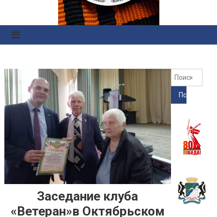
Правоохранительных
Органов
Найт
Заседание клуба
«Ветеран»в Октябрьском