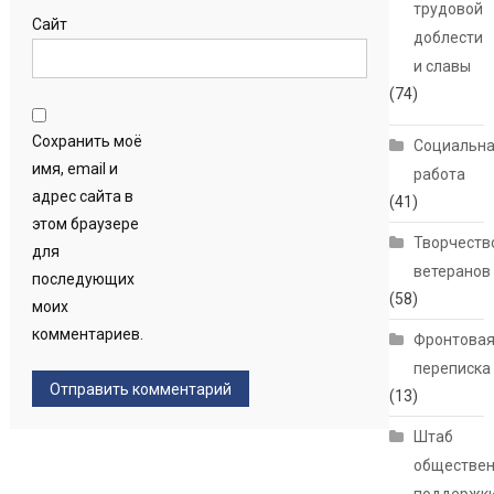
трудовой
Сайт
доблести
и славы
(74)
Сохранить моё
Социальн
имя, email и
работа
адрес сайта в
(41)
этом браузере
Творчеств
для
ветеранов
последующих
(58)
моих
комментариев.
Фронтова
переписка
(13)
Штаб
обществе