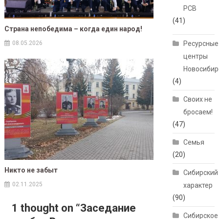
РСВ
(41)
Страна непобедима – когда един народ!
08.05.2026
Ресурсные
центры
Новосибир
(4)
Своих не
бросаем!
(47)
Семья
(20)
Никто не забыт
Сибирский
02.11.2025
характер
(90)
1 thought on “
Заседание
Сибирское