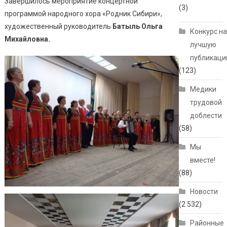
Завершилось мероприятие концертной
(3)
программой народного хора «Родник Сибири»,
художественный руководитель
Батыль Ольга
Конкурс н
Михайловна.
лучшую
публикац
(123)
Медики
трудовой
доблести
(58)
Мы
вместе!
(88)
Новости
(2 532)
Районные