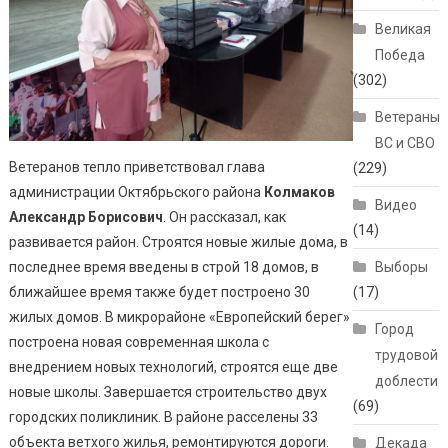
Великая
Победа
(302)
Ветераны
ВС и СВО
Ветеранов тепло приветствовал глава
(229)
администрации Октябрьского района
Колмаков
Видео
Александр Борисович
. Он рассказал, как
(14)
развивается район. Строятся новые жилые дома, в
последнее время введены в строй 18 домов, в
Выборы
ближайшее время также будет построено 30
(17)
жилых домов. В микрорайоне «Европейский берег»
Город
построена новая современная школа с
трудовой
внедрением новых технологий, строятся еще две
доблести
новые школы. Завершается строительство двух
(69)
городских поликлиник. В районе расселены 33
объекта ветхого жилья, ремонтируются дороги.
Декада