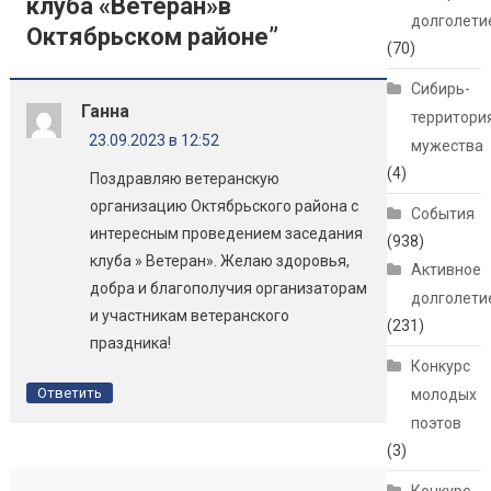
клуба «Ветеран»в
долголети
Октябрьском районе
”
(70)
Сибирь-
Ганна
территори
23.09.2023 в 12:52
мужества
(4)
Поздравляю ветеранскую
организацию Октябрьского района с
События
интересным проведением заседания
(938)
клуба » Ветеран». Желаю здоровья,
Активное
добра и благополучия организаторам
долголети
и участникам ветеранского
(231)
праздника!
Конкурс
Ответить
молодых
поэтов
(3)