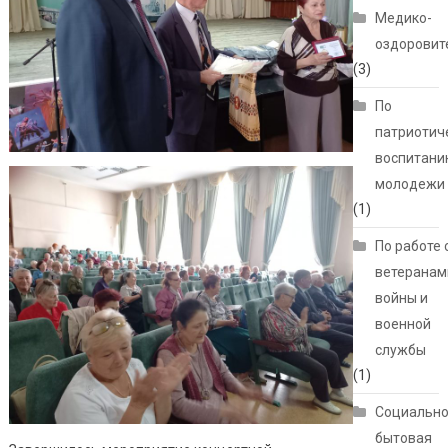
Медико-
оздоровит
(3)
По
патриотич
воспитани
молодежи
(1)
По работе 
ветеранам
войны и
военной
службы
(1)
Социально
бытовая