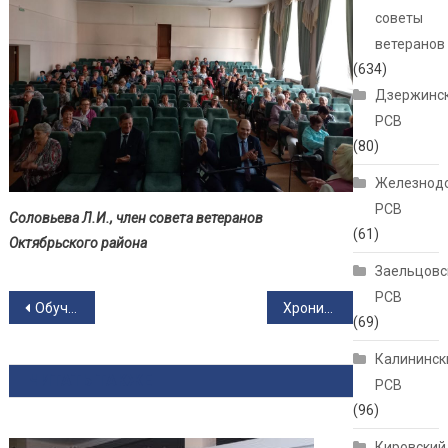
советы
ветеранов
(634)
Дзержинс
РСВ
(80)
Железнод
РСВ
Соловьева Л.И., член совета ветеранов
(61)
Октябрьского района
Заельцовс
РСВ
Навигация по записям
Обучение служением
Хроника лета ветеранов Первомайки
(69)
Калининск
ЧИТАТЬ ТАКЖЕ
РСВ
(96)
Кировский