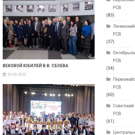
РСВ
(83)
Ленинский
РСВ
(37)
Октябрьск
РСВ
ВЕКОВОЙ ЮБИЛЕЙ В.В. СБОЕВА
(54)
25.09.2025
Первомайс
РСВ
(60)
Советский
РСВ
(61)
Централь