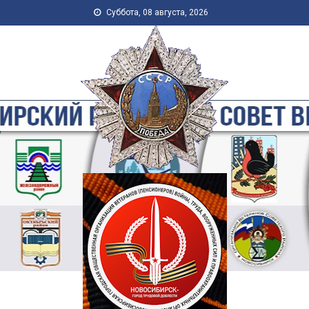
Skip to content
Суббота, 08 августа, 2026
Новосибирская Городская
Общественная Организация
Ветеранов-Пенсионеров
Войны, Труда, Военной
Службы и