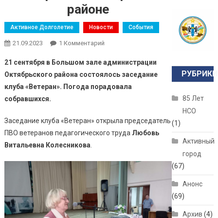
районе
Активное Долголетие
Новости
События
21.09.2023
1 Комментарий
К Записи Заседание Клуба
«Ветеран»в Октябрьском Районе
21 сентября в Большом зале администрации
РУБРИКИ
Октябрьского района состоялось заседание
клуба «Ветеран». Погода порадовала
85 Лет
собравшихся.
НСО
Заседание клуба «Ветеран» открыла председатель
(1)
ПВО ветеранов педагогического труда
Любовь
Активный
Витальевна Колесникова
.
город
(67)
Анонс
(69)
Архив
(4)