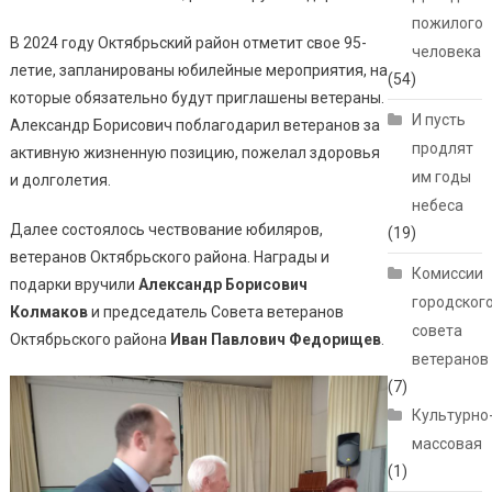
пожилого
В 2024 году Октябрьский район отметит свое 95-
человека
летие, запланированы юбилейные мероприятия, на
(54)
которые обязательно будут приглашены ветераны.
И пусть
Александр Борисович поблагодарил ветеранов за
продлят
активную жизненную позицию, пожелал здоровья
им годы
и долголетия.
небеса
Далее состоялось чествование юбиляров,
(19)
ветеранов Октябрьского района. Награды и
Комиссии
подарки вручили
Александр Борисович
городског
Колмаков
и председатель Совета ветеранов
совета
Октябрьского района
Иван Павлович Федорищев
.
ветеранов
(7)
Культурно
массовая
(1)