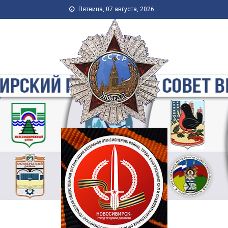
Skip to content
Пятница, 07 августа, 2026
Новосибирская Городская
Общественная Организация
Ветеранов-Пенсионеров
Войны, Труда, Военной
Службы и