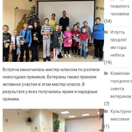
пожилого
человека
(54)
И пусть
продлят
им годы
небеса
(19)
Встреча закончилась мастер-классом по росписи
Комиссии
новогодних пряников. Ветераны также приняли
городског
активное участие в этом мастер-классе. В
совета
результате у всех получились яркие и нарядные
ветеранов
пряники.
(7)
Культурно
массовая
(1)