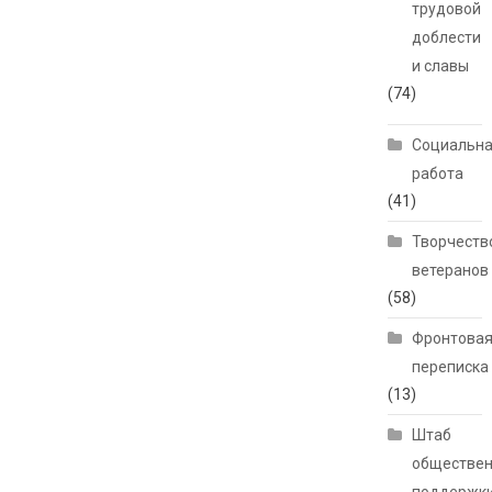
трудовой
доблести
и славы
(74)
Социальн
работа
(41)
Творчеств
ветеранов
(58)
Фронтова
переписка
(13)
Штаб
обществе