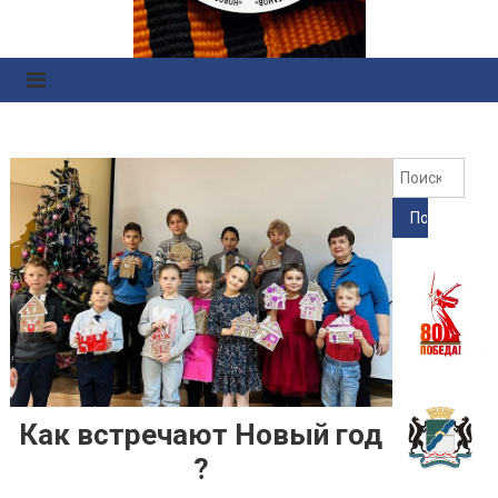
Правоохранительных
Органов
Найт
Как встречают Новый год
?