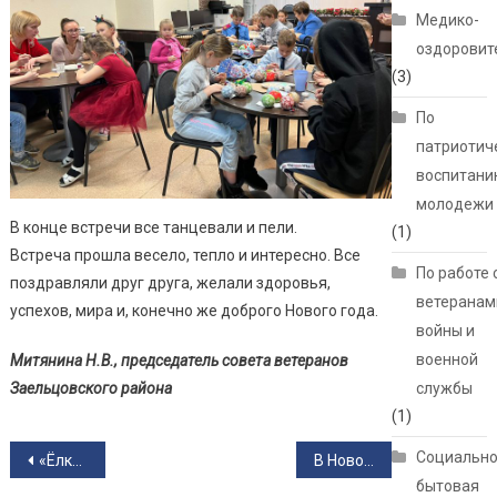
Медико-
оздоровит
(3)
По
патриотич
воспитани
молодежи
В конце встречи все танцевали и пели.
(1)
Встреча прошла весело, тепло и интересно. Все
По работе 
поздравляли друг друга, желали здоровья,
ветеранам
успехов, мира и, конечно же доброго Нового года.
войны и
военной
Митянина Н.В., председатель совета ветеранов
Заельцовского района
службы
(1)
Навигация по записям
Социально
«Ёлка желаний» исполняет мечты
В Новосибирской области пенсии за январь на карты получателей поступят по обычному графику в новом размере
бытовая