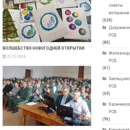
советы
ветеранов
(634)
Дзержинс
РСВ
(80)
ВОЛШЕБСТВО НОВОГОДНЕЙ ОТКРЫТКИ
Железнод
23.12.2024
РСВ
(61)
Заельцовс
РСВ
(69)
Калининск
РСВ
(96)
Кировский