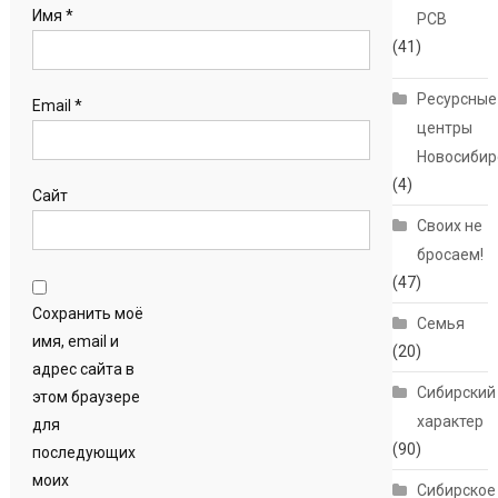
Имя
*
РСВ
(41)
Ресурсные
Email
*
центры
Новосибир
(4)
Сайт
Своих не
бросаем!
(47)
Сохранить моё
Семья
имя, email и
(20)
адрес сайта в
Сибирский
этом браузере
характер
для
(90)
последующих
моих
Сибирское