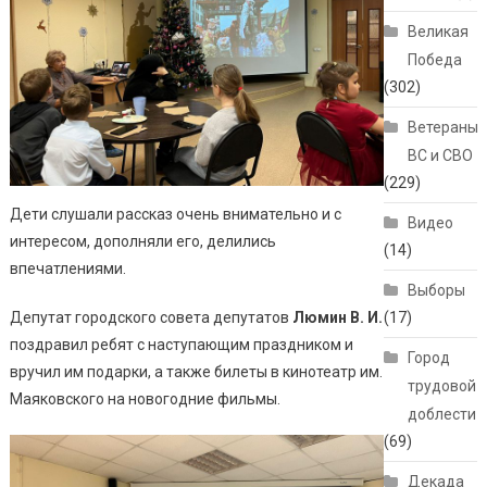
Великая
Победа
(302)
Ветераны
ВС и СВО
(229)
Дети слушали рассказ очень внимательно и с
Видео
интересом, дополняли его, делились
(14)
впечатлениями.
Выборы
Депутат городского совета депутатов
Люмин В. И.
(17)
поздравил ребят с наступающим праздником и
Город
вручил им подарки, а также билеты в кинотеатр им.
трудовой
Маяковского на новогодние фильмы.
доблести
(69)
Декада