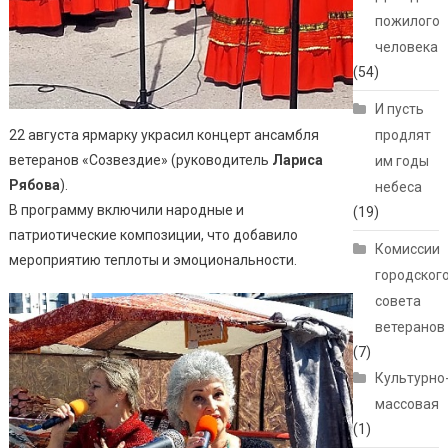
пожилого
человека
(54)
И пусть
22 августа ярмарку украсил концерт ансамбля
продлят
ветеранов «Созвездие» (руководитель
Лариса
им годы
Рябова
).
небеса
В программу включили народные и
(19)
патриотические композиции, что добавило
Комиссии
мероприятию теплоты и эмоциональности.
городског
совета
ветеранов
(7)
Культурно
массовая
(1)