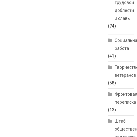
трудовой
доблести
и славы
(74)
Социальн
работа
(41)
Творчеств
ветеранов
(58)
Фронтова
переписка
(13)
Штаб
обществе