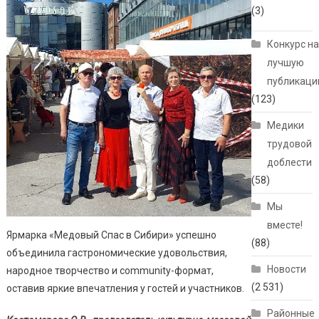
(3)
Конкурс н
лучшую
публикац
(123)
Медики
трудовой
доблести
(58)
Мы
вместе!
Ярмарка «Медовый Спас в Сибири» успешно
(88)
объединила гастрономические удовольствия,
Новости
народное творчество и community-формат,
(2 531)
оставив яркие впечатления у гостей и участников.
Районные