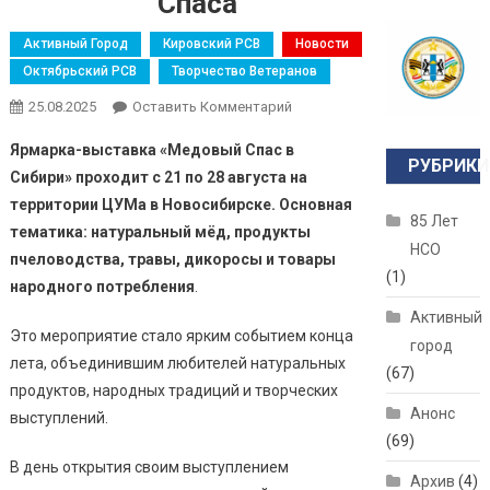
Спаса
Активный Город
Кировский РСВ
Новости
Октябрьский РСВ
Творчество Ветеранов
25.08.2025
Оставить Комментарий
Ярмарка-выставка «Медовый Спас в
РУБРИКИ
Сибири» проходит с 21 по 28 августа на
территории ЦУМа в Новосибирске. Основная
85 Лет
тематика: натуральный мёд, продукты
НСО
пчеловодства, травы, дикоросы и товары
(1)
народного потребления
.
Активный
Это мероприятие стало ярким событием конца
город
лета, объединившим любителей натуральных
(67)
продуктов, народных традиций и творческих
Анонс
выступлений.
(69)
В день открытия своим выступлением
Архив
(4)