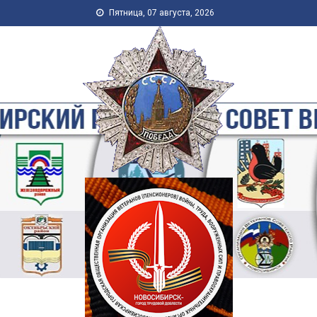
Skip to content
Пятница, 07 августа, 2026
Новосибирская Городская
Общественная Организация
Ветеранов-Пенсионеров
Войны, Труда, Военной
Службы и