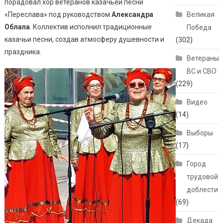
порадовал хор ветеранов казачьей песни
«Переслава» под руководством
Александра
Великая
Облапа
. Коллектив исполнил традиционные
Победа
казачьи песни, создав атмосферу душевности и
(302)
праздника.
Ветераны
ВС и СВО
(229)
Видео
(14)
Выборы
(17)
Город
трудовой
доблести
(69)
Декада