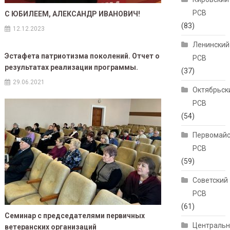
РСВ
С ЮБИЛЕЕМ, АЛЕКСАНДР ИВАНОВИЧ!
(83)
12.12.2023
Ленинский
Эстафета патриотизма поколений. Отчет о
РСВ
результатах реализации программы.
(37)
29.06.2021
Октябрьск
РСВ
(54)
Первомайс
РСВ
(59)
Советский
РСВ
(61)
Семинар с председателями первичных
Централь
ветеранских организаций