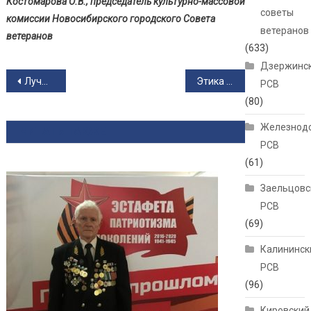
Костомарова О.В., председатель культурно-массовой
советы
комиссии Новосибирского городского Совета
ветеранов
ветеранов
(633)
Дзержинс
Навигация по записям
Лучшая клумба Новосибирска — 2025
Этика и психология общения с пожилыми людьми
РСВ
(80)
Железнод
ЧИТАТЬ ТАКЖЕ
РСВ
(61)
Заельцовс
РСВ
(69)
Калининск
РСВ
(96)
Кировский