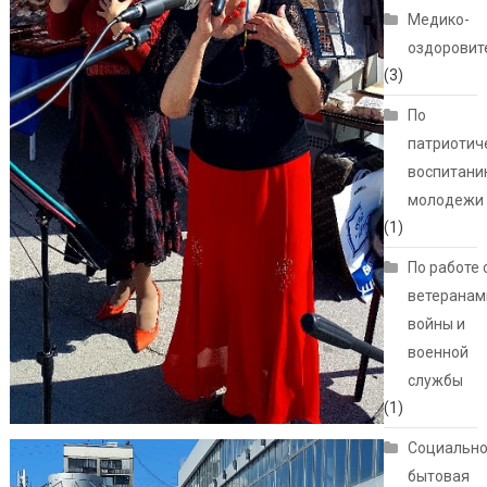
Медико-
оздоровит
(3)
По
патриотич
воспитани
молодежи
(1)
По работе 
ветеранам
войны и
военной
службы
(1)
Социально
бытовая