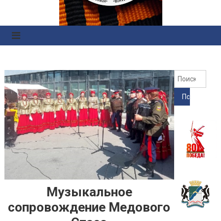
Правоохранительных
Органов
Найт
Музыкальное
сопровождение Медового