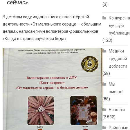
сейчас».
(3)
В детском саду издана книга о волонтёрской
Конкурс н
деятельности «От маленького сердца – к большим
лучшую
делам», написан гимн волонтёров-дошкольников
публикац
«Когда в стране случается беда».
(123)
Медики
трудовой
доблести
(58)
Мы
вместе!
(88)
Новости
(2 532)
Районные