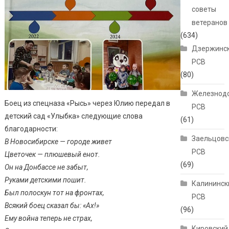
советы
ветеранов
(634)
Дзержинс
РСВ
(80)
Железнод
Боец из спецназа «Рысь» через Юлию передал в
РСВ
детский сад «Улыбка» следующие слова
(61)
благодарности:
Заельцовс
В Новосибирске — городе живет
РСВ
Цветочек — плюшевый енот.
(69)
Он на Донбассе не забыт,
Руками детскими пошит.
Калининск
Был полоскун тот на фронтах,
РСВ
Всякий боец сказал бы: «Ах!»
(96)
Ему война теперь не страх,
Кировский