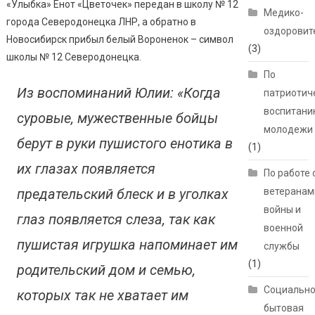
«Улыбка» Енот «Цветочек» передан в школу № 12
Медико-
города Северодонецка ЛНР, а обратно в
оздоровит
Новосибирск прибыл белый Вороненок – символ
(3)
школы № 12 Северодонецка.
По
Из воспоминаний Юлии: «Когда
патриотич
воспитани
суровые, мужественные бойцы
молодежи
берут в руки пушистого енотика в
(1)
их глазах появляется
По работе 
предательский блеск и в уголках
ветеранам
войны и
глаз появляется слеза, так как
военной
пушистая игрушка напоминает им
службы
(1)
родительский дом и семью,
Социально
которых так не хватает им
бытовая