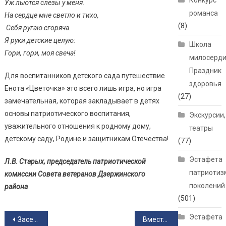
Конкурс
Уж льются слезы у меня.
романса
На сердце мне светло и тихо,
(8)
Себя ругаю сгоряча.
Я руки детские целую:
Школа
Гори, гори, моя свеча!
милосерди
Праздник
Для воспитанников детского сада путешествие
здоровья
Енота «Цветочка» это всего лишь игра, но игра
(27)
замечательная, которая закладывает в детях
основы патриотического воспитания,
Экскурсии,
уважительного отношения к родному дому,
театры
детскому саду, Родине и защитникам Отечества!
(77)
Эстафета
Л.В. Старых, председатель патриотической
патриотиз
комиссии Совета ветеранов Дзержинского
поколений
района
(501)
Навигация по записям
Эстафета
Заседание Клуба Деловых Встреч, посвящённое 40‑летию аварии на Чернобыльской АЭС
Вместе мы – Россия