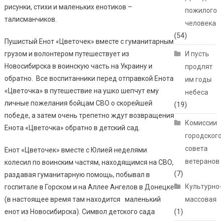
рисунки, стихи и маленьких енотиков –
пожилого
талисманчиков.
человека
(54)
Пушистый Енот «Цветочек» вместе с гуманитарным
грузом и волонтером путешествует из
И пусть
Новосибирска в воинскую часть на Украину и
продлят
обратно. Все воспитанники перед отправкой Енота
им годы
«Цветочка» в путешествие на ушко шепчут ему
небеса
личные пожелания бойцам СВО о скорейшей
(19)
победе, а затем очень трепетно ждут возвращения
Комиссии
Енота «Цветочка» обратно в детский сад.
городског
совета
Енот «Цветочек» вместе с Юлией неделями
ветеранов
колесил по воинским частям, находящимся на СВО,
(7)
раздавая гуманитарную помощь, побывал в
Культурно
госпитале в Горском и на Аллее Ангелов в Донецке
(в настоящее время там находится маленький
массовая
енот из Новосибирска). Символ детского сада
(1)