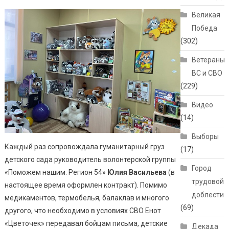
Великая
Победа
(302)
Ветераны
ВС и СВО
(229)
Видео
(14)
Выборы
Каждый раз сопровождала гуманитарный груз
(17)
детского сада руководитель волонтерской группы
Город
«Поможем нашим. Регион 54»
Юлия Васильева
(в
трудовой
настоящее время оформлен контракт). Помимо
доблести
медикаментов, термобелья, балаклав и многого
(69)
другого, что необходимо в условиях СВО Енот
«Цветочек» передавал бойцам письма, детские
Декада