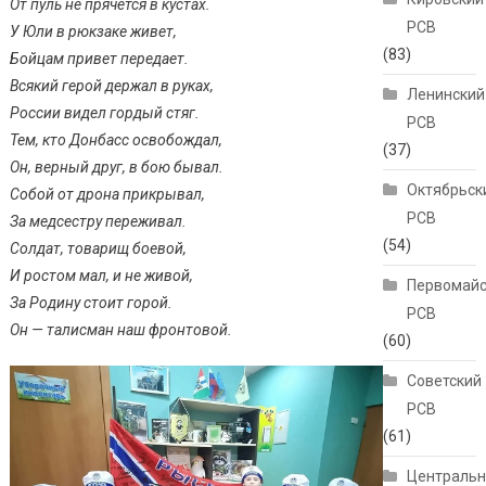
От пуль не прячется в кустах.
РСВ
У Юли в рюкзаке живет,
(83)
Бойцам привет передает.
Всякий герой держал в руках,
Ленинский
России видел гордый стяг.
РСВ
Тем, кто Донбасс освобождал,
(37)
Он, верный друг, в бою бывал.
Октябрьск
Собой от дрона прикрывал,
РСВ
За медсестру переживал.
(54)
Солдат, товарищ боевой,
И ростом мал, и не живой,
Первомайс
За Родину стоит горой.
РСВ
Он — талисман наш фронтовой.
(60)
Советский
РСВ
(61)
Централь