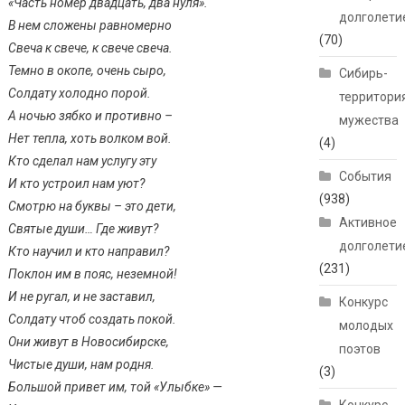
«Часть номер двадцать, два нуля».
долголети
В нем сложены равномерно
(70)
Свеча к свече, к свече свеча.
Темно в окопе, очень сыро,
Сибирь-
Солдату холодно порой.
территори
А ночью зябко и противно –
мужества
Нет тепла, хоть волком вой.
(4)
Кто сделал нам услугу эту
События
И кто устроил нам уют?
(938)
Смотрю на буквы – это дети,
Активное
Святые души… Где живут?
долголети
Кто научил и кто направил?
(231)
Поклон им в пояс, неземной!
И не ругал, и не заставил,
Конкурс
Солдату чтоб создать покой.
молодых
Они живут в Новосибирске,
поэтов
Чистые души, нам родня.
(3)
Большой привет им, той «Улыбке» —