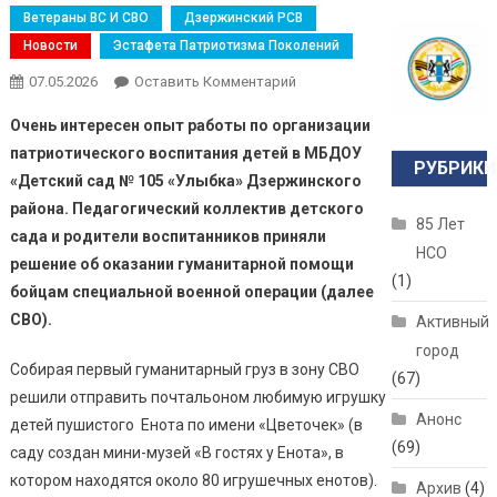
Ветераны ВС И СВО
Дзержинский РСВ
Новости
Эстафета Патриотизма Поколений
07.05.2026
Оставить Комментарий
Очень интересен опыт работы по организации
патриотического воспитания детей в МБДОУ
РУБРИКИ
«Детский сад № 105 «Улыбка» Дзержинского
района. Педагогический коллектив детского
85 Лет
сада и родители воспитанников приняли
НСО
решение об оказании гуманитарной помощи
(1)
бойцам специальной военной операции (далее
СВО).
Активный
город
Собирая первый гуманитарный груз в зону СВО
(67)
решили отправить почтальоном любимую игрушку
Анонс
детей пушистого Енота по имени «Цветочек» (в
(69)
саду создан мини-музей «В гостях у Енота», в
котором находятся около 80 игрушечных енотов).
Архив
(4)