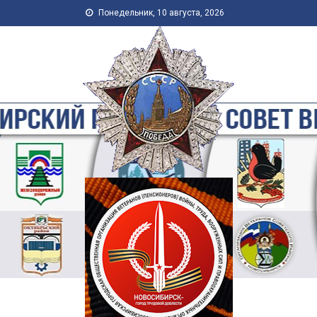
Skip to content
Понедельник, 10 августа, 2026
Новосибирская Городская
Общественная Организация
Ветеранов-Пенсионеров
Войны, Труда, Военной
Службы и