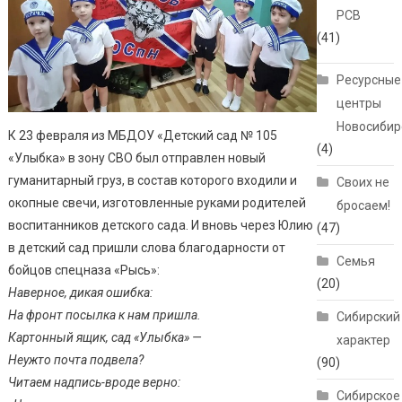
РСВ
(41)
Ресурсные
центры
Новосибир
К 23 февраля из МБДОУ «Детский сад № 105
(4)
«Улыбка» в зону СВО был отправлен новый
гуманитарный груз, в состав которого входили и
Своих не
окопные свечи, изготовленные руками родителей
бросаем!
воспитанников детского сада. И вновь через Юлию
(47)
в детский сад пришли слова благодарности от
Семья
бойцов спецназа «Рысь»:
(20)
Наверное, дикая ошибка:
На фронт посылка к нам пришла.
Сибирский
Картонный ящик, сад «Улыбка» —
характер
Неужто почта подвела?
(90)
Читаем надпись-вроде верно:
Сибирское