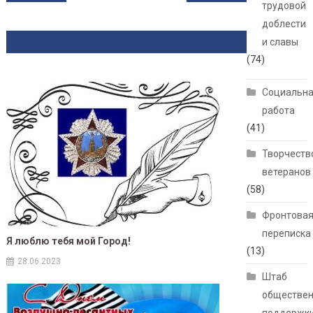
трудовой
доблести
ЧИТАТЬ ТАКЖЕ
и славы
(74)
Социальн
работа
(41)
Творчеств
ветеранов
(58)
Фронтова
переписка
Я люблю тебя мой Город!
(13)
28.06.2023
Штаб
обществе