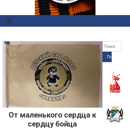
Правоохранительных
Органов
Найт
От маленького сердца к
сердцу бойца