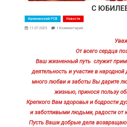
С ЮБИЛЕ
Калининский РСВ
Новости
11.07.2025
1 Комментарий
К Записи С ЮБИЛЕЕМ, Г
Уваж
От всего сердца п
Ваш жизненный путь служит приме
деятельность и участие в народной
много любви и заботы Вы дарите л
жизнью, принося пользу об
Крепкого Вам здоровья и бодрости д
и заботливыми людьми, радости от 
Пусть Ваши добрые дела возвращают