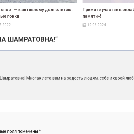
 спорт — к активному долголетию.
Примите участие в онла
ые гонки
памяти»!
3.2022
19.06.2024
НА ШАМРАТОВНА!
”
амратовна! Многая лета вам на радость людям, себе и своей люби
ные поля помечены
*