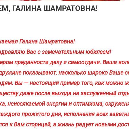
ЕМ, ГАЛИНА ШАМРАТОВНА!
АЛИНА ШАМРАТОВНА!
аемая Галина Шамратовна!
оздравляю Вас с замечательным юбилеем!
ром преданности делу и самоотдачи. Ваша вол
 дружине показывают, насколько широко Ваше с
юдям. Вы — настоящий пример того, как можно 
ществу даже после выхода на заслуженный отд
уха, неиссякаемой энергии и оптимизма, окруже
каждого прожитого дня, исполнения всех заветн
ся к Вам сторицей, а жизнь радует новыми дос