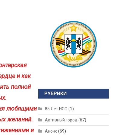
онтерская
ердце и как
жить полной
РУБРИКИ
ых.
ния любящими
85 Лет НСО
(1)
ых желаний.
Активный город
(67)
тижениями и
Анонс
(69)