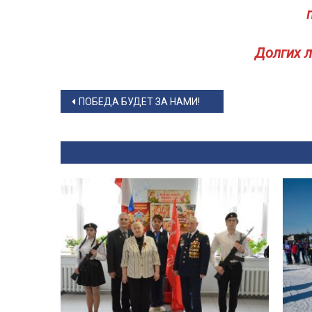
Долгих л
Навигация по записям
ПОБЕДА БУДЕТ ЗА НАМИ!
ЧИТАТЬ ТАКЖЕ