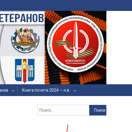
ия Ветеранов-Пенсионеров
ых Органов
анов
Книга почета 2024 — н.в.
Найти: