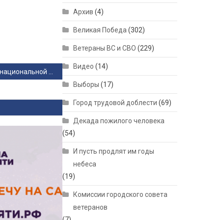
Архив
(4)
Великая Победа
(302)
Ветераны ВС и СВО
(229)
Видео
(14)
Особенности национальной уборки в Заельцовском парке
Выборы
(17)
Город трудовой доблести
(69)
Декада пожилого человека
(54)
И пусть продлят им годы
небеса
(19)
Комиссии городского совета
ветеранов
(7)