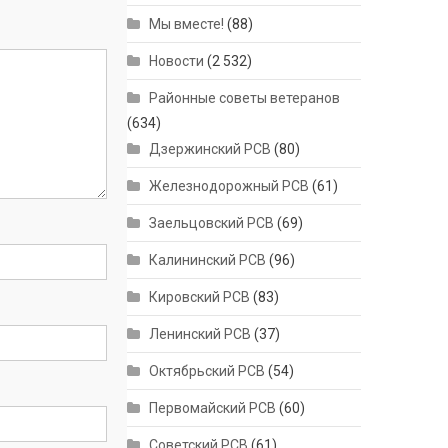
Мы вместе!
(88)
Новости
(2 532)
Районные советы ветеранов
(634)
Дзержинский РСВ
(80)
Железнодорожный РСВ
(61)
Заельцовский РСВ
(69)
Калининский РСВ
(96)
Кировский РСВ
(83)
Ленинский РСВ
(37)
Октябрьский РСВ
(54)
Первомайский РСВ
(60)
Советский РСВ
(61)