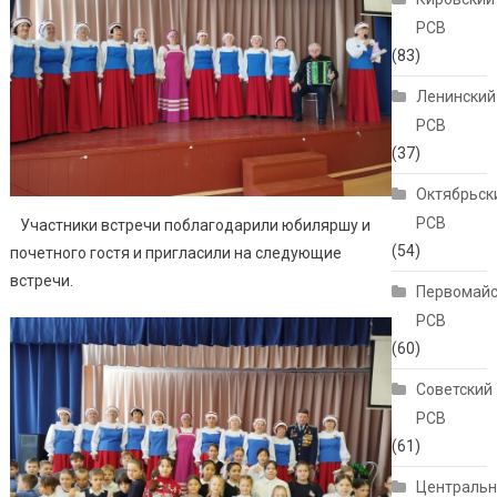
РСВ
(83)
Ленинский
РСВ
(37)
Октябрьск
РСВ
Участники встречи поблагодарили юбиляршу и
(54)
почетного гостя и пригласили на следующие
встречи.
Первомайс
РСВ
(60)
Советский
РСВ
(61)
Централь