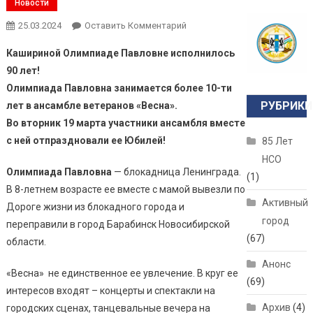
Новости
25.03.2024
Оставить Комментарий
Кашириной Олимпиаде Павловне исполнилось
90 лет!
Олимпиада Павловна занимается более 10-ти
РУБРИКИ
лет в ансамбле ветеранов «Весна».
Во вторник 19 марта участники ансамбля вместе
с ней отпраздновали ее Юбилей!
85 Лет
НСО
Олимпиада Павловна
— блокадница Ленинграда.
(1)
В 8-летнем возрасте ее вместе с мамой вывезли по
Активный
Дороге жизни из блокадного города и
город
переправили в город Барабинск Новосибирской
(67)
области.
Анонс
«Весна» не единственное ее увлечение. В круг ее
(69)
интересов входят – концерты и спектакли на
Архив
(4)
городских сценах, танцевальные вечера на