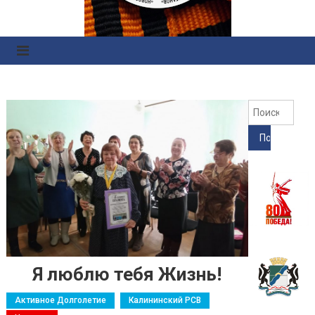
Правоохранительных
Органов
Найт
Я люблю тебя Жизнь!
Активное Долголетие
Калининский РСВ