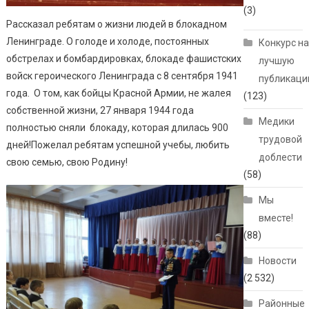
(3)
Рассказал ребятам о жизни людей в блокадном
Ленинграде. О голоде и холоде, постоянных
Конкурс н
обстрелах и бомбардировках, блокаде фашистских
лучшую
войск героического Ленинграда с 8 сентября 1941
публикац
года. О том, как бойцы Красной Армии, не жалея
(123)
собственной жизни, 27 января 1944 года
Медики
полностью сняли блокаду, которая длилась 900
трудовой
дней!Пожелал ребятам успешной учебы, любить
доблести
свою семью, свою Родину!
(58)
Мы
вместе!
(88)
Новости
(2 532)
Районные