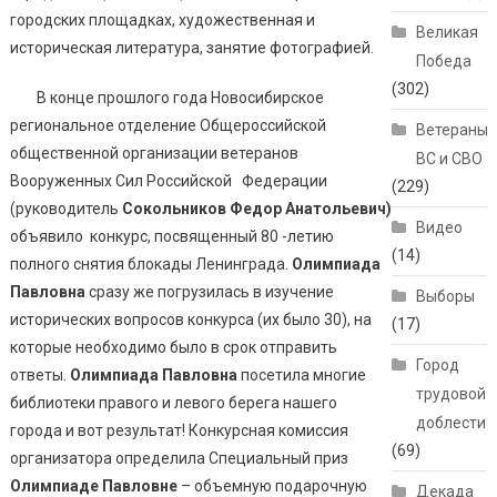
городских площадках, художественная и
Великая
историческая литература, занятие фотографией.
Победа
(302)
В конце прошлого года Новосибирское
региональное отделение Общероссийской
Ветераны
общественной организации ветеранов
ВС и СВО
Вооруженных Сил Российской Федерации
(229)
(руководитель
Сокольников Федор Анатольевич)
Видео
объявило конкурс, посвященный 80 -летию
(14)
полного снятия блокады Ленинграда.
Олимпиада
Павловна
сразу же погрузилась в изучение
Выборы
исторических вопросов конкурса (их было 30), на
(17)
которые необходимо было в срок отправить
Город
ответы.
Олимпиада Павловна
посетила многие
трудовой
библиотеки правого и левого берега нашего
доблести
города и вот результат! Конкурсная комиссия
(69)
организатора определила Специальный приз
Олимпиаде Павловне
– объемную подарочную
Декада