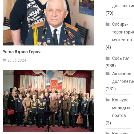
долголети
(70)
Сибирь-
территори
мужества
(4)
Ушла Вдова Героя
События
20.06.2024
(938)
Активное
долголети
(231)
Конкурс
молодых
поэтов
(3)