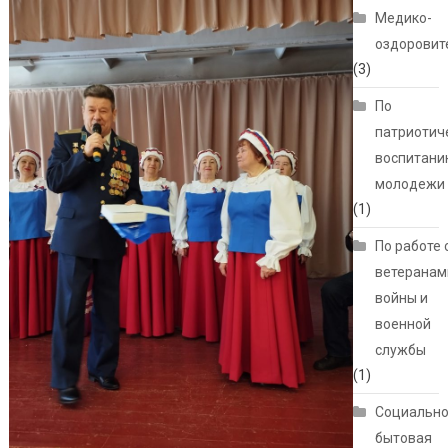
Медико-
оздоровит
(3)
По
патриотич
воспитани
молодежи
(1)
По работе 
ветеранам
войны и
военной
службы
(1)
Социально
бытовая