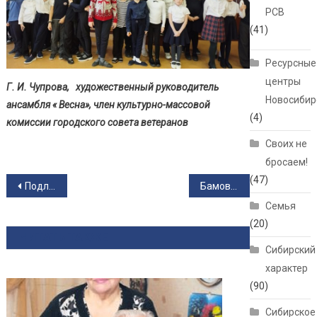
РСВ
(41)
Ресурсные
центры
Г. И. Чупрова, художественный руководитель
Новосибир
ансамбля « Весна», член культурно-массовой
(4)
комиссии городского совета ветеранов
Своих не
бросаем!
(47)
Навигация по записям
Подлый удар
Бамовское содружество на Первомайке
Семья
(20)
ЧИТАТЬ ТАКЖЕ
Сибирский
характер
(90)
Сибирское