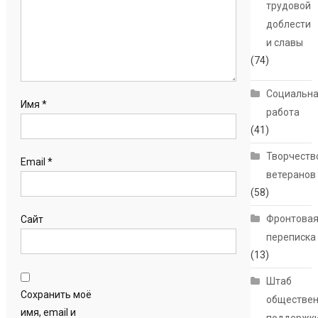
трудовой
доблести
и славы
(74)
Социальн
Имя
*
работа
(41)
Творчеств
Email
*
ветеранов
(58)
Фронтова
Сайт
переписка
(13)
Штаб
Сохранить моё
обществе
имя, email и