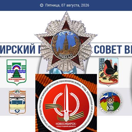
Skip to content
Пятница, 07 августа, 2026
Новосибирская Городская
Общественная Организация
Ветеранов-Пенсионеров
Войны, Труда, Военной
Службы и