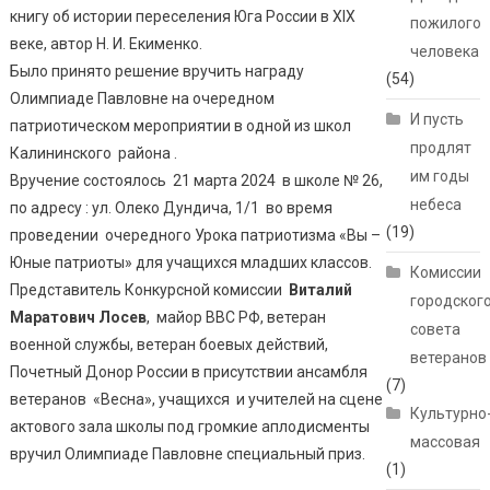
книгу об истории переселения Юга России в XIX
пожилого
веке, автор Н. И. Екименко.
человека
Было принято решение вручить награду
(54)
Олимпиаде Павловне на очередном
И пусть
патриотическом мероприятии в одной из школ
продлят
Калининского района .
им годы
Вручение состоялось 21 марта 2024 в школе № 26,
небеса
по адресу : ул. Олеко Дундича, 1/1 во время
(19)
проведении очередного Урока патриотизма «Вы –
Юные патриоты» для учащихся младших классов.
Комиссии
Представитель Конкурсной комиссии
Виталий
городског
Маратович Лосев
, майор ВВС РФ, ветеран
совета
военной службы, ветеран боевых действий,
ветеранов
Почетный Донор России в присутствии ансамбля
(7)
ветеранов «Весна», учащихся и учителей на сцене
Культурно
актового зала школы под громкие аплодисменты
массовая
вручил Олимпиаде Павловне специальный приз.
(1)