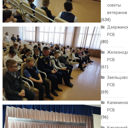
советы
ветеранов
(634)
Дзержинс
РСВ
(80)
Железнод
РСВ
(61)
Заельцовс
РСВ
(69)
Калининск
РСВ
(96)
Кировский